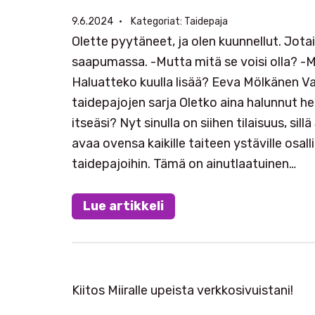
9.6.2024
Kategoriat:
Taidepaja
Olette pyytäneet, ja olen kuunnellut. Jotai
saapumassa. -Mutta mitä se voisi olla? -M
Haluatteko kuulla lisää? Eeva Mölkänen 
taidepajojen sarja Oletko aina halunnut he
itseäsi? Nyt sinulla on siihen tilaisuus, s
avaa ovensa kaikille taiteen ystäville osa
taidepajoihin. Tämä on ainutlaatuinen…
Lue artikkeli
Kiitos Miiralle upeista verkkosivuistani!