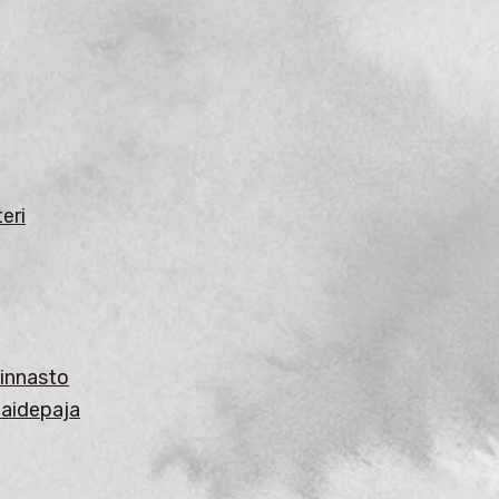
eri
innasto
 taidepaja