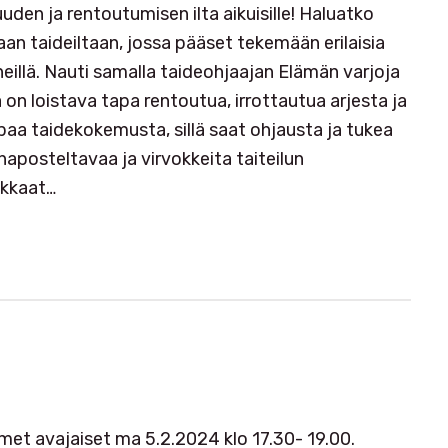
den ja rentoutumisen ilta aikuisille! Haluatko
aan taideiltaan, jossa pääset tekemään erilaisia
neillä. Nauti samalla taideohjaajan Elämän varjoja
a on loistava tapa rentoutua, irrottautua arjesta ja
mpaa taidekokemusta, sillä saat ohjausta ja tukea
naposteltavaa ja virvokkeita taiteilun
ukkaat…
imet avajaiset ma 5.2.2024 klo 17.30- 19.00.