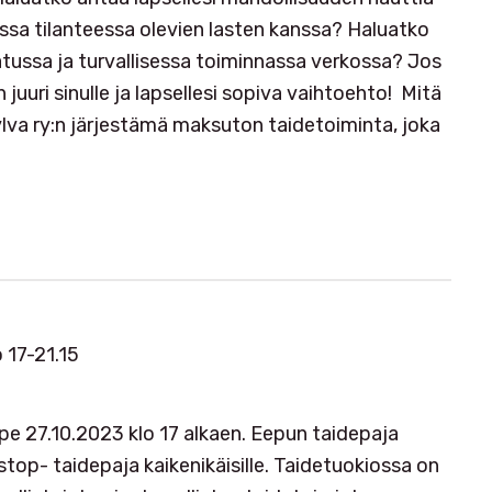
ssa tilanteessa olevien lasten kanssa? Haluatko
atussa ja turvallisessa toiminnassa verkossa? Jos
n juuri sinulle ja lapsellesi sopiva vaihtoehto! Mitä
ylva ry:n järjestämä maksuton taidetoiminta, joka
 17-21.15
e 27.10.2023 klo 17 alkaen. Eepun taidepaja
top- taidepaja kaikenikäisille. Taidetuokiossa on