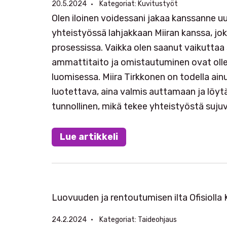
20.5.2024
Kategoriat:
Kuvitustyöt
Olen iloinen voidessani jakaa kanssanne u
yhteistyössä lahjakkaan Miiran kanssa, j
prosessissa. Vaikka olen saanut vaikuttaa
ammattitaito ja omistautuminen ovat oll
luomisessa. Miira Tirkkonen on todella ai
luotettava, aina valmis auttamaan ja löytäm
tunnollinen, mikä tekee yhteistyöstä suju
Lue artikkeli
Luovuuden ja rentoutumisen ilta Ofisiolla
24.2.2024
Kategoriat:
Taideohjaus