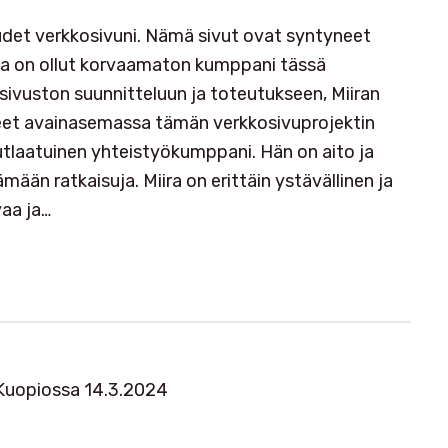
udet verkkosivuni. Nämä sivut ovat syntyneet
oka on ollut korvaamaton kumppani tässä
 sivuston suunnitteluun ja toteutukseen, Miiran
eet avainasemassa tämän verkkosivuprojektin
nutlaatuinen yhteistyökumppani. Hän on aito ja
ään ratkaisuja. Miira on erittäin ystävällinen ja
vaa ja…
 Kuopiossa 14.3.2024