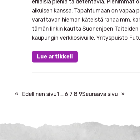
erilaisia pieniä taidetehtäviä. Pienimmät 
aikuisen kanssa. Tapahtumaan on vapaa p
varattavan hieman käteistä rahaa mm. kah
tämän linkin kautta Suonenjoen Taiteiden
kaupungin verkkosivuille. Yrityspuisto Fu
Lue artikkeli
«
Edellinen sivu
1
…
6
7
8
9
Seuraava sivu
»