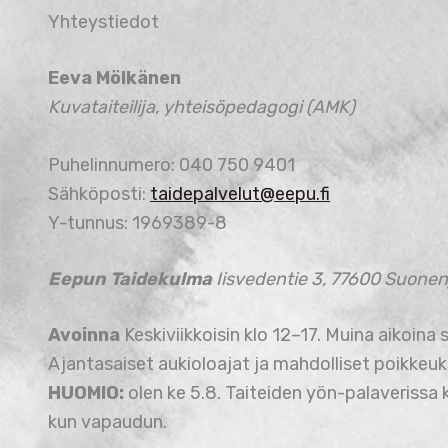
Yhteystiedot
Eeva Mölkänen
Kuvataiteilija, yhteisöpedagogi (AMK)
Puhelinnumero: 040 750 9401
Sähköposti:
taidepalvelut@eepu.fi
Y-tunnus: 1969389-8
Eepun Taidekulma
Iisvedentie 3, 77600 Suonen
Avoinna
Keskiviikkoisin klo 12–17. Muina aikoin
Ajantasaiset aukioloajat ja mahdolliset poikkeuks
HUOMIO:
olen ke 5.8. Taiteiden yön-palaverissa k
kun vapaudun.