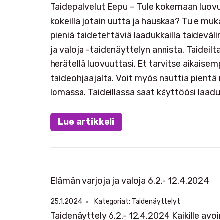
Taidepalvelut Eepu – Tule kokemaan luovuu
kokeilla jotain uutta ja hauskaa? Tule muk
pieniä taidetehtäviä laadukkailla taideväli
ja valoja -taidenäyttelyn annista. Taideilt
herätellä luovuuttasi. Et tarvitse aikaise
taideohjaajalta. Voit myös nauttia pientä 
lomassa. Taideillassa saat käyttöösi laad
Lue artikkeli
Elämän varjoja ja valoja 6.2.- 12.4.2024
25.1.2024
Kategoriat:
Taidenäyttelyt
Taidenäyttely 6.2.- 12.4.2024 Kaikille avo