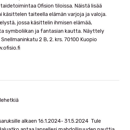
idetoimintaa Ofision tiloissa. Näistä lisää
äsittelen taiteella elämän varjoja ja valoja.
lystä, jossa käsittelin ihmisen elämää,
ta symboliikan ja fantasian kautta. Näyttely
, Snellmaninkatu 2 B, 2. krs. 70100 Kuopio
ofisio.fi
dehetkiä
isaruksille alkaen 16.1.2024- 31.5.2024 Tule
Haluatko antaa lapsellesi mahdollisuuden nauttia