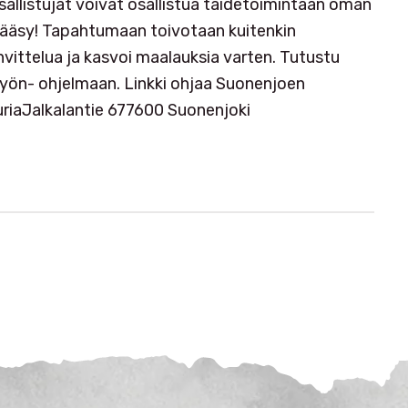
osallistujat voivat osallistua taidetoimintaan oman
ääsy! Tapahtumaan toivotaan kuitenkin
vittelua ja kasvoi maalauksia varten. Tutustu
 yön- ohjelmaan. Linkki ohjaa Suonenjoen
turiaJalkalantie 677600 Suonenjoki