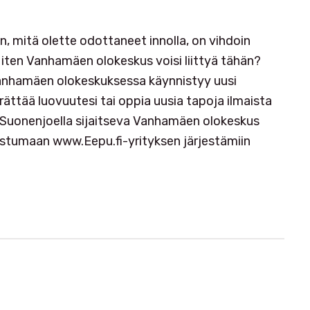
n, mitä olette odottaneet innolla, on vihdoin
iten Vanhamäen olokeskus voisi liittyä tähän?
Vanhamäen olokeskuksessa käynnistyy uusi
rättää luovuutesi tai oppia uusia tapoja ilmaista
illä Suonenjoella sijaitseva Vanhamäen olokeskus
llistumaan www.Eepu.fi-yrityksen järjestämiin