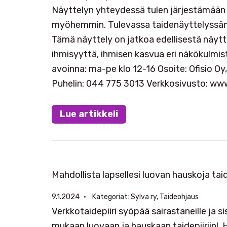
Näyttelyn yhteydessä tulen järjestämään ta
myöhemmin. Tulevassa taidenäyttelyssäni k
Tämä näyttely on jatkoa edellisestä näytte
ihmisyyttä, ihmisen kasvua eri näkökulmis
avoinna: ma-pe klo 12-16 Osoite: Ofisio Oy
Puhelin: 044 775 3013 Verkkosivusto: www.
Lue artikkeli
Mahdollista lapsellesi luovan hauskoja tai
9.1.2024
Kategoriat:
Sylva ry
, 
Taideohjaus
Verkkotaidepiiri syöpää sairastaneille ja s
mukaan luovaan ja hauskaan taidepiiriin! 