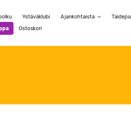
polku
Ystäväklubi
Ajankohtaista
Taidepa
ppa
Ostoskori