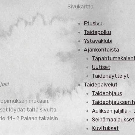
Sivukartta
Etusivu
Taidepolku
Ystäväklubi
Ajankohtaista
Tapahtumakalent
Uutiset
Taidenäyttelyt
joki
.
Taidepalvelut
Taideohjaus
a sopimuksen mukaan.
Taideohjauksen h
et löydät tältä sivulta.
Auliksen jäljillä –
lo 14- ? Palaan takaisin
Seinämaalaukset
Kuvitukset