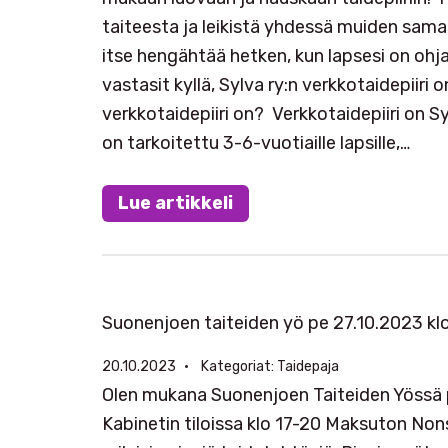
taiteesta ja leikistä yhdessä muiden sama
itse hengähtää hetken, kun lapsesi on ohj
vastasit kyllä, Sylva ry:n verkkotaidepiiri o
verkkotaidepiiri on? Verkkotaidepiiri on S
on tarkoitettu 3-6-vuotiaille lapsille,…
Lue artikkeli
Suonenjoen taiteiden yö pe 27.10.2023 klo
20.10.2023
Kategoriat:
Taidepaja
Olen mukana Suonenjoen Taiteiden Yössä p
Kabinetin tiloissa klo 17-20 Maksuton Nons