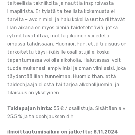
taiteellisia tekniikoita ja nauttia inspiroivasta
ilmapiiristä. Erityistä taiteellista kokemusta ei
tarvita – avoin mieli ja halu kokeilla uutta riittävät!
Illan aikana on myös pieniä taidetehtäviä, jotka
rytmittävät iltaa, mutta jokainen voi edetä
omassa tahdissaan. Huomioithan, että tilaisuus on
tarkoitettu täysi-ikäisille osallistujille, koska
tapahtumassa voi olla alkoholia. Halutessasi voit
tuoda mukanasi lempiviinisi ja oman viinilasisi, joka
täydentää illan tunnelmaa. Huomioithan, että
taideohjaaja ei osta tai tarjoa alkoholijuomia, ja
tilaisuus on yksityinen.
Taidepajan hinta:
55 € / osallistuja. Sisältäen alv
25.5 % ja taideohjauksen 4 h
ilmoittautumisaikaa on jatkettu: 8.11.2024