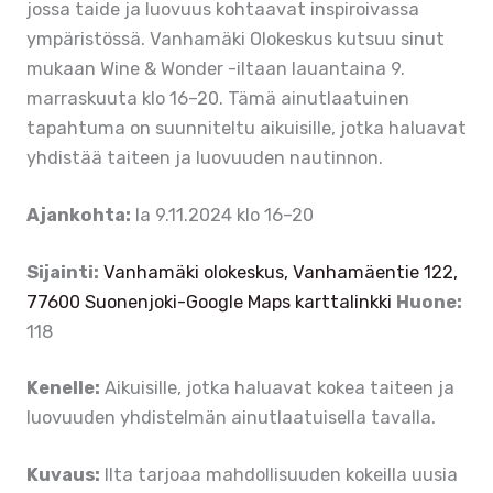
jossa taide ja luovuus kohtaavat inspiroivassa
ympäristössä. Vanhamäki Olokeskus kutsuu sinut
mukaan Wine & Wonder -iltaan lauantaina 9.
marraskuuta klo 16–20. Tämä ainutlaatuinen
tapahtuma on suunniteltu aikuisille, jotka haluavat
yhdistää taiteen ja luovuuden nautinnon.
Ajankohta:
la 9.11.2024 klo 16–20
Sijainti:
Vanhamäki olokeskus, Vanhamäentie 122,
77600 Suonenjoki-Google Maps karttalinkki
Huone:
118
Kenelle:
Aikuisille, jotka haluavat kokea taiteen ja
luovuuden yhdistelmän ainutlaatuisella tavalla.
Kuvaus:
Ilta tarjoaa mahdollisuuden kokeilla uusia