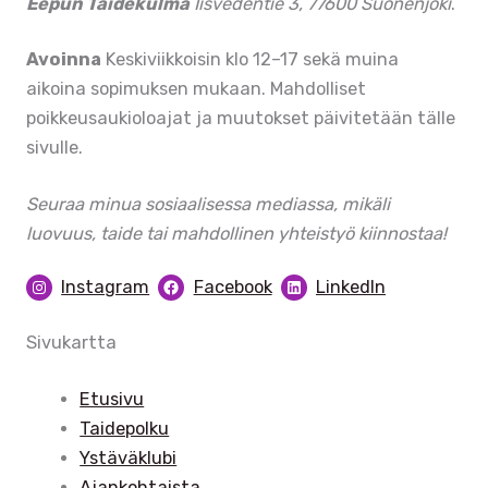
Eepun Taidekulma
Iisvedentie 3, 77600 Suonenjoki
.
Avoinna
Keskiviikkoisin klo 12–17 sekä muina
aikoina sopimuksen mukaan. Mahdolliset
poikkeusaukioloajat ja muutokset päivitetään tälle
sivulle.
Seuraa minua sosiaalisessa mediassa, mikäli
luovuus, taide tai mahdollinen yhteistyö kiinnostaa!
Instagram
Facebook
LinkedIn
Sivukartta
Etusivu
Taidepolku
Ystäväklubi
Ajankohtaista