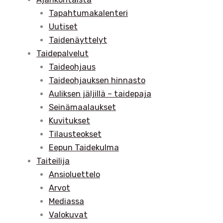
Tapahtumakalenteri
Uutiset
Taidenäyttelyt
Taidepalvelut
Taideohjaus
Taideohjauksen hinnasto
Auliksen jäljillä – taidepaja
Seinämaalaukset
Kuvitukset
Tilausteokset
Eepun Taidekulma
Taiteilija
Ansioluettelo
Arvot
Mediassa
Valokuvat