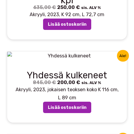
kpl
635,00
€
Alkuperäinen
250,00
€
Nykyinen
sis. ALV %
hinta
hinta
Akryyli, 2023, K 92 cm, L 72,7 cm
oli:
on:
Lisää ostoskoriin
635,00 €.
250,00 €.
Ale!
Yhdessä kulkeneet
845,00
€
Alkuperäinen
200,00
€
Nykyinen
sis. ALV %
hinta
hinta
Akryyli, 2023, jokaisen teoksen koko K 116 cm,
oli:
on:
L 89 cm
845,00 €.
200,00 €.
Lisää ostoskoriin