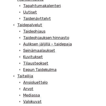
Tapahtumakalenteri
Uutiset
Taidenäyttelyt
Taidepalvelut
Taideohjaus
Taideohjauksen hinnasto
Auliksen jäljillä – taidepaja
Seinämaalaukset
Kuvitukset
Tilausteokset
Eepun Taidekulma
Taiteilija
Ansioluettelo
Arvot
Mediassa
Valokuvat