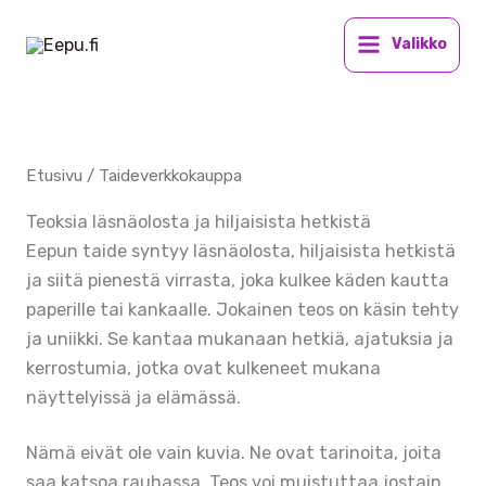
Siirry
sisältöön
Valikko
Etusivu
/ Taideverkkokauppa
Teoksia läsnäolosta ja hiljaisista hetkistä
Eepun taide syntyy läsnäolosta, hiljaisista hetkistä
ja siitä pienestä virrasta, joka kulkee käden kautta
paperille tai kankaalle. Jokainen teos on käsin tehty
ja uniikki. Se kantaa mukanaan hetkiä, ajatuksia ja
kerrostumia, jotka ovat kulkeneet mukana
näyttelyissä ja elämässä.
Nämä eivät ole vain kuvia. Ne ovat tarinoita, joita
saa katsoa rauhassa. Teos voi muistuttaa jostain