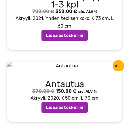
1-3 kpl
700,00
€
Alkuperäinen
350,00
€
Nykyinen
sis. ALV %
hinta
hinta
Akryyli, 2021. Yhden teoksen koko: K 73 cm, L
oli:
on:
60 cm
700,00 €.
350,00 €.
Lisää ostoskoriin
Ale!
Antautua
370,00
€
Alkuperäinen
150,00
€
Nykyinen
sis. ALV %
hinta
hinta
Akryyli, 2020, K 50 cm, L 70 cm
oli:
on:
Lisää ostoskoriin
370,00 €.
150,00 €.