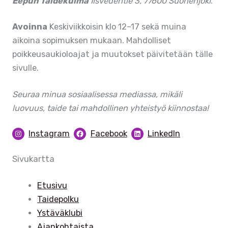
Eepun Taidekulma
Iisvedentie 3, 77600 Suonenjoki
.
Avoinna
Keskiviikkoisin klo 12–17 sekä muina
aikoina sopimuksen mukaan. Mahdolliset
poikkeusaukioloajat ja muutokset päivitetään tälle
sivulle.
Seuraa minua sosiaalisessa mediassa, mikäli
luovuus, taide tai mahdollinen yhteistyö kiinnostaa!
Instagram
Facebook
LinkedIn
Sivukartta
Etusivu
Taidepolku
Ystäväklubi
Ajankohtaista