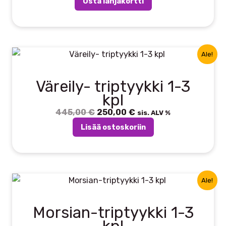
on
Osta lahjakortti
-
useampi
150,00 €
muunnelma.
Voit
Ale!
tehdä
valinnat
Väreily- triptyykki 1-3
tuotteen
kpl
sivulla.
445,00
€
Alkuperäinen
250,00
€
Nykyinen
sis. ALV %
hinta
hinta
Lisää ostoskoriin
oli:
on:
445,00 €.
250,00 €.
Ale!
Morsian-triptyykki 1-3