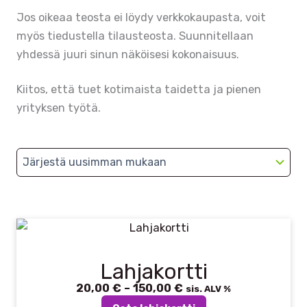
Jos oikeaa teosta ei löydy verkkokaupasta, voit
myös tiedustella tilausteosta. Suunnitellaan
yhdessä juuri sinun näköisesi kokonaisuus.
Kiitos, että tuet kotimaista taidetta ja pienen
yrityksen työtä.
Lahjakortti
Tällä
20,00
€
–
150,00
€
Hintaluokka:
tuotteella
sis. ALV %
20,00 €