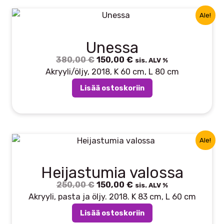
Ale!
Unessa
380,00
€
Alkuperäinen
150,00
€
Nykyinen
sis. ALV %
hinta
hinta
Akryyli/öljy, 2018, K 60 cm, L 80 cm
oli:
on:
Lisää ostoskoriin
380,00 €.
150,00 €.
Ale!
Heijastumia valossa
250,00
€
Alkuperäinen
150,00
€
Nykyinen
sis. ALV %
hinta
hinta
Akryyli, pasta ja öljy. 2018. K 83 cm, L 60 cm
oli:
on:
Lisää ostoskoriin
250,00 €.
150,00 €.