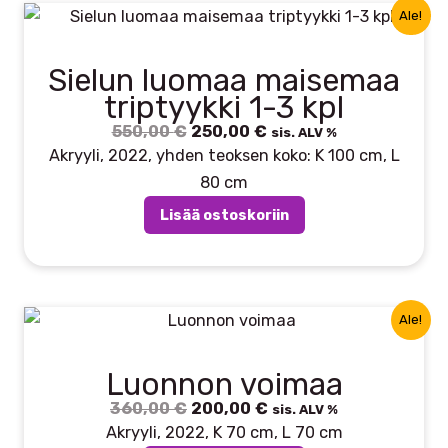
Ale!
Sielun luomaa maisemaa
triptyykki 1-3 kpl
550,00
€
Alkuperäinen
250,00
€
Nykyinen
sis. ALV %
hinta
hinta
Akryyli, 2022, yhden teoksen koko: K 100 cm, L
oli:
on:
80 cm
550,00 €.
250,00 €.
Lisää ostoskoriin
Ale!
Luonnon voimaa
360,00
€
Alkuperäinen
200,00
€
Nykyinen
sis. ALV %
hinta
hinta
Akryyli, 2022, K 70 cm, L 70 cm