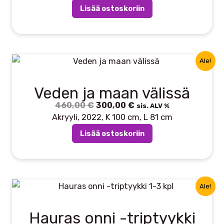
oli:
on:
Lisää ostoskoriin
360,00 €.
200,00 €.
Ale!
Veden ja maan välissä
460,00
€
Alkuperäinen
300,00
€
Nykyinen
sis. ALV %
hinta
hinta
Akryyli, 2022, K 100 cm, L 81 cm
oli:
on:
Lisää ostoskoriin
460,00 €.
300,00 €.
Ale!
Hauras onni -triptyykki