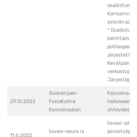
osallistumin
Kansainväli
syövän päiv
* Osallistum
kehittämispäi
potilasperhei
järjestettävi
Kevätpäivill
verkostojen
Järjestöpäivi
Suonenjoen
Kasvomaala
29.10.2022
FysioKulma
Halloween-il
Kasvomaalari
yhteydessä.
Iisvesi-aihe
Iisvesi-seura ry
pinssityöpa
11.6.2022