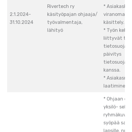
Rivertech ry
* Asiakaskir
2.1.2024-
käsityöpajan ohjaaja/
viranomaisas
31.10.2024
työvalmentaja,
käsittely.
lähityö
* Työn kehi
liittyvät te
tietosuojas
päivitys
tietosuojav
kanssa.
* Asiakasrap
laatiminen.
* Ohjaan osa
yksilö- sekä
ryhmäkuvat
syöpää saira
lapsille, nuori