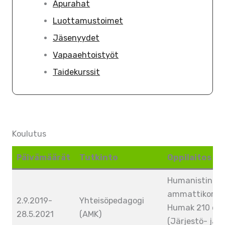
Apurahat
Luottamustoimet
Jäsenyydet
Vapaaehtoistyöt
Taidekurssit
Koulutus
Päivämäärät
Tutkinto
Oppilaitos
Humanistinen
ammattikorke
2.9.2019-
Yhteisöpedagogi
Humak 210 op
28.5.2021
(AMK)
(Järjestö- ja