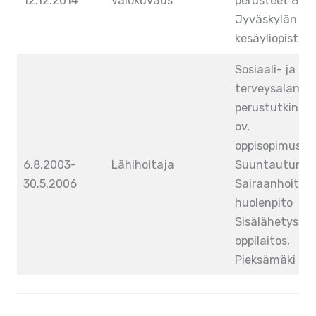
12.12.2014
valokuvaus
perusteet 8 op
Jyväskylän
kesäyliopisto
Sosiaali- ja
terveysalan
perustutkinto 
ov,
oppisopimusko
6.8.2003-
Lähihoitaja
Suuntautumin
30.5.2006
Sairaanhoito j
huolenpito
Sisälähetysse
oppilaitos,
Pieksämäki