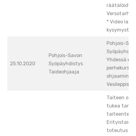
räätälöidyst
Versotarhurei
* Video lapsi
kysymysten 
Pohjois-Sav
Syöpäyhdist
Pohjois-Savon
Yhdessä ete
25.10.2020
Syöpäyhdistys
perhekurssin
Taideohjaaja
ohjaaminen p
Vesileppis, 
Taiteen ohja
tukea tarvits
taiteentekijö
Erityistaid
toteutus pi