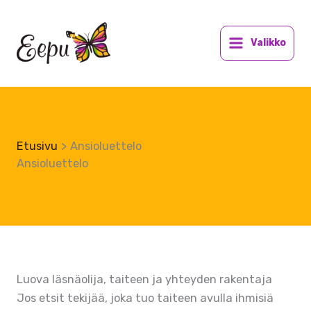
Siirry
sisältöön
Valikko
Etusivu
Ansioluettelo
Ansioluettelo
Luova läsnäolija, taiteen ja yhteyden rakentaja
Jos etsit tekijää, joka tuo taiteen avulla ihmisiä