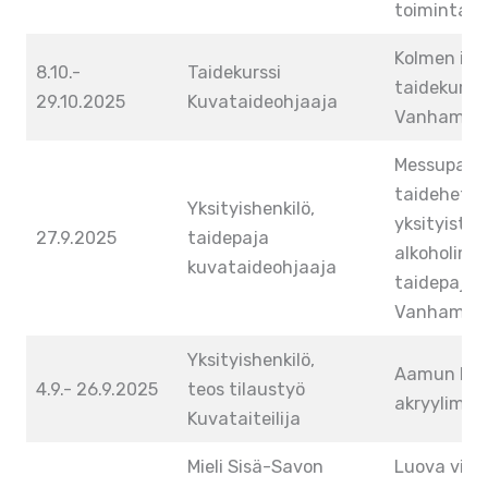
toimintaan
Kolmen illa
8.10.-
Taidekurssi
taidekurssi 
29.10.2025
Kuvataideohjaaja
Vanhamäk
Messupalk
taidehetki 
Yksityishenkilö,
yksityistun
27.9.2025
taidepaja
alkoholimu
kuvataideohjaaja
taidepajaa
Vanhamäki,
Yksityishenkilö,
Aamun kaj
4.9.- 26.9.2025
teos tilaustyö
akryylimaa
Kuvataiteilija
Mieli Sisä-Savon
Luova viera