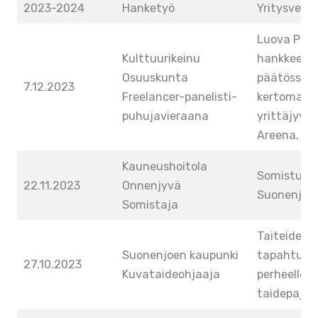
2023-2024
Hanketyö
Yritysverkk
Luova Pop
Kulttuurikeinu
hankkeen
Osuuskunta
päätössem
7.12.2023
Freelancer-panelisti-
kertomass
puhujavieraana
yrittäjyyd
Areena, Ku
Kauneushoitola
Somistusik
22.11.2023
Onnenjyvä
Suonenjoki
Somistaja
Taiteiden 
Suonenjoen kaupunki
tapahtuma
27.10.2023
Kuvataideohjaaja
perheelle 
taidepaja