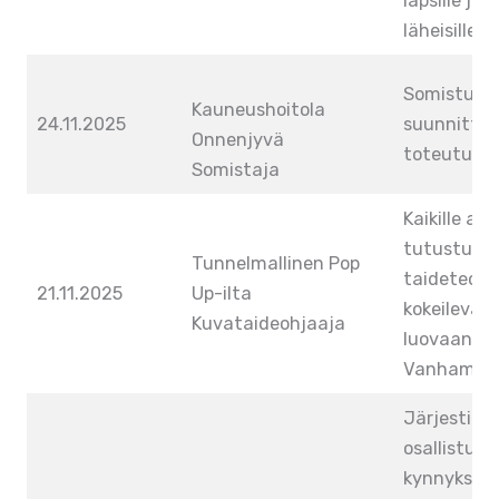
lapsille ja 
läheisilleen
Somistusi
Kauneushoitola
24.11.2025
suunnittel
Onnenjyvä
toteutus, 
Somistaja
Kaikille avo
tutustumis
Tunnelmallinen Pop
taideteoksi
21.11.2025
Up-ilta
kokeilevaa
Kuvataideohjaaja
luovaan he
Vanhamäki,
Järjestin H
osallistuji
kynnyksen