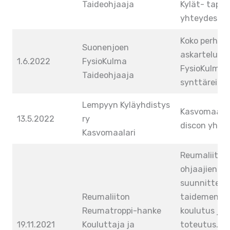
Taideohjaaja
Kylät- tap
yhteydessä.
Koko perhee
Suonenjoen
askartelupa
1.6.2022
FysioKulma
FysioKulman
Taideohjaaja
synttäreide
Lempyyn Kyläyhdistys
Kasvomaalauk
13.5.2022
ry
discon yhte
Kasvomaalari
Reumaliiton
ohjaajien ma
suunnittelu,
Reumaliiton
taidemenet
Reumatroppi-hanke
koulutus ja 
19.11.2021
Kouluttaja ja
toteutus. V