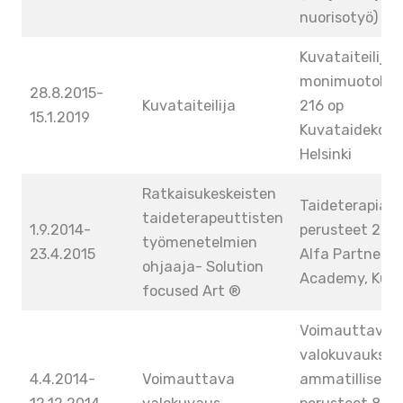
nuorisotyö) Ku
Kuvataiteilijan
monimuotokou
28.8.2015-
Kuvataiteilija
216 op
15.1.2019
Kuvataidekoul
Helsinki
Ratkaisukeskeisten
Taideterapian
taideterapeuttisten
1.9.2014-
perusteet 20 o
työmenetelmien
23.4.2015
Alfa Partners
ohjaaja- Solution
Academy, Kuop
focused Art ®
Voimauttavan
valokuvauksen
4.4.2014-
Voimauttava
ammatilliset