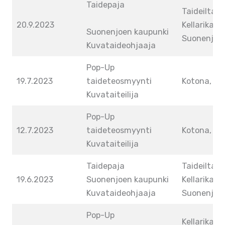
Taidepaja
Taideilta ai
20.9.2023
Kellarikaller
Suonenjoen kaupunki
Suonenjoki
Kuvataideohjaaja
Pop-Up
19.7.2023
taideteosmyynti
Kotona, Iis
Kuvataiteilija
Pop-Up
12.7.2023
taideteosmyynti
Kotona, Iis
Kuvataiteilija
Taidepaja
Taideilta ai
19.6.2023
Suonenjoen kaupunki
Kellarikaller
Kuvataideohjaaja
Suonenjoki
Pop-Up
Kellarikaller