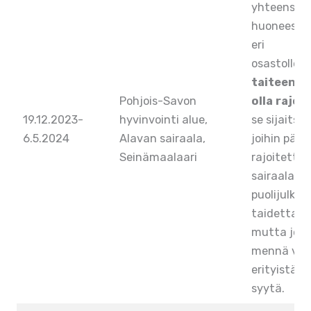
yhteensä 
huoneeseen
eri
osastolle.
P
taiteen ää
Pohjois-Savon
olla rajoi
19.12.2023-
hyvinvointi alue,
se sijaitsee
6.5.2024
Alavan sairaala,
joihin pääs
Seinämaalaari
rajoitettu.
sairaalat 
puolijulkisi
taidetta voi
mutta joihi
mennä vap
erityistä l
syytä.