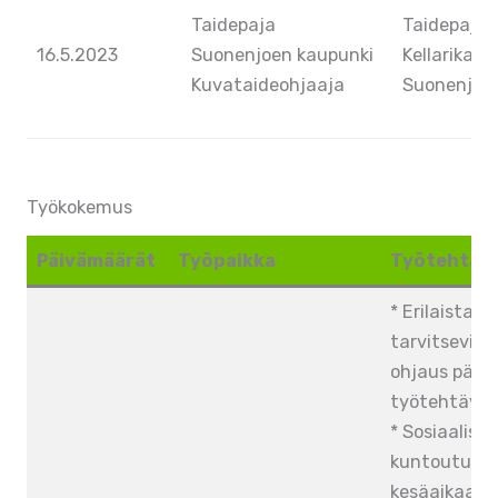
Taidepaja
Taidepaja a
16.5.2023
Suonenjoen kaupunki
Kellarikaller
Kuvataideohjaaja
Suonenjoki
Työkokemus
Päivämäärät
Työpaikka
Työtehtäv
* Erilaista t
tarvitsevien
ohjaus päivi
työtehtävis
* Sosiaalise
kuntoutukse
kesäaikaan.