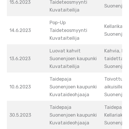
15.6.2023
Taideteosmyynti
Suonenjoki
Kuvataiteilija
Pop-Up
Kellarikaller
14.6.2023
Taideteosmyynti
Suonenjoki
Kuvataiteilija
Luovat kahvit
Kahvia, her
13.6.2023
Suonenjoen kaupunki
taidetta. Ke
Kuvataiteilija
Suonenjoki
Taidepaja
Toivottu t
10.6.2023
Suonenjoen kaupunki
aikuisille. K
Kuvataideohjaaja
Suonenjoki
Taidepaja
Taidepaja l
30.5.2023
Suonenjoen kaupunki
Kellariakall
Kuvataideohjaaja
Suonenjoki