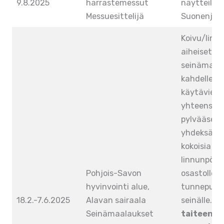
9.8.2025
harrastemessut
näytteille
Messuesittelijä
Suonenjoki
Koivu/linn
aiheiset
seinämaala
kahdelle er
käytävien p
yhteensä 
pylvääseen 
yhdeksän, jo
kokoisia vä
linnunpönt
Pohjois-Savon
osastolle t
hyvinvointi alue,
tunnepuu 
18.2.-7.6.2025
Alavan sairaala
seinälle.
Pu
Seinämaalaukset
taiteen ää