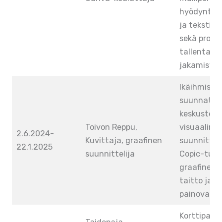
hyödyntämi
ja tekstie
sekä projek
tallentami
jakamista.
Ikäihmisille
suunnattu
keskustelu
Toivon Reppu,
visuaaline
2.6.2024-
Kuvittaja, graafinen
suunnittelu
22.1.2025
suunnittelija
Copic-tussi
graafinen 
taitto ja
painovalmi
Korttipaja