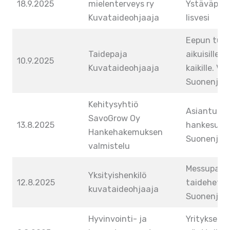
18.9.2025
mielenterveys ry
Ystäväpiiris
Kuvataideohjaaja
Iisvesi
Eepun tut
Taidepaja
aikuisille-
10.9.2025
Kuvataideohjaaja
kaikille. V
Suonenjoki
Kehitysyhtiö
Asiantunti
SavoGrow Oy
13.8.2025
hankesuun
Hankehakemuksen
Suonenjoki
valmistelu
Messupalk
Yksityishenkilö
12.8.2025
taidehetki
kuvataideohjaaja
Suonenjoki
Hyvinvointi- ja
Yrityksen