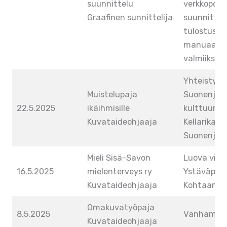
suunnittelu
verkkopohja
Graafinen sunnittelija
suunnittelu
tulostus ja
manuaaline
valmiiksi t
Yhteistyös
Muistelupaja
Suonenjoe
22.5.2025
ikäihmisille
kulttuurit
Kuvataideohjaaja
Kellarikaller
Suonenjoki
Mieli Sisä-Savon
Luova viera
16.5.2025
mielenterveys ry
Ystäväpiiri
Kuvataideohjaaja
Kohtaamo,
Omakuvatyöpaja
8.5.2025
Vanhamäki,
Kuvataideohjaaja