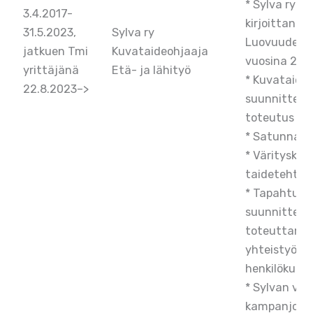
* Sylva ry:n
3.4.2017-
kirjoittanut
31.5.2023,
Sylva ry
Luovuudesta
jatkuen Tmi
Kuvataideohjaaja
vuosina 202
yrittäjänä
Etä- ja lähityö
* Kuvataide
22.8.2023–>
suunnittelu,
toteutus ja
* Satunnais
* Värityskuvi
taidetehtävi
* Tapahtum
suunnittelu 
toteuttami
yhteistyöss
henkilökunn
* Sylvan val
kampanjoihi