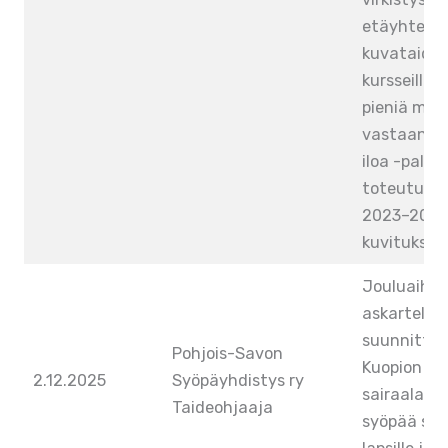
etäyhteyks
kuvataide
kursseilla.
pieniä main
vastaan L
iloa -palst
toteutukse
2023–2025
kuvituksia.
Jouluaihei
askartelup
suunnittel
Pohjois-Savon
Kuopion yli
2.12.2025
Syöpäyhdistys ry
sairaalan o
Taideohjaaja
syöpää sair