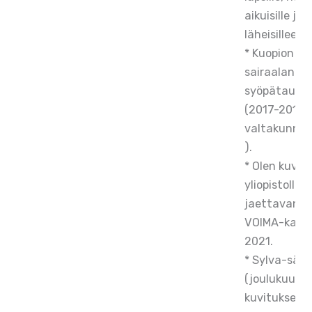
aikuisille ja
läheisilleen.
* Kuopion yli
sairaalan La
syöpätauti o
(2017-2019) 
valtakunnall
).
* Olen kuvit
yliopistollisi
jaettavan Sy
VOIMA-kansi
2021.
* Sylva-säät
(joulukuu 2
kuvitukset.