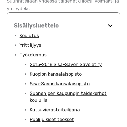
Suunnitellaan yhdessä taidehetki iloksi, voimaksi ja
yhteydeksi.
Sisällysluettelo
Koulutus
Yrittäjyys
Työkokemus
2015-2018 Sisä-Savon Sävelet ry
Kuopion kansalaisopisto
Sisä-Savon kansalaisopisto
Suonenjoen kaupungin taidekerhot
kouluilla
Kutsuvierastaiteilijana
Puolijulkiset teokset