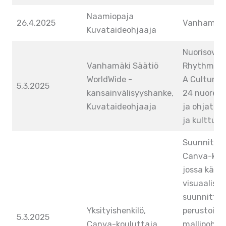
Naamiopaja
26.4.2025
Vanhamäki,
Kuvataideohjaaja
Nuorisovai
Vanhamäki Säätiö
Rhythms an
WorldWide -
A Cultural
5.3.2025
kansainvälisyyshanke,
24 nuorell
Kuvataideohjaaja
ja ohjattu
ja kulttuur
Suunnitteli
Canva-kou
jossa käsite
visuaalise
suunnittel
Yksityishenkilö,
perustoimi
5.3.2025
Canva-kouluttaja
mallipohjie