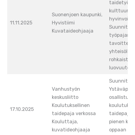
taidetyöpa
kulttuurihe
Suonenjoen kaupunki,
hyvinvoinni
11.11.2025
Hyvistiimi
Suunnitteli
Kuvataideohjaaja
työpajan, 
tavoitteena
yhteisöllis
rohkaista y
luovuuteen
Suunnitteli
Vanhustyön
Ystäväpiir
keskusliitto
osallistujill
Koulutuksellinen
koulutuksel
17.10.2025
taidepaja verkossa
taidepajan
Kouluttaja,
pienen kä
kuvatideohjaaja
oppaan lu