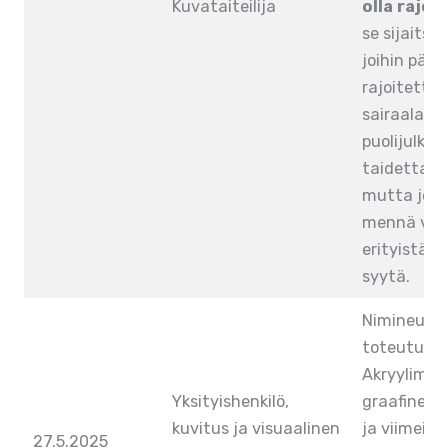
Kuvataiteilija
olla rajoi
se sijaitsee
joihin pääs
rajoitettu.
sairaalat 
puolijulkisi
taidetta voi
mutta joihi
mennä vap
erityistä l
syytä.
Nimineulan
toteutus.
Akryylimaa
Yksityishenkilö,
graafinen 
kuvitus ja visuaalinen
ja viimeist
27.5.2025