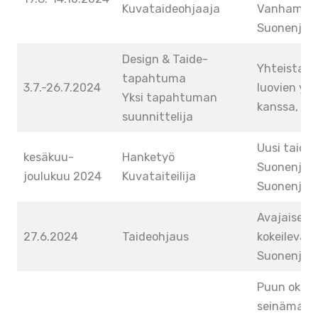
Kuvataideohjaaja
Vanhamäki 
Suonenjoki
Design & Taide-
Yhteistap
tapahtuma
3.7.-26.7.2024
luovien yri
Yksi tapahtuman
kanssa, Su
suunnittelija
Uusi taide
kesäkuu-
Hanketyö
Suonenjoel
joulukuu 2024
Kuvataiteilija
Suonenjoki
Avajaiset j
27.6.2024
Taideohjaus
kokeilevaa 
Suonenjoki
Puun oksa-
seinämaala