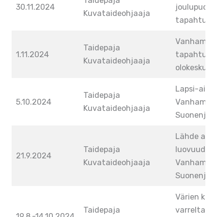
Taidepaja
30.11.2024
joulupuoti 
Kuvataideohjaaja
tapahtuma
Vanhamäki
Taidepaja
1.11.2024
tapahtuma
Kuvataideohjaaja
olokeskus,
Lapsi-aiku
Taidepaja
5.10.2024
Vanhamäki 
Kuvataideohjaaja
Suonenjoki
Lähde aika
Taidepaja
luovuuden 
21.9.2024
Kuvataideohjaaja
Vanhamäki 
Suonenjoki
Värien kir
Taidepaja
varrelta- t
19.8.-14.10.2024