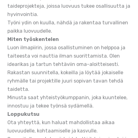
taideprojekteja, joissa luovuus tukee osallisuutta ja
hyvinvointia.
Työni ydin on kuulla, nähdä ja rakentaa turvallinen
paikka luovuudelle.
Miten työskentelen
Luon ilmapiirin, jossa osallistuminen on helppoa ja
taiteesta voi nauttia ilman suorittamista. Olen
idearikas ja tartun tehtäviin oma-aloitteisesti.
Rakastan suunnitella, kokeilla ja löytää jokaiselle
ryhmälle tai projektille juuri sopivan tavan tehdä
taidetta.
Minusta saat yhteistyökumppanin, joka kuuntelee,
innostuu ja tekee työnsä sydämellä.
Loppukutsu
Ota yhteyttä, kun haluat mahdollistaa aikaa
luovuudelle, kohtaamiselle ja kasvulle.