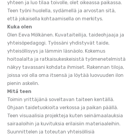
yhteen ja luo tilaa toivolle, olet oikeassa paikassa.
Teen työni huolella, sydämellä ja arvostan sitä,
että jokaisella kohtaamisella on merkitys.
Kuka olen
Olen Eeva Mölkänen. Kuvataiteilija, taideohjaaja ja
yhteisöpedagogi. Työssäni yhdistyvät taide,
yhteisöllisyys ja lämmin läsnäolo. Kokemus
hoitoalalta ja ratkaisukeskeisistä työmenetelmistä
näkyy tavassani kohdata ihmiset. Rakennan tiloja,
joissa voi olla oma itsensä ja löytää luovuuden ilon
pienin askelin.
Mitä teen
Toimin yrittäjänä soveltavan taiteen kentällä.
Ohjaan taidetuokioita verkossa ja paikan päällä.
Teen visuaalisia projekteja kuten seinämaalauksia
sairaaloihin ja kuvituksia erilaisiin materiaaleihin.
Suunnittelen ja toteutan yhteisöllisiä