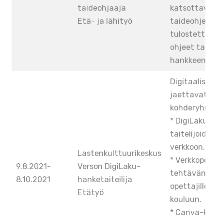
taideohjaaja
katsottava
Etä- ja lähityö
taideohjeist
tulostettava
ohjeet taid
hankkeen ver
Digitaalisen
jaettavat ma
kohderyhmill
* DigiLakun 
taitelijoiden
verkkoon.
Lastenkulttuurikeskus
* Verkkopohj
9.8.2021-
Verson DigiLaku-
tehtävän oh
8.10.2021
hanketaiteilija
opettajille ja
Etätyö
kouluun.
* Canva-kou