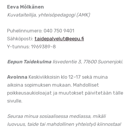
Eeva Mölkänen
Kuvataiteilija, yhteisöpedagogi (AMK)
Puhelinnumero: 040 750 9401
Sähköposti:
taidepalvelut@eepu.fi
Y-tunnus: 1969389-8
Eepun Taidekulma
Iisvedentie 3, 77600 Suonenjoki
.
Avoinna
Keskiviikkoisin klo 12–17 sekä muina
aikoina sopimuksen mukaan. Mahdolliset
poikkeusaukioloajat ja muutokset päivitetään tälle
sivulle.
Seuraa minua sosiaalisessa mediassa, mikäli
luovuus, taide tai mahdollinen yhteistyö kiinnostaa!