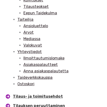
Kuvitukset
Tilausteokset
Eepun Taidekulma
Taiteilija
Ansioluettelo
Arvot
Mediassa
Valokuvat
Yhteystiedot
Ilmoittautumislomake
Asiakaspalautteet
Anna asiakaspalautetta
Taideverkkokauppa
Ostoskori
Tilaus- ja toimitusehdot
Tilauksen peruuttaminen