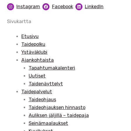
Instagram
Facebook
LinkedIn
Sivukartta
Etusivu
Taidepolku
Ystäväklubi
Ajankohtaista
Tapahtumakalenteri
Uutiset
Taidenäyttelyt
Taidepalvelut
Taideohjaus
Taideohjauksen hinnasto
Auliksen jäljillä – taidepaja
Seinämaalaukset