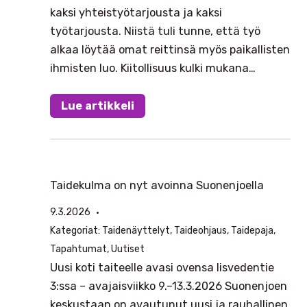
kaksi yhteistyötarjousta ja kaksi
työtarjousta. Niistä tuli tunne, että työ
alkaa löytää omat reittinsä myös paikallisten
ihmisten luo. Kiitollisuus kulki mukana…
Lue artikkeli
Taidekulma on nyt avoinna Suonenjoella
9.3.2026
Kategoriat:
Taidenäyttelyt
, 
Taideohjaus
, 
Taidepaja
, 
Tapahtumat
, 
Uutiset
Uusi koti taiteelle avasi ovensa Iisvedentie
3:ssa – avajaisviikko 9.–13.3.2026 Suonenjoen
keskustaan on avautunut uusi ja rauhallinen