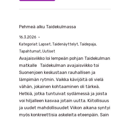
Pehmeä alku Taidekulmassa
16.3.2026
Kategoriat:
Lapset
, 
Taidenäyttelyt
, 
Taidepaja
, 
Tapahtumat
, 
Uutiset
Avajaisviikko loi lempeän pohjan Taidekulman
matkalle Taidekulman avajaisviikko toi
Suonenjoen keskustaan rauhallisen ja
lämpimän rytmin. Vaikka kävijöitä oli vielä
vähän, jokainen kohtaaminen oli tärkeä.
Hetkiä, jotka tuntuivat sydämessä ja joista
voi hiljalleen kasvaa jotain uutta. Kiitollisuus
ja uudet mahdollisuudet Viikon aikana syntyi
myös konkreettisia askeleita eteenpäin. Sain