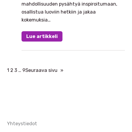
mahdollisuuden pysähtyä inspiroitumaan,
osallistua luoviin hetkiin ja jakaa
kokemuksia…
Lue artikkeli
1
2
3
…
9
Seuraava sivu
»
Yhteystiedot