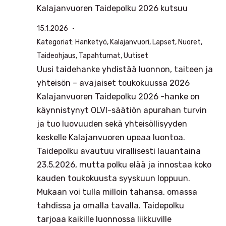
Kalajanvuoren Taidepolku 2026 kutsuu
15.1.2026
Kategoriat:
Hanketyö
, 
Kalajanvuori
, 
Lapset
, 
Nuoret
, 
Taideohjaus
, 
Tapahtumat
, 
Uutiset
Uusi taidehanke yhdistää luonnon, taiteen ja
yhteisön – avajaiset toukokuussa 2026
Kalajanvuoren Taidepolku 2026 -hanke on
käynnistynyt OLVI-säätiön apurahan turvin
ja tuo luovuuden sekä yhteisöllisyyden
keskelle Kalajanvuoren upeaa luontoa.
Taidepolku avautuu virallisesti lauantaina
23.5.2026, mutta polku elää ja innostaa koko
kauden toukokuusta syyskuun loppuun.
Mukaan voi tulla milloin tahansa, omassa
tahdissa ja omalla tavalla. Taidepolku
tarjoaa kaikille luonnossa liikkuville