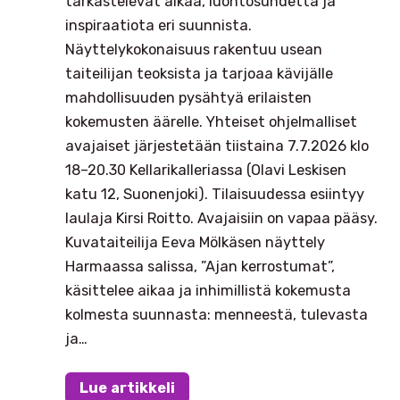
tarkastelevat aikaa, luontosuhdetta ja
inspiraatiota eri suunnista.
Näyttelykokonaisuus rakentuu usean
taiteilijan teoksista ja tarjoaa kävijälle
mahdollisuuden pysähtyä erilaisten
kokemusten äärelle. Yhteiset ohjelmalliset
avajaiset järjestetään tiistaina 7.7.2026 klo
18–20.30 Kellarikalleriassa (Olavi Leskisen
katu 12, Suonenjoki). Tilaisuudessa esiintyy
laulaja Kirsi Roitto. Avajaisiin on vapaa pääsy.
Kuvataiteilija Eeva Mölkäsen näyttely
Harmaassa salissa, ”Ajan kerrostumat”,
käsittelee aikaa ja inhimillistä kokemusta
kolmesta suunnasta: menneestä, tulevasta
ja…
Lue artikkeli