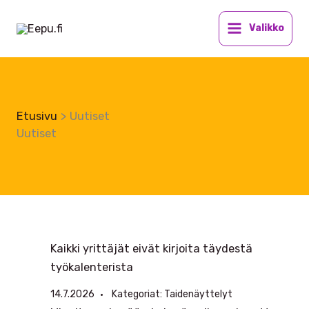
Siirry
sisältöön
Valikko
Etusivu
Uutiset
Uutiset
Kaikki yrittäjät eivät kirjoita täydestä
työkalenterista
14.7.2026
Kategoriat:
Taidenäyttelyt