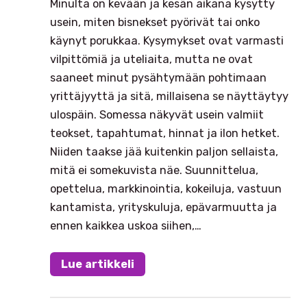
Minulta on kevään ja kesän aikana kysytty
usein, miten bisnekset pyörivät tai onko
käynyt porukkaa. Kysymykset ovat varmasti
vilpittömiä ja uteliaita, mutta ne ovat
saaneet minut pysähtymään pohtimaan
yrittäjyyttä ja sitä, millaisena se näyttäytyy
ulospäin. Somessa näkyvät usein valmiit
teokset, tapahtumat, hinnat ja ilon hetket.
Niiden taakse jää kuitenkin paljon sellaista,
mitä ei somekuvista näe. Suunnittelua,
opettelua, markkinointia, kokeiluja, vastuun
kantamista, yrityskuluja, epävarmuutta ja
ennen kaikkea uskoa siihen,…
Lue artikkeli