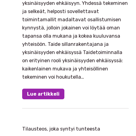
yksinäisyyden ehkäisyyn. Yhdessä tekeminen
ja selkeät, helposti sovellettavat
toimintamallit madaltavat osallistumisen
kynnystä, jolloin jokainen voi löytää oman
tapansa olla mukana ja kokea kuuluvansa
yhteisöön. Taide sillanrakentajana ja
yksinäisyyden ehkäisyssä Taidetoiminnalla
on erityinen rooli yksinäisyyden ehkäisyssä:
kaikenlainen mukava ja yhteisöllinen
tekeminen voi houkutella…
Lue artikkeli
Tilausteos, joka syntyi tunteesta