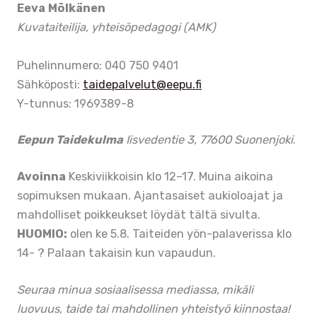
Eeva Mölkänen
Kuvataiteilija, yhteisöpedagogi (AMK)
Puhelinnumero: 040 750 9401
Sähköposti:
taidepalvelut@eepu.fi
Y-tunnus: 1969389-8
Eepun Taidekulma
Iisvedentie 3, 77600 Suonenjoki
.
Avoinna
Keskiviikkoisin klo 12–17. Muina aikoina
sopimuksen mukaan. Ajantasaiset aukioloajat ja
mahdolliset poikkeukset löydät tältä sivulta.
HUOMIO:
olen ke 5.8. Taiteiden yön-palaverissa klo
14- ? Palaan takaisin kun vapaudun.
Seuraa minua sosiaalisessa mediassa, mikäli
luovuus, taide tai mahdollinen yhteistyö kiinnostaa!