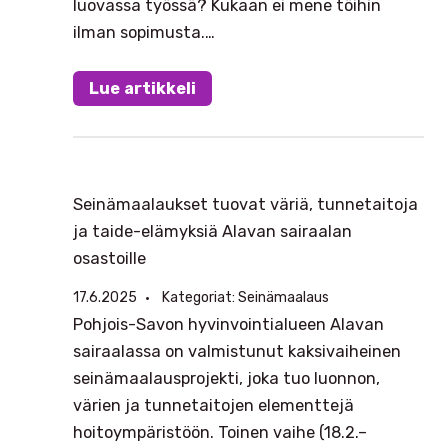
luovassa työssä? Kukaan ei mene töihin
ilman sopimusta.…
Lue artikkeli
Seinämaalaukset tuovat väriä, tunnetaitoja
ja taide-elämyksiä Alavan sairaalan
osastoille
17.6.2025
Kategoriat:
Seinämaalaus
Pohjois-Savon hyvinvointialueen Alavan
sairaalassa on valmistunut kaksivaiheinen
seinämaalausprojekti, joka tuo luonnon,
värien ja tunnetaitojen elementtejä
hoitoympäristöön. Toinen vaihe (18.2.–