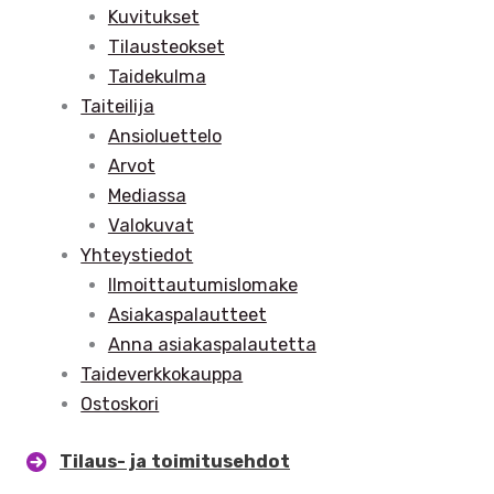
Kuvitukset
Tilausteokset
Taidekulma
Taiteilija
Ansioluettelo
Arvot
Mediassa
Valokuvat
Yhteystiedot
Ilmoittautumislomake
Asiakaspalautteet
Anna asiakaspalautetta
Taideverkkokauppa
Ostoskori
Tilaus- ja toimitusehdot