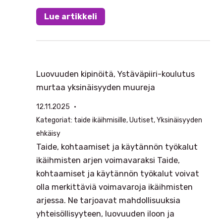
Lue artikkeli
Luovuuden kipinöitä, Ystäväpiiri-koulutus
murtaa yksinäisyyden muureja
12.11.2025
Kategoriat:
taide ikäihmisille
, 
Uutiset
, 
Yksinäisyyden
ehkäisy
Taide, kohtaamiset ja käytännön työkalut
ikäihmisten arjen voimavaraksi Taide,
kohtaamiset ja käytännön työkalut voivat
olla merkittäviä voimavaroja ikäihmisten
arjessa. Ne tarjoavat mahdollisuuksia
yhteisöllisyyteen, luovuuden iloon ja