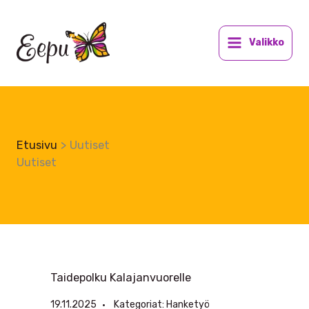
Siirry
sisältöön
Valikko
Etusivu
Uutiset
Uutiset
Taidepolku Kalajanvuorelle
19.11.2025
Kategoriat:
Hanketyö