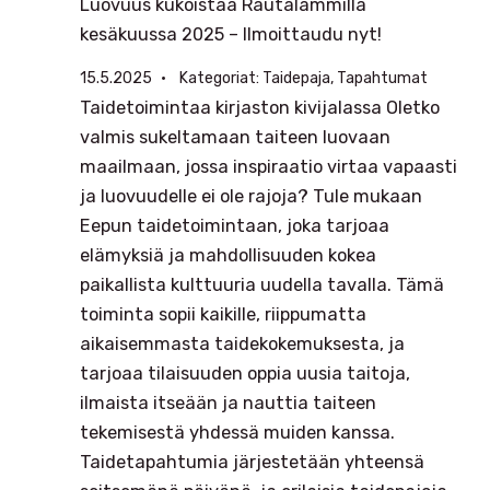
Luovuus kukoistaa Rautalammilla
kesäkuussa 2025 – Ilmoittaudu nyt!
15.5.2025
Kategoriat:
Taidepaja
, 
Tapahtumat
Taidetoimintaa kirjaston kivijalassa Oletko
valmis sukeltamaan taiteen luovaan
maailmaan, jossa inspiraatio virtaa vapaasti
ja luovuudelle ei ole rajoja? Tule mukaan
Eepun taidetoimintaan, joka tarjoaa
elämyksiä ja mahdollisuuden kokea
paikallista kulttuuria uudella tavalla. Tämä
toiminta sopii kaikille, riippumatta
aikaisemmasta taidekokemuksesta, ja
tarjoaa tilaisuuden oppia uusia taitoja,
ilmaista itseään ja nauttia taiteen
tekemisestä yhdessä muiden kanssa.
Taidetapahtumia järjestetään yhteensä