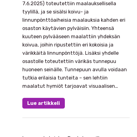
7.6.2025) toteutettiin maalauksellisella
tyylillä, ja se sisälsi koivu- ja
linnunpönttöaiheisia maalauksia kahden eri
osaston käytävien pylväisiin. Yhteensä
kuuteen pylvääseen maalattiin yhdeksän
koivua, joihin ripustettiin eri kokoisia ja
värikkäitä linnunpönttöjä. Lisäksi yhdelle
osastolle toteutettiin värikäs tunnepuu
huoneen seinälle. Tunnepuun avulla voidaan
tutkia erilaisia tunteita – sen lehtiin
maalatut hymiöt tarjoavat visuaalisen…
Lue artikkeli