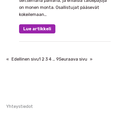
seitsemänä päivänä, ja erilaisia taidepajoja
on monen monta. Osallistujat pääsevät
kokeilemaan…
Lue artikkeli
«
Edellinen sivu
1
2
3
4
…
9
Seuraava sivu
»
Yhteystiedot