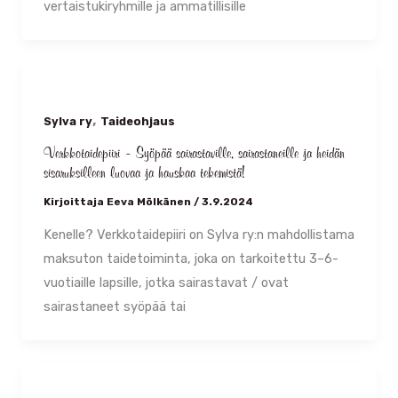
vertaistukiryhmille ja ammatillisille
,
Sylva ry
Taideohjaus
Verkkotaidepiiri – Syöpää sairastaville, sairastaneille ja heidän
sisaruksilleen luovaa ja hauskaa tekemistä!
Kirjoittaja
Eeva Mölkänen
/
3.9.2024
Kenelle? Verkkotaidepiiri on Sylva ry:n mahdollistama
maksuton taidetoiminta, joka on tarkoitettu 3–6-
vuotiaille lapsille, jotka sairastavat / ovat
sairastaneet syöpää tai