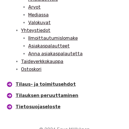
Arvot
Mediassa
Valokuvat
Yhteystiedot
Ilmoittautumislomake
Asiakaspalautteet
Anna asiakaspalautetta
Taideverkkokauppa
Ostoskori
Tilaus- ja toimitusehdot
Tilauksen peruuttaminen
Tietosuojaseloste