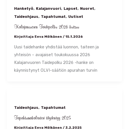
,
,
,
,
Hanketyö
Kalajanvuori
Lapset
Nuoret
,
,
Taideohjaus
Tapahtumat
Uutiset
Kalajanvuoren Taidepolku 2026 kutsuu
Kirjoittaja
Eeva Mölkänen
/
15.1.2026
Uusi taidehanke yhdistää luonnon, taiteen ja
yhteisön – avajaiset toukokuussa 2026
Kalajanvuoren Taidepolku 2026 -hanke on
käynnistynyt OLVI-säätiön apurahan turvin
,
Taideohjaus
Tapahtumat
Tapahtumakalenteri täydentyy 2025
Kirjoittaja
Eeva Mölkänen
/
3.2.2025