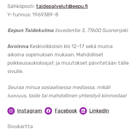
Sähköposti:
taidepalvelut@eepu.fi
Y-tunnus: 1969389-8
Eepun Taidekulma
Iisvedentie 3, 77600 Suonenjoki
.
Avoinna
Keskiviikkoisin klo 12–17 sekä muina
aikoina sopimuksen mukaan. Mahdolliset
poikkeusaukioloajat ja muutokset päivitetään tälle
sivulle.
Seuraa minua sosiaalisessa mediassa, mikäli
luovuus, taide tai mahdollinen yhteistyö kiinnostaa!
Instagram
Facebook
LinkedIn
Sivukartta