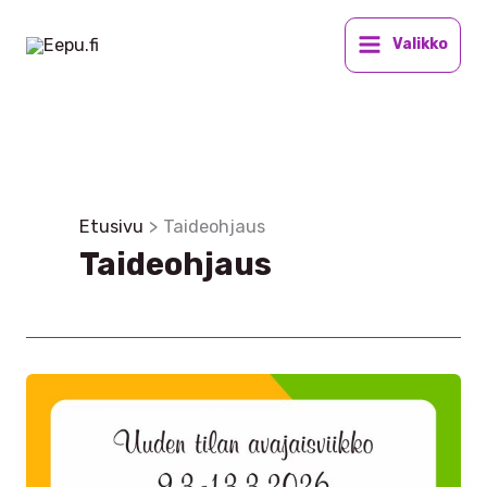
Siirry
sisältöön
Valikko
Etusivu
Taideohjaus
Taideohjaus