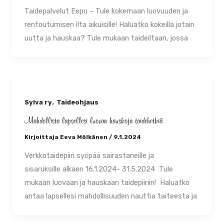
Taidepalvelut Eepu – Tule kokemaan luovuuden ja
rentoutumisen ilta aikuisille! Haluatko kokeilla jotain
uutta ja hauskaa? Tule mukaan taideiltaan, jossa
,
Sylva ry
Taideohjaus
Mahdollista lapsellesi luovan hauskoja taidehetkiä
Kirjoittaja
Eeva Mölkänen
/
9.1.2024
Verkkotaidepiiri syöpää sairastaneille ja
sisaruksille alkaen 16.1.2024- 31.5.2024 Tule
mukaan luovaan ja hauskaan taidepiiriin! Haluatko
antaa lapsellesi mahdollisuuden nauttia taiteesta ja