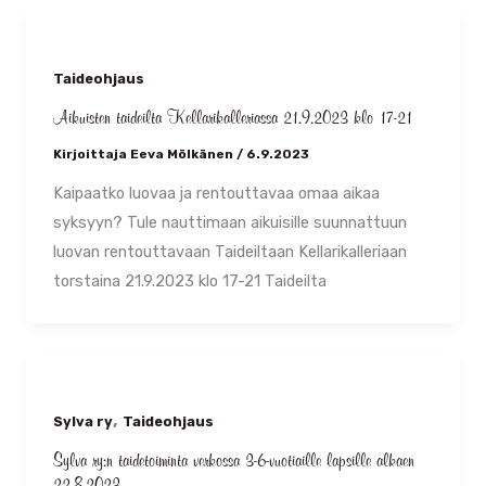
Taideohjaus
Aikuisten taideilta Kellarikalleriassa 21.9.2023 klo 17-21
Kirjoittaja
Eeva Mölkänen
/
6.9.2023
Kaipaatko luovaa ja rentouttavaa omaa aikaa
syksyyn? Tule nauttimaan aikuisille suunnattuun
luovan rentouttavaan Taideiltaan Kellarikalleriaan
torstaina 21.9.2023 klo 17-21 Taideilta
,
Sylva ry
Taideohjaus
Sylva ry:n taidetoiminta verkossa 3-6-vuotiaille lapsille alkaen
22.8.2023