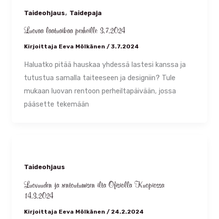
,
Taideohjaus
Taidepaja
Luovaa laatuaikaa perheille 3.7.2024
Kirjoittaja
Eeva Mölkänen
/
3.7.2024
Haluatko pitää hauskaa yhdessä lastesi kanssa ja
tutustua samalla taiteeseen ja designiin? Tule
mukaan luovan rentoon perheiltapäivään, jossa
pääsette tekemään
Taideohjaus
Luovuuden ja rentoutumisen ilta Ofisiolla Kuopiossa
14.3.2024
Kirjoittaja
Eeva Mölkänen
/
24.2.2024