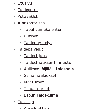
Etusivu
Taidepolku
Ystäväklubi
Ajankohtaista
Tapahtumakalenteri
Uutiset
Taidenäyttelyt
Taidepalvelut
Taideohjaus
Taideohjauksen hinnasto
Auliksen jäljillä – taidepaja
Seinämaalaukset
Kuvitukset
Tilausteokset
Eepun Taidekulma
Taiteilija
Ansioluettelo