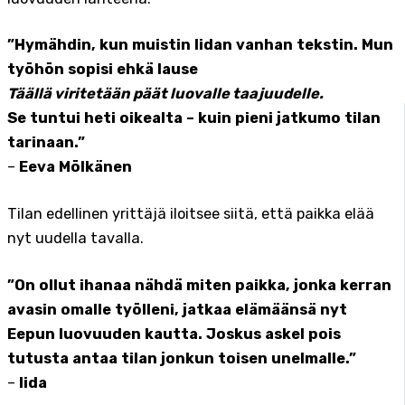
”Hymähdin, kun muistin Iidan vanhan tekstin. Mun
työhön sopisi ehkä lause
Täällä viritetään päät luovalle taajuudelle.
Se tuntui heti oikealta – kuin pieni jatkumo tilan
tarinaan.”
–
Eeva Mölkänen
Tilan edellinen yrittäjä iloitsee siitä, että paikka elää
nyt uudella tavalla.
”On ollut ihanaa nähdä miten paikka, jonka kerran
avasin omalle työlleni, jatkaa elämäänsä nyt
Eepun luovuuden kautta. Joskus askel pois
tutusta antaa tilan jonkun toisen unelmalle.”
–
Iida