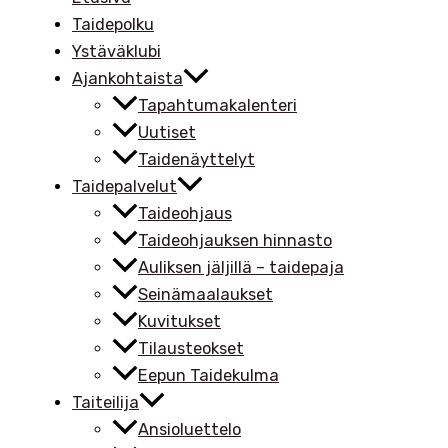
Taidepolku
Ystäväklubi
Ajankohtaista
Tapahtumakalenteri
Uutiset
Taidenäyttelyt
Taidepalvelut
Taideohjaus
Taideohjauksen hinnasto
Auliksen jäljillä – taidepaja
Seinämaalaukset
Kuvitukset
Tilausteokset
Eepun Taidekulma
Taiteilija
Ansioluettelo