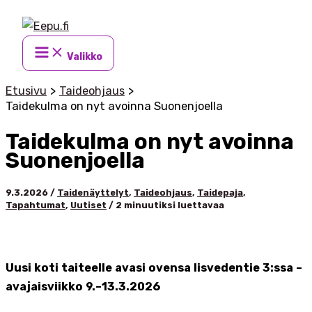
Siirry
sisältöön
Valikko
Etusivu
Taideohjaus
Taidekulma on nyt avoinna Suonenjoella
Taidekulma on nyt avoinna
Suonenjoella
9.3.2026
/
Taidenäyttelyt
,
Taideohjaus
,
Taidepaja
,
Tapahtumat
,
Uutiset
/
2 minuutiksi luettavaa
Uusi koti taiteelle avasi ovensa Iisvedentie 3:ssa –
avajaisviikko 9.–13.3.2026