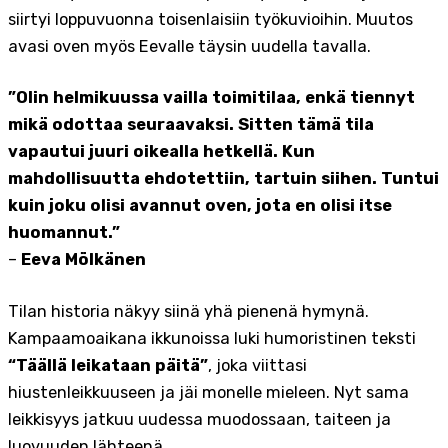
siirtyi loppuvuonna toisenlaisiin työkuvioihin. Muutos
avasi oven myös Eevalle täysin uudella tavalla.
”Olin helmikuussa vailla toimitilaa, enkä tiennyt
mikä odottaa seuraavaksi. Sitten tämä tila
vapautui juuri oikealla hetkellä. Kun
mahdollisuutta ehdotettiin, tartuin siihen. Tuntui
kuin joku olisi avannut oven, jota en olisi itse
huomannut.”
–
Eeva Mölkänen
Tilan historia näkyy siinä yhä pienenä hymynä.
Kampaamoaikana ikkunoissa luki humoristinen teksti
“Täällä leikataan päitä”
, joka viittasi
hiustenleikkuuseen ja jäi monelle mieleen. Nyt sama
leikkisyys jatkuu uudessa muodossaan, taiteen ja
luovuuden lähteenä.