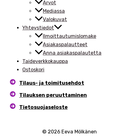
Arvot
Mediassa
Valokuvat
Yhteystiedot
Ilmoittautumislomake
Asiakaspalautteet
Anna asiakaspalautetta
Taideverkkokauppa
Ostoskori
Tilaus- ja toimitusehdot
Tilauksen peruuttaminen
Tietosuojaseloste
© 2026 Eeva Mölkänen