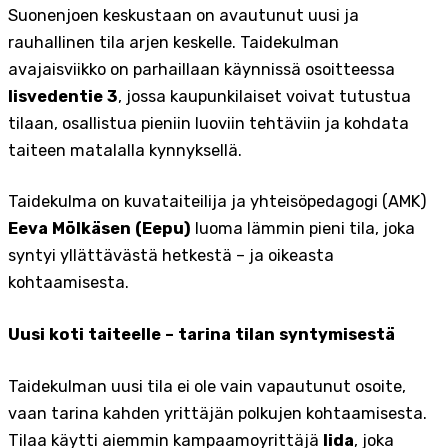
Suonenjoen keskustaan on avautunut uusi ja
rauhallinen tila arjen keskelle. Taidekulman
avajaisviikko on parhaillaan käynnissä osoitteessa
Iisvedentie 3
, jossa kaupunkilaiset voivat tutustua
tilaan, osallistua pieniin luoviin tehtäviin ja kohdata
taiteen matalalla kynnyksellä.
Taidekulma on kuvataiteilija ja yhteisöpedagogi (AMK)
Eeva Mölkäsen (Eepu)
luoma lämmin pieni tila, joka
syntyi yllättävästä hetkestä – ja oikeasta
kohtaamisesta.
Uusi koti taiteelle – tarina tilan syntymisestä
Taidekulman uusi tila ei ole vain vapautunut osoite,
vaan tarina kahden yrittäjän polkujen kohtaamisesta.
Tilaa käytti aiemmin kampaamoyrittäjä
Iida
, joka