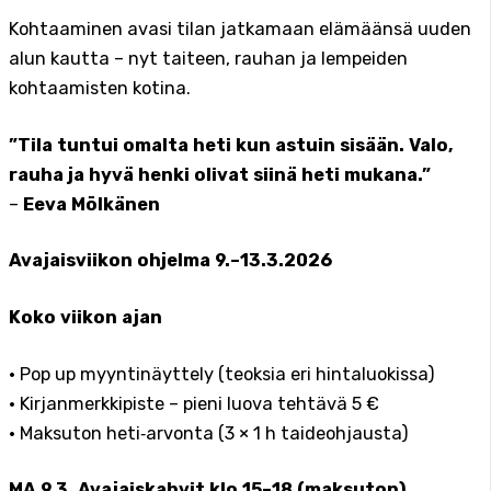
Kohtaaminen avasi tilan jatkamaan elämäänsä uuden
alun kautta – nyt taiteen, rauhan ja lempeiden
kohtaamisten kotina.
”Tila tuntui omalta heti kun astuin sisään. Valo,
rauha ja hyvä henki olivat siinä heti mukana.”
–
Eeva Mölkänen
Avajaisviikon ohjelma 9.–13.3.2026
Koko viikon ajan
• Pop up myyntinäyttely (teoksia eri hintaluokissa)
• Kirjanmerkkipiste – pieni luova tehtävä 5 €
• Maksuton heti‑arvonta (3 × 1 h taideohjausta)
MA 9.3. Avajaiskahvit klo 15–18 (maksuton)