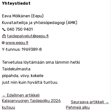
Yhteystiedot
Eeva Mölkänen (Eepu)
Kuvataiteilija ja yhteisöpedagogi (AMK)
📞 040 750 9401
📩
taidepalvelut@eepu.fi
🌐
www.eepu.fi
Y‑tunnus: 1969389‑8
Tervetuloa löytämään oma lämmin hetki
Taidekulmasta
piipahda, viivy, kokeile
just niin kuin hyvältä tuntuu.
←
Edellinen artikkeli
Kalajanvuoren Taidepolku 2026
Seuraava artikkeli
→
kutsuu
Pehmeä alku