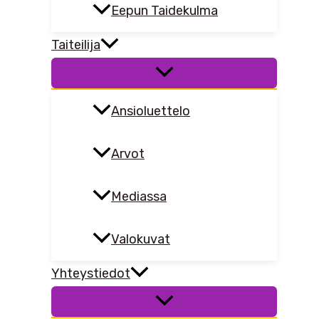
Eepun Taidekulma
Taiteilija
Ansioluettelo
Arvot
Mediassa
Valokuvat
Yhteystiedot