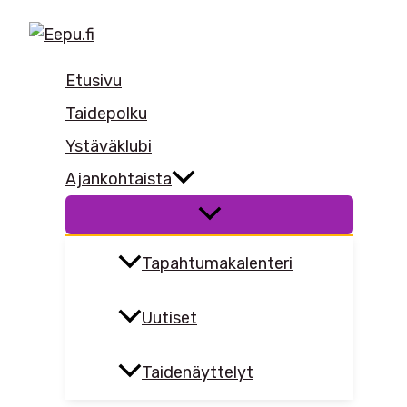
Siirry
sisältöön
Etusivu
Taidepolku
Ystäväklubi
Ajankohtaista
Tapahtumakalenteri
Uutiset
Taidenäyttelyt