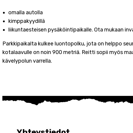
omalla autolla
kimppakyydillä
liikuntaesteisen pysäköintipaikalle. Ota mukaan inva
Parkkipaikalta kulkee luontopolku, jota on helppo seur
kotalaavulle on noin 900 metriä. Reitti sopii myös maa
kävelypolun varrella.
Yhteystiedot