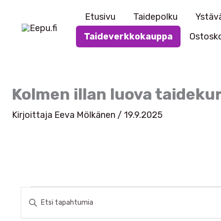
Siirry
Etusivu
Taidepolku
Ystävä
sisältöön
Taideverkkokauppa
Ostosko
Kolmen illan luova taideku
Kirjoittaja
Eeva Mölkänen
/
19.9.2025
Tapahtumat
T
S
a
y
ö