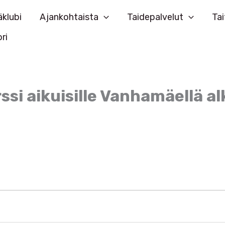
klubi
Ajankohtaista
Taidepalvelut
Tai
ri
rssi aikuisille Vanhamäellä a