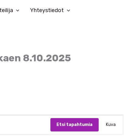
teilija
Yhteystiedot
lkaen 8.10.2025
T
Etsi tapahtumia
Kuva
a