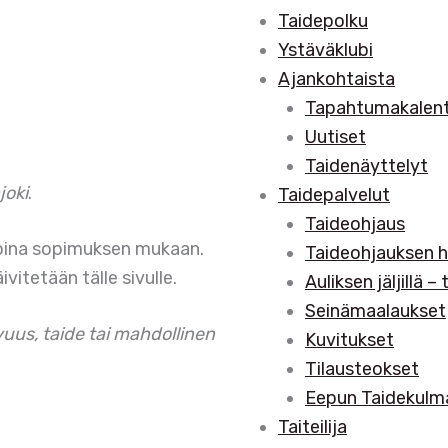
Taidepolku
Ystäväklubi
Ajankohtaista
Tapahtumakalent
Uutiset
Taidenäyttelyt
joki
.
Taidepalvelut
Taideohjaus
ikoina sopimuksen mukaan.
Taideohjauksen h
itetään tälle sivulle.
Auliksen jäljillä –
Seinämaalaukset
uus, taide tai mahdollinen
Kuvitukset
Tilausteokset
Eepun Taidekulm
Taiteilija