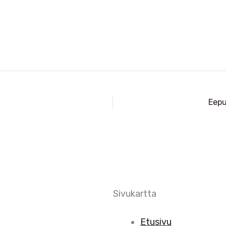
Eepu
Sivukartta
Etusivu