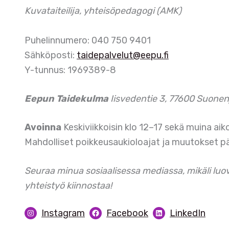
i
Kuvataiteilija, yhteisöpedagogi (AMK)
Puhelinnumero: 040 750 9401
Sähköposti:
taidepalvelut@eepu.fi
Y-tunnus: 1969389-8
Eepun Taidekulma
Iisvedentie 3, 77600 Suonen
Avoinna
Keskiviikkoisin klo 12–17 sekä muina a
Mahdolliset poikkeusaukioloajat ja muutokset päiv
Seuraa minua sosiaalisessa mediassa, mikäli luov
yhteistyö kiinnostaa!
Instagram
Facebook
LinkedIn