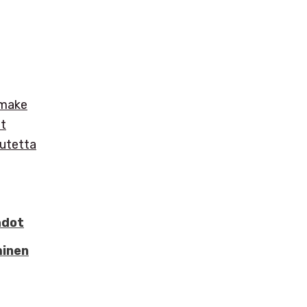
omake
et
utetta
hdot
minen