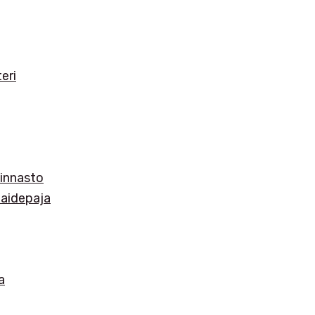
eri
innasto
 taidepaja
a