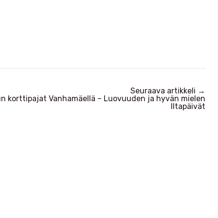
g
a
t
i
o
n
Seuraava artikkeli
→
n korttipajat Vanhamäellä – Luovuuden ja hyvän mielen
Iltapäivät