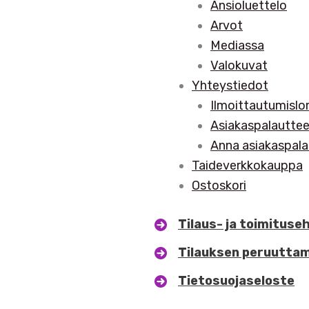
Ansioluettelo
Arvot
Mediassa
Valokuvat
Yhteystiedot
Ilmoittautumisl
Asiakaspalautte
Anna asiakaspala
Taideverkkokauppa
Ostoskori
Tilaus- ja toimituse
Tilauksen peruutta
Tietosuojaseloste