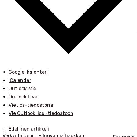
Google-kalenteri
iCalendar
Outlook 365
Outlook Live
Vie .ics-tiedostona
Vie Outlook .ics -tiedostoon
←
Edellinen artikkeli
Verkkotaidepiiri – luovaa ja hauskaa