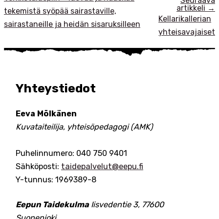
Seuraava
artikkeli
→
tekemistä syöpää sairastaville,
Kellarikallerian
sairastaneille ja heidän sisaruksilleen
yhteisavajaiset
Yhteystiedot
Eeva Mölkänen
Kuvataiteilija, yhteisöpedagogi (AMK)
Puhelinnumero: 040 750 9401
Sähköposti:
taidepalvelut@eepu.fi
Y-tunnus: 1969389-8
Eepun Taidekulma
Iisvedentie 3, 77600
Suonenjoki
.