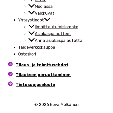
Mediassa
Valokuvat
Yhteystiedot
Ilmoittautumislomake
Asiakaspalautteet
Anna asiakaspalautetta
Taideverkkokauppa
Ostoskori
Tilaus- ja toimitusehdot
Tilauksen peruuttaminen
Tietosuojaseloste
© 2026 Eeva Mölkänen