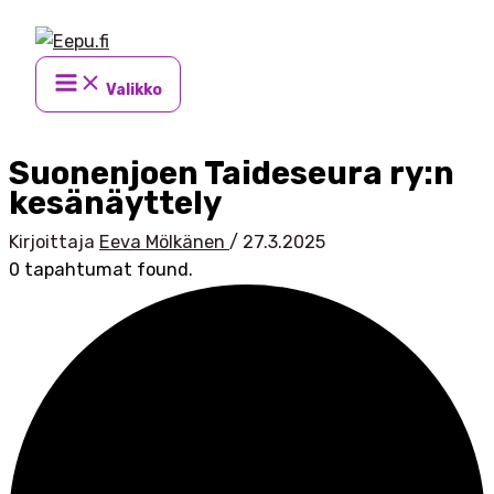
Siirry
sisältöön
Valikko
Suonenjoen Taideseura ry:n
kesänäyttely
Kirjoittaja
Eeva Mölkänen
/
27.3.2025
0 tapahtumat found.