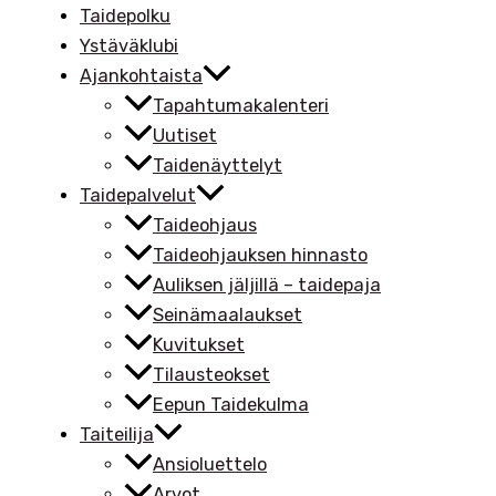
Taidepolku
Ystäväklubi
Ajankohtaista
Tapahtumakalenteri
Uutiset
Taidenäyttelyt
Taidepalvelut
Taideohjaus
Taideohjauksen hinnasto
Auliksen jäljillä – taidepaja
Seinämaalaukset
Kuvitukset
Tilausteokset
Eepun Taidekulma
Taiteilija
Ansioluettelo
Arvot