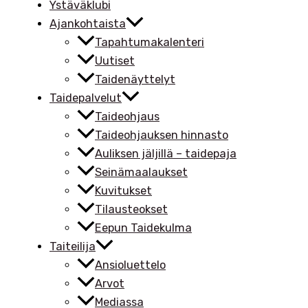
Ystäväklubi
Ajankohtaista
Tapahtumakalenteri
Uutiset
Taidenäyttelyt
Taidepalvelut
Taideohjaus
Taideohjauksen hinnasto
Auliksen jäljillä – taidepaja
Seinämaalaukset
Kuvitukset
Tilausteokset
Eepun Taidekulma
Taiteilija
Ansioluettelo
Arvot
Mediassa