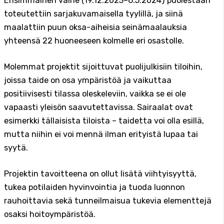
Ensimmäinen vaihe (19.12.2023–6.5.2024) puolestaan
toteutettiin sarjakuvamaisella tyylillä, ja siinä
maalattiin puun oksa-aiheisia seinämaalauksia
yhteensä 22 huoneeseen kolmelle eri osastolle.
Molemmat projektit sijoittuvat puolijulkisiin tiloihin,
joissa taide on osa ympäristöä ja vaikuttaa
positiivisesti tilassa oleskeleviin, vaikka se ei ole
vapaasti yleisön saavutettavissa. Sairaalat ovat
esimerkki tällaisista tiloista – taidetta voi olla esillä,
mutta niihin ei voi mennä ilman erityistä lupaa tai
syytä.
Projektin tavoitteena on ollut lisätä viihtyisyyttä,
tukea potilaiden hyvinvointia ja tuoda luonnon
rauhoittavia sekä tunneilmaisua tukevia elementtejä
osaksi hoitoympäristöä.