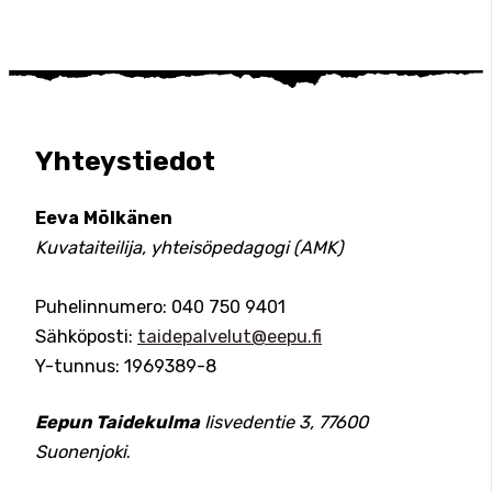
Yhteystiedot
Eeva Mölkänen
Kuvataiteilija, yhteisöpedagogi (AMK)
Puhelinnumero: 040 750 9401
Sähköposti:
taidepalvelut@eepu.fi
Y-tunnus: 1969389-8
Eepun Taidekulma
Iisvedentie 3, 77600
Suonenjoki
.