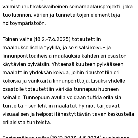
valmistunut kaksivaiheinen seinämaalausprojekti, joka
tuo luonnon, värien ja tunnetaitojen elementtejä
hoitoympäristöön.
Toinen vaihe (18.2.–7.6.2025) toteutettiin
maalauksellisella tyylillä, ja se sisälsi koivu- ja
linnunpönttöaiheisia maalauksia kahden eri osaston
käytävien pylväisiin. Yhteensä kuuteen pylvääseen
maalattiin yhdeksän koivua, joihin ripustettiin eri
kokoisia ja värikkäitä linnunpönttöjä. Lisäksi yhdelle
osastolle toteutettiin värikäs tunnepuu huoneen
seinälle. Tunnepuun avulla voidaan tutkia erilaisia
tunteita – sen lehtiin maalatut hymiöt tarjoavat
visuaalisen ja helposti lähestyttävän tavan keskustella
erilaisista tunteista.