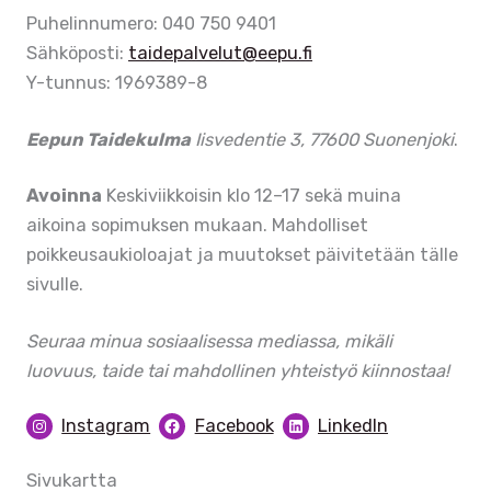
Puhelinnumero: 040 750 9401
Sähköposti:
taidepalvelut@eepu.fi
Y-tunnus: 1969389-8
Eepun Taidekulma
Iisvedentie 3, 77600 Suonenjoki
.
Avoinna
Keskiviikkoisin klo 12–17 sekä muina
aikoina sopimuksen mukaan. Mahdolliset
poikkeusaukioloajat ja muutokset päivitetään tälle
sivulle.
Seuraa minua sosiaalisessa mediassa, mikäli
luovuus, taide tai mahdollinen yhteistyö kiinnostaa!
Instagram
Facebook
LinkedIn
Sivukartta