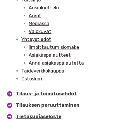
Ansioluettelo
Arvot
Mediassa
Valokuvat
Yhteystiedot
Ilmoittautumislomake
Asiakaspalautteet
Anna asiakaspalautetta
Taideverkkokauppa
Ostoskori
Tilaus- ja toimitusehdot
Tilauksen peruuttaminen
Tietosuojaseloste