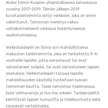
Aluksi toimin Kuopion yliopistollisessa sairaalassa
vuosina 2017–2019. Tämän jälkeen 2019
kuvataidetoiminta siirtyi verkkoon, joka on sinne
vakiintunut. Toiminnan merkitys näkyy
valtakunnallisesti verkossa lisääntyneessä
osallistumisessa.
Verkkotaidepiiri on Sylva ry:n mahdollistama
maksuton taidetoiminta, joka on tarkoitettu 3–6-
vuotiaille lapsille, jotka sairastavat tai ovat
sairastaneet syöpää, tai ovat sairastuneen lapsen
sisaruksia. Verkkotaidepiiri tarjoaa lapsille
mahdollisuuden käsitellä tunteitaan luovan
toiminnan kautta. Taide vahvistaa itseilmaisua,
lisää voimavaroja ja tuo iloa arkeen. Taideprojektit
kehittävät lapsen luovuutta ja mielikuvitusta sekä
tarjoavat vertaistukea.