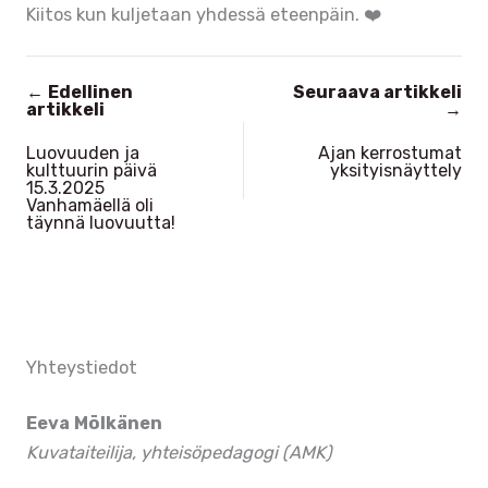
Kiitos kun kuljetaan yhdessä eteenpäin. ❤️
←
Edellinen
Seuraava artikkeli
artikkeli
→
Luovuuden ja
Ajan kerrostumat
kulttuurin päivä
yksityisnäyttely
15.3.2025
Vanhamäellä oli
täynnä luovuutta!
Yhteystiedot
Eeva Mölkänen
Kuvataiteilija, yhteisöpedagogi (AMK)