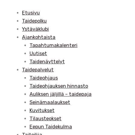
Etusivu
Taidepolku
Ystäväklubi
Ajankohtaista
Tapahtumakalenteri
Uutiset
Taidenäyttelyt
Taidepalvelut
Taideohjaus
Taideohjauksen hinnasto
Auliksen jäljillä – taidepaja
Seinämaalaukset
Kuvitukset
Tilausteokset
Eepun Taidekulma
Taiteilija