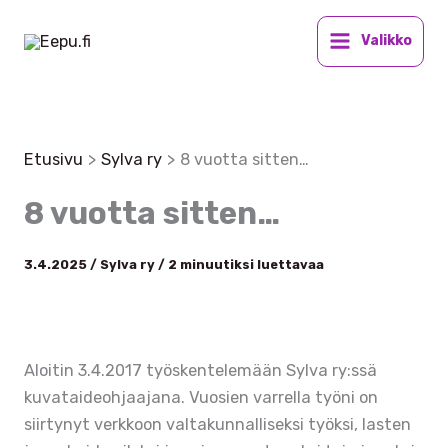
Siirry
sisältöön
Valikko
Etusivu
Sylva ry
8 vuotta sitten…
8 vuotta sitten…
3.4.2025
/
Sylva ry
/
2 minuutiksi luettavaa
Aloitin 3.4.2017 työskentelemään Sylva ry:ssä
kuvataideohjaajana. Vuosien varrella työni on
siirtynyt verkkoon valtakunnalliseksi työksi, lasten