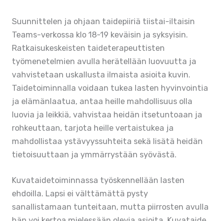
Suunnittelen ja ohjaan taidepiiriä tiistai-iltaisin
Teams-verkossa klo 18-19 keväisin ja syksyisin.
Ratkaisukeskeisten taideterapeuttisten
työmenetelmien avulla herätellään luovuutta ja
vahvistetaan uskallusta ilmaista asioita kuvin.
Taidetoiminnalla voidaan tukea lasten hyvinvointia
ja elämänlaatua, antaa heille mahdollisuus olla
luovia ja leikkiä, vahvistaa heidän itsetuntoaan ja
rohkeuttaan, tarjota heille vertaistukea ja
mahdollistaa ystävyyssuhteita sekä lisätä heidän
tietoisuuttaan ja ymmärrystään syövästä.
Kuvataidetoiminnassa työskennellään lasten
ehdoilla. Lapsi ei välttämättä pysty
sanallistamaan tunteitaan, mutta piirrosten avulla
hän voi kertoa mielessään olevia asioita. Kuvataide