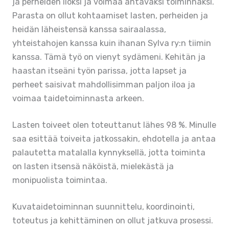
ja perheiden iloksi ja voimaa antavaksi toiminnaksi.
Parasta on ollut kohtaamiset lasten, perheiden ja
heidän läheistensä kanssa sairaalassa,
yhteistahojen kanssa kuin ihanan Sylva ry:n tiimin
kanssa. Tämä työ on vienyt sydämeni. Kehitän ja
haastan itseäni työn parissa, jotta lapset ja
perheet saisivat mahdollisimman paljon iloa ja
voimaa taidetoiminnasta arkeen.
Lasten toiveet olen toteuttanut lähes 98 %. Minulle
saa esittää toiveita jatkossakin, ehdotella ja antaa
palautetta matalalla kynnyksellä, jotta toiminta
on lasten itsensä näköistä, mielekästä ja
monipuolista toimintaa.
Kuvataidetoiminnan suunnittelu, koordinointi,
toteutus ja kehittäminen on ollut jatkuva prosessi.