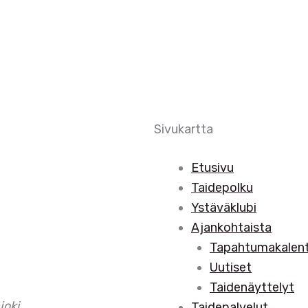
Sivukartta
Etusivu
Taidepolku
Ystäväklubi
Ajankohtaista
Tapahtumakalent
Uutiset
Taidenäyttelyt
joki
.
Taidepalvelut