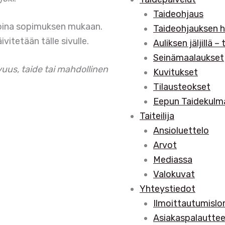
Taideohjaus
ikoina sopimuksen mukaan.
Taideohjauksen h
itetään tälle sivulle.
Auliksen jäljillä –
Seinämaalaukset
uus, taide tai mahdollinen
Kuvitukset
Tilausteokset
Eepun Taidekulm
Taiteilija
Ansioluettelo
Arvot
Mediassa
Valokuvat
Yhteystiedot
Ilmoittautumisl
Asiakaspalautte