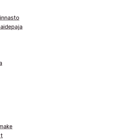
innasto
 taidepaja
a
omake
et