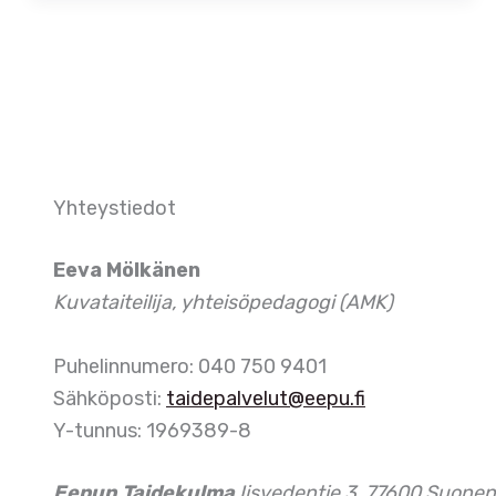
Yhteystiedot
Eeva Mölkänen
Kuvataiteilija, yhteisöpedagogi (AMK)
Puhelinnumero: 040 750 9401
Sähköposti:
taidepalvelut@eepu.fi
Y-tunnus: 1969389-8
Eepun Taidekulma
Iisvedentie 3, 77600 Suonen