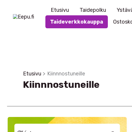
Siirry
Etusivu
Taidepolku
Ystävä
sisältöön
Taideverkkokauppa
Ostosko
Etusivu
Kiinnnostuneille
Kiinnnostuneille