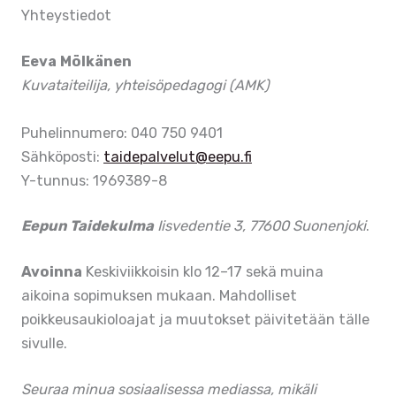
Yhteystiedot
Eeva Mölkänen
Kuvataiteilija, yhteisöpedagogi (AMK)
Puhelinnumero: 040 750 9401
Sähköposti:
taidepalvelut@eepu.fi
Y-tunnus: 1969389-8
Eepun Taidekulma
Iisvedentie 3, 77600 Suonenjoki
.
Avoinna
Keskiviikkoisin klo 12–17 sekä muina
aikoina sopimuksen mukaan. Mahdolliset
poikkeusaukioloajat ja muutokset päivitetään tälle
sivulle.
Seuraa minua sosiaalisessa mediassa, mikäli