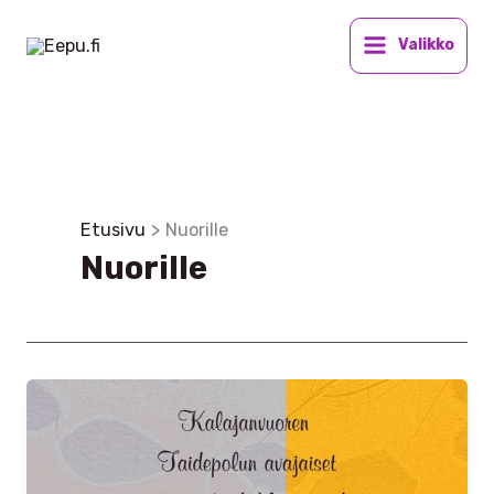
Siirry
sisältöön
Valikko
Etusivu
Nuorille
Nuorille