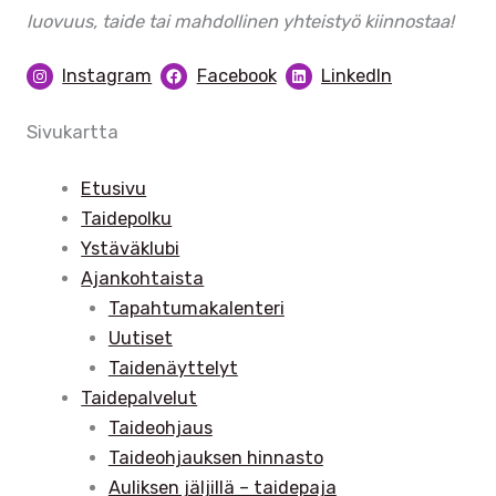
luovuus, taide tai mahdollinen yhteistyö kiinnostaa!
Instagram
Facebook
LinkedIn
Sivukartta
Etusivu
Taidepolku
Ystäväklubi
Ajankohtaista
Tapahtumakalenteri
Uutiset
Taidenäyttelyt
Taidepalvelut
Taideohjaus
Taideohjauksen hinnasto
Auliksen jäljillä – taidepaja