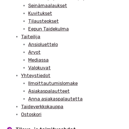
Seinämaalaukset
Kuvitukset
Tilausteokset
Eepun Taidekulma
Taiteilija
Ansioluettelo
Arvot
Mediassa
Valokuvat
Yhteystiedot
Ilmoittautumislomake
Asiakaspalautteet
Anna asiakaspalautetta
Taideverkkokauppa
Ostoskori