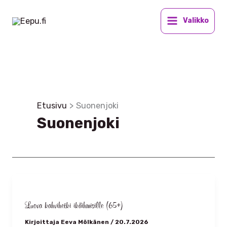
Siirry
sisältöön
Valikko
Etusivu
Suonenjoki
Suonenjoki
Luova kahvihetki ikäihmisille (65+)
Kirjoittaja
Eeva Mölkänen
/
20.7.2026