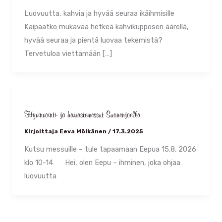
Luovuutta, kahvia ja hyvää seuraa ikäihmisille
Kaipaatko mukavaa hetkeä kahvikupposen äärellä,
hyvää seuraa ja pientä luovaa tekemistä?
Tervetuloa viettämään […]
Hyvinvointi- ja harrastemessut Suonenjoella
Kirjoittaja
Eeva Mölkänen
/
17.3.2025
Kutsu messuille – tule tapaamaan Eepua 15.8. 2026
klo 10-14 Hei, olen Eepu – ihminen, joka ohjaa
luovuutta