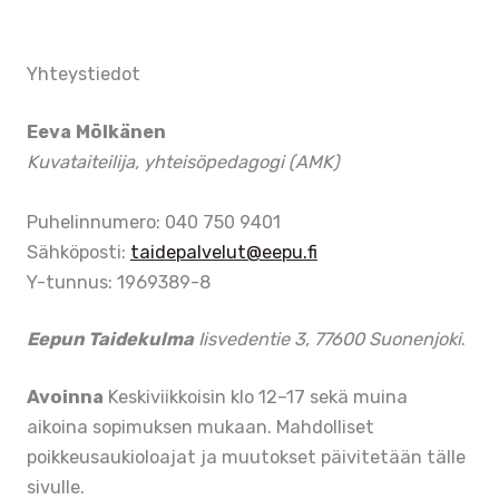
Yhteystiedot
Eeva Mölkänen
Kuvataiteilija, yhteisöpedagogi (AMK)
Puhelinnumero: 040 750 9401
Sähköposti:
taidepalvelut@eepu.fi
Y-tunnus: 1969389-8
Eepun Taidekulma
Iisvedentie 3, 77600 Suonenjoki
.
Avoinna
Keskiviikkoisin klo 12–17 sekä muina
aikoina sopimuksen mukaan. Mahdolliset
poikkeusaukioloajat ja muutokset päivitetään tälle
sivulle.