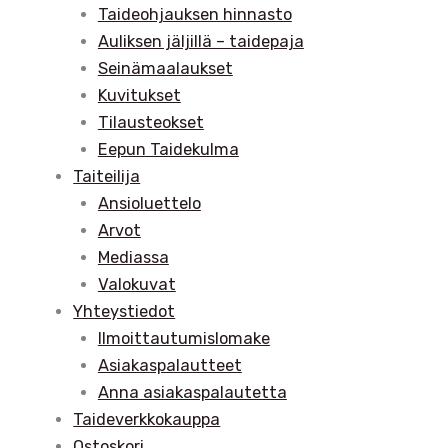
Taideohjauksen hinnasto
Auliksen jäljillä – taidepaja
Seinämaalaukset
Kuvitukset
Tilausteokset
Eepun Taidekulma
Taiteilija
Ansioluettelo
Arvot
Mediassa
Valokuvat
Yhteystiedot
Ilmoittautumislomake
Asiakaspalautteet
Anna asiakaspalautetta
Taideverkkokauppa
Ostoskori