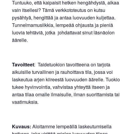
Tuntuuko, että kaipaisit hetken hengähdystä, aikaa
vain itsellesi? Tämä verkkototeutus on kutsu
pysähtyä, hengittää ja antaa luovuuden kuljettaa.
Tunnelmamusiikkia, lempeää ohjausta ja pieniä
luovia tehtäviä, jotka johdattavat sinut läsnäolon
äärelle.
Tavoitteet
: Taidetuokion tavoitteena on tarjota
aikuisille turvallinen ja rauhoittava tila, jossa voi
laskeutua arjen kiireestä luovuuden äärelle. Tuokio
tukee hyvinvointia, vahvistaa yhteyttä itseen ja
antaa tilaa omalle ilmaisulle, ilman suorittamista tai
vaatimuksia.
Kuvaus:
Aloitamme lempeällä laskeutumisella
hetkeen. joka virittää mielen luovuuden tilaan.