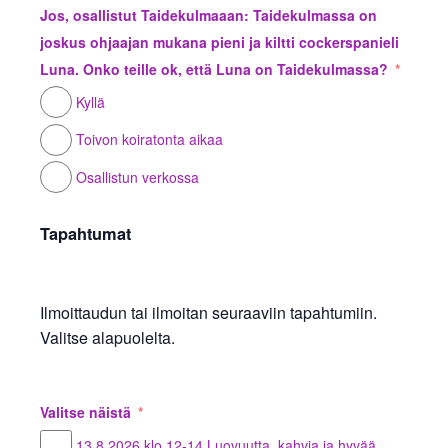
Jos, osallistut Taidekulmaaan: Taidekulmassa on
joskus ohjaajan mukana pieni ja kiltti cockerspanieli
Luna. Onko teille ok, että Luna on Taidekulmassa?
Kyllä
Toivon koiratonta aikaa
Osallistun verkossa
Tapahtumat
Ilmoittaudun tai ilmoitan seuraaviin tapahtumiin.
Valitse alapuolelta.
Valitse näistä
13.8.2026 klo 12-14 Luovuutta, kahvia ja hyvää