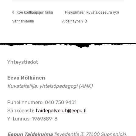
Koe korttipajojen taika
Pieksämäen kuvataideseura ry:n
Vanhamäellä
vuosinäyttely
Yhteystiedot
Eeva Mölkänen
Kuvataiteilija, yhteisöpedagogi (AMK)
Puhelinnumero: 040 750 9401
Sähköposti:
taidepalvelut@eepu.fi
Y-tunnus: 1969389-8
Eepun Taidekulma
Iisvedentie 3, 77600 Suonenjoki
.