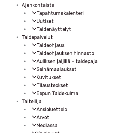
Ajankohtaista
Tapahtumakalenteri
Uutiset
Taidenäyttelyt
Taidepalvelut
Taideohjaus
Taideohjauksen hinnasto
Auliksen jäljillä – taidepaja
Seinämaalaukset
Kuvitukset
Tilausteokset
Eepun Taidekulma
Taiteilija
Ansioluettelo
Arvot
Mediassa