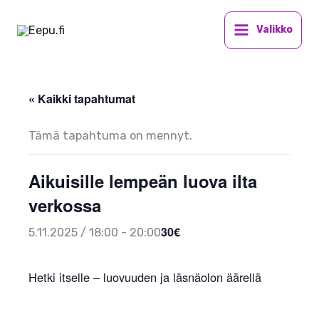
Siirry
sisältöön
Valikko
« Kaikki tapahtumat
Tämä tapahtuma on mennyt.
Aikuisille lempeän luova ilta
verkossa
30€
5.11.2025 / 18:00
-
20:00
Hetki itselle – luovuuden ja läsnäolon äärellä