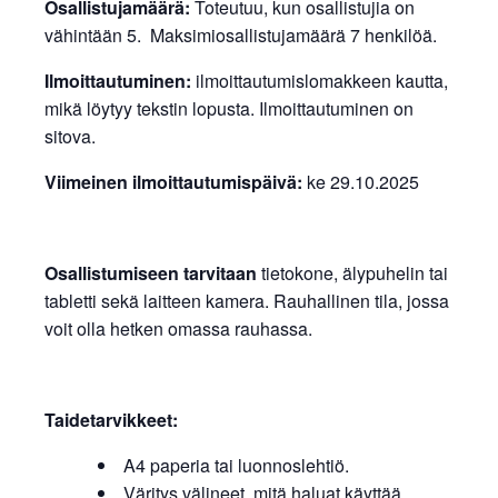
Osallistujamäärä:
Toteutuu, kun osallistujia on
vähintään 5. Maksimiosallistujamäärä 7 henkilöä.
Ilmoittautuminen:
ilmoittautumislomakkeen kautta,
mikä löytyy tekstin lopusta. Ilmoittautuminen on
sitova.
Viimeinen ilmoittautumispäivä:
ke 29.10.2025
Osallistumiseen tarvitaan
tietokone, älypuhelin tai
tabletti sekä laitteen kamera. Rauhallinen tila, jossa
voit olla hetken omassa rauhassa.
Taidetarvikkeet:
A4 paperia tai luonnoslehtiö.
Väritys välineet, mitä haluat käyttää