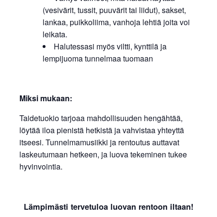
(vesivärit, tussit, puuvärit tai liidut), sakset,
lankaa, puikkoliima, vanhoja lehtiä joita voi
leikata.
Halutessasi myös viltti, kynttilä ja
lempijuoma tunnelmaa tuomaan
Miksi mukaan:
Taidetuokio tarjoaa mahdollisuuden hengähtää,
löytää iloa pienistä hetkistä ja vahvistaa yhteyttä
itseesi. Tunnelmamusiikki ja rentoutus auttavat
laskeutumaan hetkeen, ja luova tekeminen tukee
hyvinvointia.
Lämpimästi tervetuloa luovan rentoon iltaan!