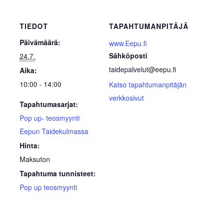
TIEDOT
TAPAHTUMANPITÄJÄ
Päivämäärä:
www.Eepu.fi
Sähköposti
24.7.
taidepalvelut@eepu.fi
Aika:
10:00 - 14:00
Katso tapahtumanpitäjän
verkkosivut
Tapahtumasarjat:
Pop up- teosmyynti
Eepun Taidekulmassa
Hinta:
Maksuton
Tapahtuma tunnisteet:
Pop up teosmyynti