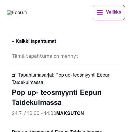
Siirry
sisältöön
Valikko
« Kaikki tapahtumat
Tämä tapahtuma on mennyt.
Tapahtumasarjat:
Pop up- teosmyynti Eepun
Taidekulmassa
Pop up- teosmyynti Eepun
Taidekulmassa
MAKSUTON
24.7. / 10:00
-
14:00
Pop up- teosmyynti Eepun Taidekulmassa