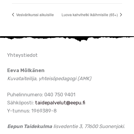
Vesivärikurssi aikuisille
Luova kahvihetki ikäihmisille (65+)
Yhteystiedot
Eeva Mölkänen
Kuvataiteilija, yhteisöpedagogi (AMK)
Puhelinnumero: 040 750 9401
Sähköposti:
taidepalvelut@eepu.fi
Y-tunnus: 1969389-8
Eepun Taidekulma
Iisvedentie 3, 77600 Suonenjoki
.