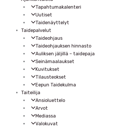
Tapahtumakalenteri
Uutiset
Taidenäyttelyt
Taidepalvelut
Taideohjaus
Taideohjauksen hinnasto
Auliksen jäljillä – taidepaja
Seinämaalaukset
Kuvitukset
Tilausteokset
Eepun Taidekulma
Taiteilija
Ansioluettelo
Arvot
Mediassa
Valokuvat