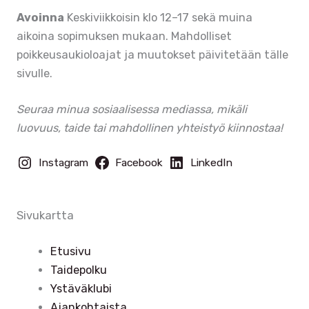
Avoinna
Keskiviikkoisin klo 12–17 sekä muina
aikoina sopimuksen mukaan. Mahdolliset
poikkeusaukioloajat ja muutokset päivitetään tälle
sivulle.
Seuraa minua sosiaalisessa mediassa, mikäli
luovuus, taide tai mahdollinen yhteistyö kiinnostaa!
Instagram
Facebook
LinkedIn
Sivukartta
Etusivu
Taidepolku
Ystäväklubi
Ajankohtaista