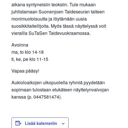
aikana syntyneisiin teoksiin. Tule mukaan
juhlistamaan Suonenjoen Taideseuran taiteen
monimuotoisuutta ja löytämään uusia
suosikkitaiteilijoita. Myös tässä näyttelyssä voit
vierailla SuTaSen Taidevuokraamossa.
Avoinna
ma, to klo 14-18
ti, ke, pe klo 11-15
Vapaa pääsy!
Aukioloaikojen ulkopuolella ryhmiä pyydetään
sopimaan tulostaan etukäteen näyttelynvalvojan
kanssa (p. 0447581474).
Lisää kalenteriin