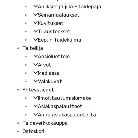
Auliksen jäljillä – taidepaja
Seinämaalaukset
Kuvitukset
Tilausteokset
Eepun Taidekulma
Taiteilija
Ansioluettelo
Arvot
Mediassa
Valokuvat
Yhteystiedot
Ilmoittautumislomake
Asiakaspalautteet
Anna asiakaspalautetta
Taideverkkokauppa
Ostoskori