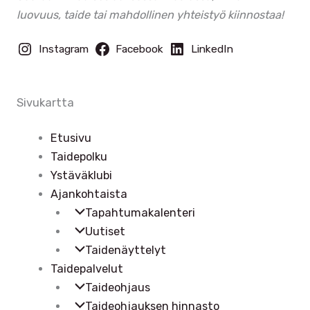
luovuus, taide tai mahdollinen yhteistyö kiinnostaa!
Instagram
Facebook
LinkedIn
Sivukartta
Etusivu
Taidepolku
Ystäväklubi
Ajankohtaista
Tapahtumakalenteri
Uutiset
Taidenäyttelyt
Taidepalvelut
Taideohjaus
Taideohjauksen hinnasto