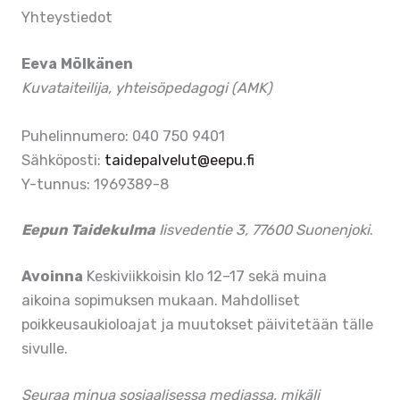
Yhteystiedot
Eeva Mölkänen
Kuvataiteilija, yhteisöpedagogi (AMK)
Puhelinnumero: 040 750 9401
Sähköposti:
taidepalvelut@eepu.fi
Y-tunnus: 1969389-8
Eepun Taidekulma
Iisvedentie 3, 77600 Suonenjoki
.
Avoinna
Keskiviikkoisin klo 12–17 sekä muina
aikoina sopimuksen mukaan. Mahdolliset
poikkeusaukioloajat ja muutokset päivitetään tälle
sivulle.
Seuraa minua sosiaalisessa mediassa, mikäli