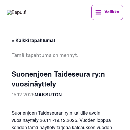
Siirry
sisältöön
Valikko
« Kaikki tapahtumat
Tämä tapahtuma on mennyt.
Suonenjoen Taideseura ry:n
vuosinäyttely
MAKSUTON
15.12.2025
Suonenjoen Taideseuran ry:n kaikille avoin
vuosinäyttely 26.11.-19.12.2025. Vuoden loppua
kohden tämä näyttely tarjoaa katsauksen vuoden