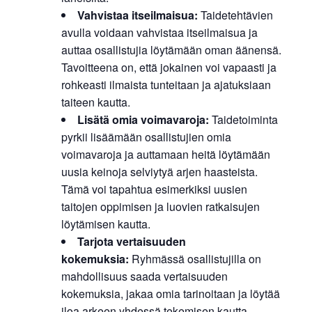
Vahvistaa itseilmaisua:
Taidetehtävien
avulla voidaan vahvistaa itseilmaisua ja
auttaa osallistujia löytämään oman äänensä.
Tavoitteena on, että jokainen voi vapaasti ja
rohkeasti ilmaista tunteitaan ja ajatuksiaan
taiteen kautta.
Lisätä omia voimavaroja:
Taidetoiminta
pyrkii lisäämään osallistujien omia
voimavaroja ja auttamaan heitä löytämään
uusia keinoja selviytyä arjen haasteista.
Tämä voi tapahtua esimerkiksi uusien
taitojen oppimisen ja luovien ratkaisujen
löytämisen kautta.
Tarjota vertaisuuden
kokemuksia:
Ryhmässä osallistujilla on
mahdollisuus saada vertaisuuden
kokemuksia, jakaa omia tarinoitaan ja löytää
iloa arkeen yhdessä tekemisen kautta.