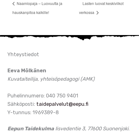
Naamiopaja – Luovuutta ja
Lasten luovat keskiviikot
hauskanpitoa kaikille!
verkossa
Yhteystiedot
Eeva Mölkänen
Kuvataiteilija, yhteisöpedagogi (AMK)
Puhelinnumero: 040 750 9401
Sähköposti:
taidepalvelut@eepu.fi
Y-tunnus: 1969389-8
Eepun Taidekulma
Iisvedentie 3, 77600 Suonenjoki
.