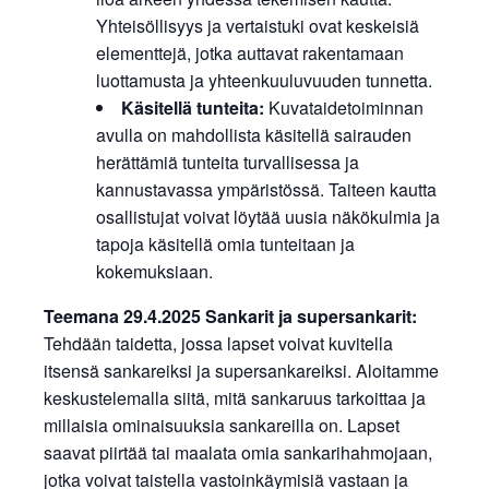
Yhteisöllisyys ja vertaistuki ovat keskeisiä
elementtejä, jotka auttavat rakentamaan
luottamusta ja yhteenkuuluvuuden tunnetta.
Käsitellä tunteita:
Kuvataidetoiminnan
avulla on mahdollista käsitellä sairauden
herättämiä tunteita turvallisessa ja
kannustavassa ympäristössä. Taiteen kautta
osallistujat voivat löytää uusia näkökulmia ja
tapoja käsitellä omia tunteitaan ja
kokemuksiaan.
Teemana 29.4.2025 Sankarit ja supersankarit:
Tehdään taidetta, jossa lapset voivat kuvitella
itsensä sankareiksi ja supersankareiksi. Aloitamme
keskustelemalla siitä, mitä sankaruus tarkoittaa ja
millaisia ominaisuuksia sankareilla on. Lapset
saavat piirtää tai maalata omia sankarihahmojaan,
jotka voivat taistella vastoinkäymisiä vastaan ja