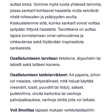
auttaa toisia. Voimme myös luoda yhdessä tarinoita,
joissa sankarit kohtaavat haasteita mutta selviävät
niistä rohkeuden ja ystävyyden avulla.
Keskustelemme siitä, kuinka sankarit voivat voittaa
syöpään liittyviä haasteita. Tavoitteena on auttaa
lapsia tunnistamaan omat vahvuutensa ja
rohkeutensa sekä löytämään inspiraatiota
sankareista.
Osallistumiseen tarvitaan
tietokone, älypuhelin tai
tabletti sekä laitteen kamera.
Osallistumisen taidetarvikkeet:
A4 paperia, johon
voi maalata, väritysvälineet, mitä haluat käyttää
(vesivärit, tussit, puuvärit tai liidut), sakset,
puikkoliima, ohutta kartonkia tai vanhoja
pahvipakkauksia, vanhoja lehtiä joita voi leikata.
Voit ilmoittaa
lapsesi mukaan verkkotaidepiiriin