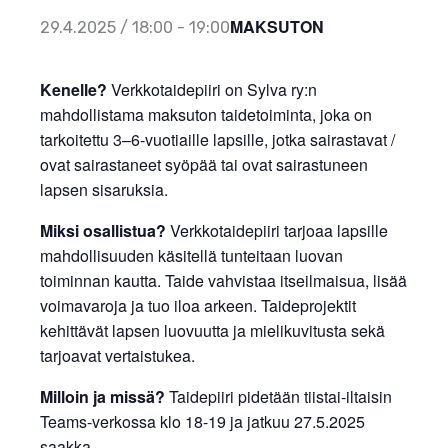
MAKSUTON
29.4.2025 / 18:00
-
19:00
Kenelle?
Verkkotaidepiiri on Sylva ry:n
mahdollistama maksuton taidetoiminta, joka on
tarkoitettu 3–6-vuotiaille lapsille, jotka sairastavat /
ovat sairastaneet syöpää tai ovat sairastuneen
lapsen sisaruksia.
Miksi osallistua?
Verkkotaidepiiri tarjoaa lapsille
mahdollisuuden käsitellä tunteitaan luovan
toiminnan kautta. Taide vahvistaa itseilmaisua, lisää
voimavaroja ja tuo iloa arkeen. Taideprojektit
kehittävät lapsen luovuutta ja mielikuvitusta sekä
tarjoavat vertaistukea.
Milloin ja missä?
Taidepiiri pidetään tiistai-iltaisin
Teams-verkossa klo 18-19 ja jatkuu 27.5.2025
saakka.