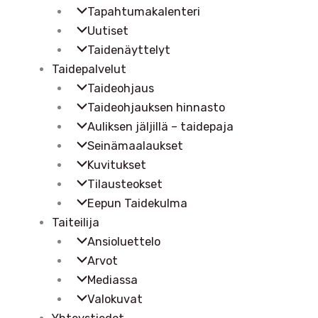
Tapahtumakalenteri
Uutiset
Taidenäyttelyt
Taidepalvelut
Taideohjaus
Taideohjauksen hinnasto
Auliksen jäljillä – taidepaja
Seinämaalaukset
Kuvitukset
Tilausteokset
Eepun Taidekulma
Taiteilija
Ansioluettelo
Arvot
Mediassa
Valokuvat