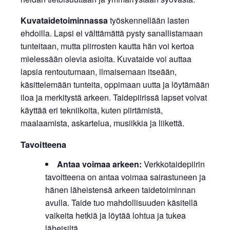
Kuvataidetoiminnassa
työskennellään lasten
ehdoilla. Lapsi ei välttämättä pysty sanallistamaan
tunteitaan, mutta piirrosten kautta hän voi kertoa
mielessään olevia asioita. Kuvataide voi auttaa
lapsia rentoutumaan, ilmaisemaan itseään,
käsittelemään tunteita, oppimaan uutta ja löytämään
iloa ja merkitystä arkeen. Taidepiirissä lapset voivat
käyttää eri tekniikoita, kuten piirtämistä,
maalaamista, askartelua, musiikkia ja liikettä.
Tavoitteena
Antaa voimaa arkeen:
Verkkotaidepiirin
tavoitteena on antaa voimaa sairastuneen ja
hänen läheistensä arkeen taidetoiminnan
avulla. Taide tuo mahdollisuuden käsitellä
vaikeita hetkiä ja löytää lohtua ja tukea
läheisiltä.