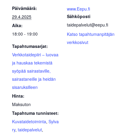
Päivämäärä:
www.Eepu.fi
Sähköposti
29.4.2025
taidepalvelut@eepu.fi
Aika:
18:00 - 19:00
Katso tapahtumanpitäjän
verkkosivut
Tapahtumasarjat:
Verkkotaidepiiri – luovaa
ja hauskaa tekemistä
syöpää sairastaville,
sairastaneille ja heidän
sisaruksilleen
Hinta:
Maksuton
Tapahtuma tunnisteet:
Kuvataidetoiminta
,
Sylva
ry
,
taidepalvelut
,