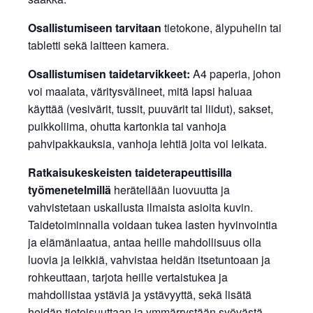
Osallistumiseen tarvitaan
tietokone, älypuhelin tai
tabletti sekä laitteen kamera.
Osallistumisen taidetarvikkeet:
A4 paperia, johon
voi maalata, väritysvälineet, mitä lapsi haluaa
käyttää (vesivärit, tussit, puuvärit tai liidut), sakset,
puikkoliima, ohutta kartonkia tai vanhoja
pahvipakkauksia, vanhoja lehtiä joita voi leikata.
Ratkaisukeskeisten taideterapeuttisilla
työmenetelmillä
herätellään luovuutta ja
vahvistetaan uskallusta ilmaista asioita kuvin.
Taidetoiminnalla voidaan tukea lasten hyvinvointia
ja elämänlaatua, antaa heille mahdollisuus olla
luovia ja leikkiä, vahvistaa heidän itsetuntoaan ja
rohkeuttaan, tarjota heille vertaistukea ja
mahdollistaa ystäviä ja ystävyyttä, sekä lisätä
heidän tietoisuuttaan ja ymmärrystään syövästä.