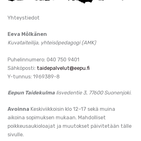
Yhteystiedot
Eeva Mölkänen
Kuvataiteilija, yhteisöpedagogi (AMK)
Puhelinnumero: 040 750 9401
Sähköposti:
taidepalvelut@eepu.fi
Y-tunnus: 1969389-8
Eepun Taidekulma
Iisvedentie 3, 77600 Suonenjoki
.
Avoinna
Keskiviikkoisin klo 12–17 sekä muina
aikoina sopimuksen mukaan. Mahdolliset
poikkeusaukioloajat ja muutokset päivitetään tälle
sivulle.