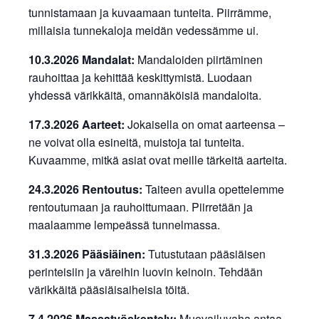
tunnistamaan ja kuvaamaan tunteita. Piirrämme,
millaisia tunnekaloja meidän vedessämme ui.
10.3.2026 Mandalat:
Mandaloiden piirtäminen
rauhoittaa ja kehittää keskittymistä. Luodaan
yhdessä värikkäitä, omannäköisiä mandaloita.
17.3.2026 Aarteet:
Jokaisella on omat aarteensa –
ne voivat olla esineitä, muistoja tai tunteita.
Kuvaamme, mitkä asiat ovat meille tärkeitä aarteita.
24.3.2026 Rentoutus:
Taiteen avulla opettelemme
rentoutumaan ja rauhoittumaan. Piirretään ja
maalaamme lempeässä tunnelmassa.
31.3.2026 Pääsiäinen:
Tutustutaan pääsiäisen
perinteisiin ja väreihin luovin keinoin. Tehdään
värikkäitä pääsiäisaiheisia töitä.
7.4.2026 Massatyöskentely:
Muovailuvaha antaa