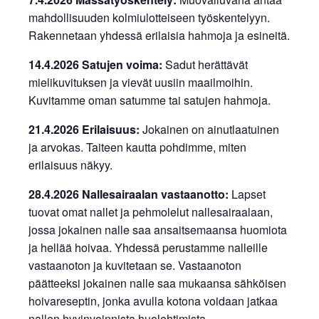
mahdollisuuden kolmiulotteiseen työskentelyyn.
Rakennetaan yhdessä erilaisia hahmoja ja esineitä.
14.4.2026 Satujen voima:
Sadut herättävät
mielikuvituksen ja vievät uusiin maailmoihin.
Kuvitamme oman satumme tai satujen hahmoja.
21.4.2026 Erilaisuus:
Jokainen on ainutlaatuinen
ja arvokas. Taiteen kautta pohdimme, miten
erilaisuus näkyy.
28.4.2026 Nallesairaalan vastaanotto:
Lapset
tuovat omat nallet ja pehmolelut nallesairaalaan,
jossa jokainen nalle saa ansaitsemaansa huomiota
ja hellää hoivaa. Yhdessä perustamme nalleille
vastaanoton ja kuvitetaan se. Vastaanoton
päätteeksi jokainen nalle saa mukaansa sähköisen
hoivareseptin, jonka avulla kotona voidaan jatkaa
nallen hyvinvoinnista huolehtimista.