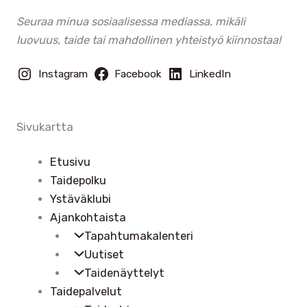
Seuraa minua sosiaalisessa mediassa, mikäli
luovuus, taide tai mahdollinen yhteistyö kiinnostaa!
Instagram
Facebook
LinkedIn
Sivukartta
Etusivu
Taidepolku
Ystäväklubi
Ajankohtaista
Tapahtumakalenteri
Uutiset
Taidenäyttelyt
Taidepalvelut