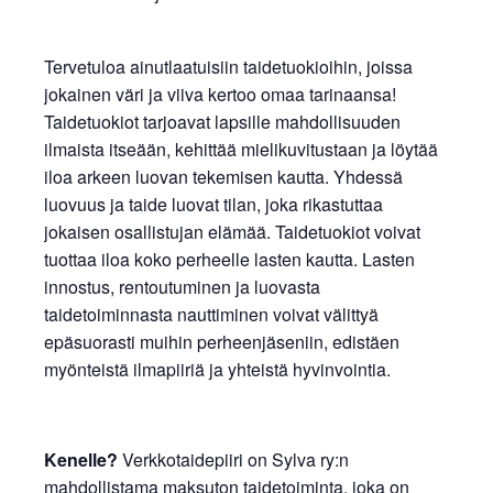
Tervetuloa ainutlaatuisiin taidetuokioihin, joissa
jokainen väri ja viiva kertoo omaa tarinaansa!
Taidetuokiot tarjoavat lapsille mahdollisuuden
ilmaista itseään, kehittää mielikuvitustaan ja löytää
iloa arkeen luovan tekemisen kautta. Yhdessä
luovuus ja taide luovat tilan, joka rikastuttaa
jokaisen osallistujan elämää. Taidetuokiot voivat
tuottaa iloa koko perheelle lasten kautta. Lasten
innostus, rentoutuminen ja luovasta
taidetoiminnasta nauttiminen voivat välittyä
epäsuorasti muihin perheenjäseniin, edistäen
myönteistä ilmapiiriä ja yhteistä hyvinvointia.
Kenelle?
Verkkotaidepiiri on Sylva ry:n
mahdollistama maksuton taidetoiminta, joka on