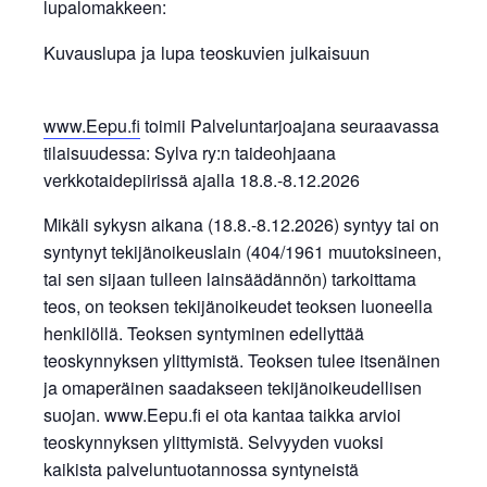
lupalomakkeen:
Kuvauslupa ja lupa teoskuvien julkaisuun
www.Eepu.fi
toimii Palveluntarjoajana seuraavassa
tilaisuudessa: Sylva ry:n taideohjaana
verkkotaidepiirissä ajalla 18.8.-8.12.2026
Mikäli sykysn aikana (18.8.-8.12.2026) syntyy tai on
syntynyt tekijänoikeuslain (404/1961 muutoksineen,
tai sen sijaan tulleen lainsäädännön) tarkoittama
teos, on teoksen tekijänoikeudet teoksen luoneella
henkilöllä. Teoksen syntyminen edellyttää
teoskynnyksen ylittymistä. Teoksen tulee itsenäinen
ja omaperäinen saadakseen tekijänoikeudellisen
suojan. www.Eepu.fi ei ota kantaa taikka arvioi
teoskynnyksen ylittymistä. Selvyyden vuoksi
kaikista palveluntuotannossa syntyneistä