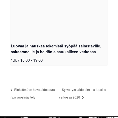
Luovaa ja hauskaa tekemistä syöpää sairastaville,
sairastaneille ja heidän sisaruksilleen verkossa
1.9. / 18:00
-
19:00
Pieksämäen kuvataideseura
Sylva ry:n taidetoiminta lapsille
ry:n vuosinäyttely
verkossa 2026