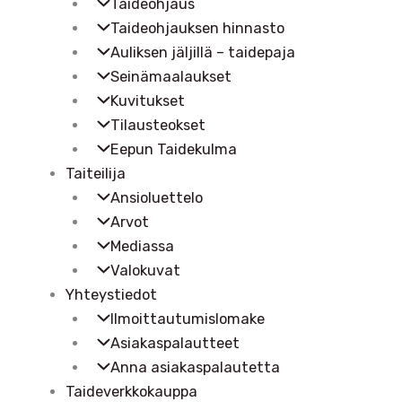
Taideohjaus
Taideohjauksen hinnasto
Auliksen jäljillä – taidepaja
Seinämaalaukset
Kuvitukset
Tilausteokset
Eepun Taidekulma
Taiteilija
Ansioluettelo
Arvot
Mediassa
Valokuvat
Yhteystiedot
Ilmoittautumislomake
Asiakaspalautteet
Anna asiakaspalautetta
Taideverkkokauppa