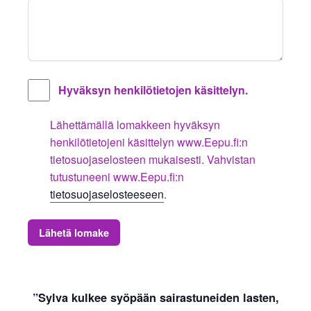
Hyväksyn henkilötietojen käsittelyn.
Lähettämällä lomakkeen hyväksyn
henkilötietojeni käsittelyn www.Eepu.fi:n
tietosuojaselosteen mukaisesti. Vahvistan
tutustuneeni www.Eepu.fi:n
tietosuojaselosteeseen
.
Lähetä lomake
”Sylva kulkee syöpään sairastuneiden lasten,