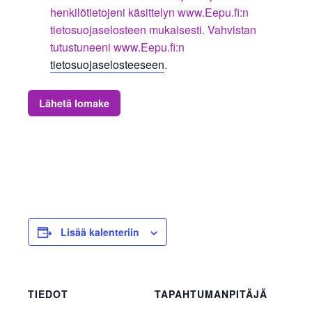
henkilötietojeni käsittelyn www.Eepu.fi:n
tietosuojaselosteen mukaisesti. Vahvistan
tutustuneeni www.Eepu.fi:n
tietosuojaselosteeseen
.
Lähetä lomake
Lisää kalenteriin
TIEDOT
TAPAHTUMANPITÄJÄ