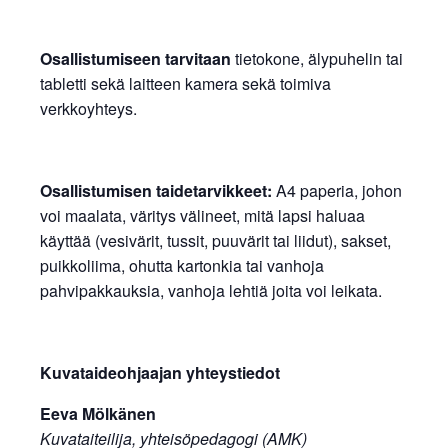
Osallistumiseen tarvitaan
tietokone, älypuhelin tai
tabletti sekä laitteen kamera sekä toimiva
verkkoyhteys.
Osallistumisen taidetarvikkeet:
A4 paperia, johon
voi maalata, väritys välineet, mitä lapsi haluaa
käyttää (vesivärit, tussit, puuvärit tai liidut), sakset,
puikkoliima, ohutta kartonkia tai vanhoja
pahvipakkauksia, vanhoja lehtiä joita voi leikata.
Kuvataideohjaajan yhteystiedot
Eeva Mölkänen
Kuvataiteilija, yhteisöpedagogi (AMK)