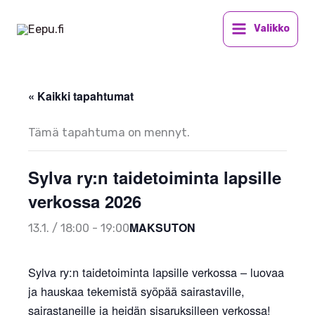
Siirry
sisältöön
Valikko
« Kaikki tapahtumat
Tämä tapahtuma on mennyt.
Sylva ry:n taidetoiminta lapsille
verkossa 2026
MAKSUTON
13.1. / 18:00
-
19:00
Sylva ry:n taidetoiminta lapsille verkossa – luovaa
ja hauskaa tekemistä syöpää sairastaville,
sairastaneille ja heidän sisaruksilleen verkossa!