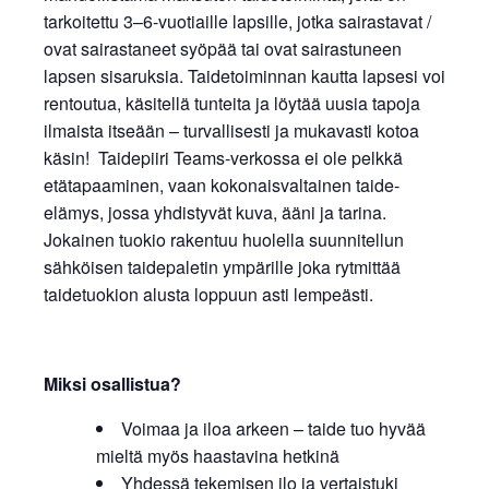
tarkoitettu 3–6-vuotiaille lapsille, jotka sairastavat /
ovat sairastaneet syöpää tai ovat sairastuneen
lapsen sisaruksia. Taidetoiminnan kautta lapsesi voi
rentoutua, käsitellä tunteita ja löytää uusia tapoja
ilmaista itseään – turvallisesti ja mukavasti kotoa
käsin! Taidepiiri Teams-verkossa ei ole pelkkä
etätapaaminen, vaan kokonaisvaltainen taide-
elämys, jossa yhdistyvät kuva, ääni ja tarina.
Jokainen tuokio rakentuu huolella suunnitellun
sähköisen taidepaletin ympärille joka rytmittää
taidetuokion alusta loppuun asti lempeästi.
Miksi osallistua?
Voimaa ja iloa arkeen – taide tuo hyvää
mieltä myös haastavina hetkinä
Yhdessä tekemisen ilo ja vertaistuki