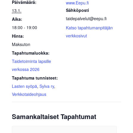
Päivämäärä:
www.Eepu.fi
Sähköposti
13.1.
taidepalvelut@eepu.fi
Aika:
18:00 - 19:00
Katso tapahtumanpitäjän
verkkosivut
Hinta:
Maksuton
Tapahtumaluokka:
Taidetoiminta lapsille
verkossa 2026
Tapahtuma tunnisteet:
Lasten syöpä
,
Sylva ry
,
Verkkotaideohjaus
Samankaltaiset Tapahtumat