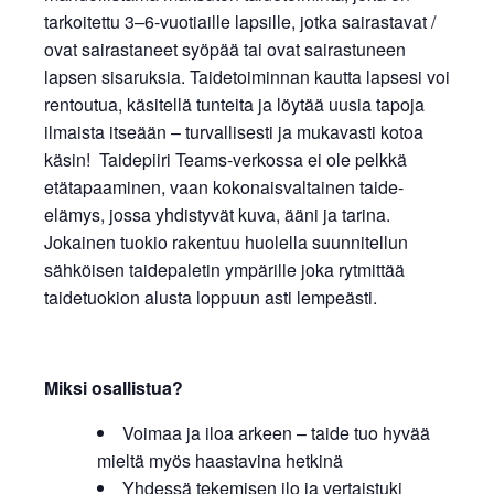
tarkoitettu 3–6-vuotiaille lapsille, jotka sairastavat /
ovat sairastaneet syöpää tai ovat sairastuneen
lapsen sisaruksia. Taidetoiminnan kautta lapsesi voi
rentoutua, käsitellä tunteita ja löytää uusia tapoja
ilmaista itseään – turvallisesti ja mukavasti kotoa
käsin! Taidepiiri Teams-verkossa ei ole pelkkä
etätapaaminen, vaan kokonaisvaltainen taide-
elämys, jossa yhdistyvät kuva, ääni ja tarina.
Jokainen tuokio rakentuu huolella suunnitellun
sähköisen taidepaletin ympärille joka rytmittää
taidetuokion alusta loppuun asti lempeästi.
Miksi osallistua?
Voimaa ja iloa arkeen – taide tuo hyvää
mieltä myös haastavina hetkinä
Yhdessä tekemisen ilo ja vertaistuki