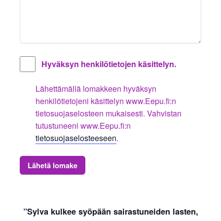
Hyväksyn henkilötietojen käsittelyn.
Lähettämällä lomakkeen hyväksyn
henkilötietojeni käsittelyn www.Eepu.fi:n
tietosuojaselosteen mukaisesti. Vahvistan
tutustuneeni www.Eepu.fi:n
tietosuojaselosteeseen
.
Lähetä lomake
”Sylva kulkee syöpään sairastuneiden lasten,