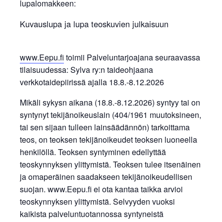
lupalomakkeen:
Kuvauslupa ja lupa teoskuvien julkaisuun
www.Eepu.fi
toimii Palveluntarjoajana seuraavassa
tilaisuudessa: Sylva ry:n taideohjaana
verkkotaidepiirissä ajalla 18.8.-8.12.2026
Mikäli sykysn aikana (18.8.-8.12.2026) syntyy tai on
syntynyt tekijänoikeuslain (404/1961 muutoksineen,
tai sen sijaan tulleen lainsäädännön) tarkoittama
teos, on teoksen tekijänoikeudet teoksen luoneella
henkilöllä. Teoksen syntyminen edellyttää
teoskynnyksen ylittymistä. Teoksen tulee itsenäinen
ja omaperäinen saadakseen tekijänoikeudellisen
suojan. www.Eepu.fi ei ota kantaa taikka arvioi
teoskynnyksen ylittymistä. Selvyyden vuoksi
kaikista palveluntuotannossa syntyneistä