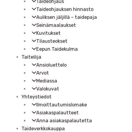
Taideohjaus
Taideohjauksen hinnasto
Auliksen jäljillä – taidepaja
Seinämaalaukset
Kuvitukset
Tilausteokset
Eepun Taidekulma
Taiteilija
Ansioluettelo
Arvot
Mediassa
Valokuvat
Yhteystiedot
Ilmoittautumislomake
Asiakaspalautteet
Anna asiakaspalautetta
Taideverkkokauppa