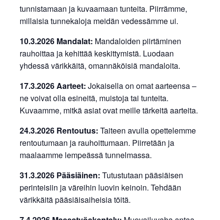
tunnistamaan ja kuvaamaan tunteita. Piirrämme,
millaisia tunnekaloja meidän vedessämme ui.
10.3.2026 Mandalat:
Mandaloiden piirtäminen
rauhoittaa ja kehittää keskittymistä. Luodaan
yhdessä värikkäitä, omannäköisiä mandaloita.
17.3.2026 Aarteet:
Jokaisella on omat aarteensa –
ne voivat olla esineitä, muistoja tai tunteita.
Kuvaamme, mitkä asiat ovat meille tärkeitä aarteita.
24.3.2026 Rentoutus:
Taiteen avulla opettelemme
rentoutumaan ja rauhoittumaan. Piirretään ja
maalaamme lempeässä tunnelmassa.
31.3.2026 Pääsiäinen:
Tutustutaan pääsiäisen
perinteisiin ja väreihin luovin keinoin. Tehdään
värikkäitä pääsiäisaiheisia töitä.
7.4.2026 Massatyöskentely:
Muovailuvaha antaa