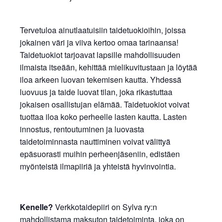
Tervetuloa ainutlaatuisiin taidetuokioihin, joissa
jokainen väri ja viiva kertoo omaa tarinaansa!
Taidetuokiot tarjoavat lapsille mahdollisuuden
ilmaista itseään, kehittää mielikuvitustaan ja löytää
iloa arkeen luovan tekemisen kautta. Yhdessä
luovuus ja taide luovat tilan, joka rikastuttaa
jokaisen osallistujan elämää. Taidetuokiot voivat
tuottaa iloa koko perheelle lasten kautta. Lasten
innostus, rentoutuminen ja luovasta
taidetoiminnasta nauttiminen voivat välittyä
epäsuorasti muihin perheenjäseniin, edistäen
myönteistä ilmapiiriä ja yhteistä hyvinvointia.
Kenelle?
Verkkotaidepiiri on Sylva ry:n
mahdollistama maksuton taidetoiminta, joka on