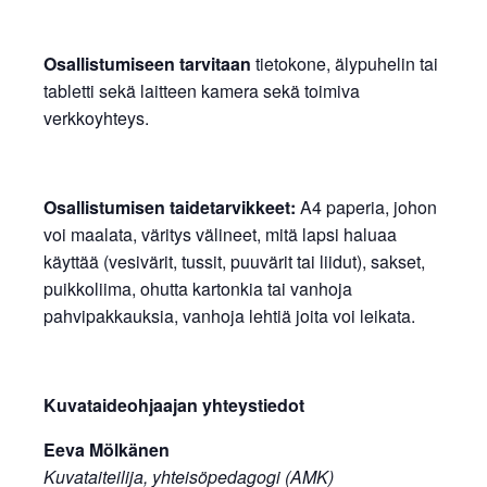
Osallistumiseen tarvitaan
tietokone, älypuhelin tai
tabletti sekä laitteen kamera sekä toimiva
verkkoyhteys.
Osallistumisen taidetarvikkeet:
A4 paperia, johon
voi maalata, väritys välineet, mitä lapsi haluaa
käyttää (vesivärit, tussit, puuvärit tai liidut), sakset,
puikkoliima, ohutta kartonkia tai vanhoja
pahvipakkauksia, vanhoja lehtiä joita voi leikata.
Kuvataideohjaajan yhteystiedot
Eeva Mölkänen
Kuvataiteilija, yhteisöpedagogi (AMK)