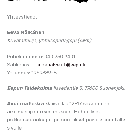
Yhteystiedot
Eeva Mölkänen
Kuvataiteilija, yhteisöpedagogi (AMK)
Puhelinnumero: 040 750 9401
Sähköposti:
taidepalvelut@eepu.fi
Y-tunnus: 1969389-8
Eepun Taidekulma
Iisvedentie 3, 77600 Suonenjoki
.
Avoinna
Keskiviikkoisin klo 12–17 sekä muina
aikoina sopimuksen mukaan. Mahdolliset
poikkeusaukioloajat ja muutokset päivitetään tälle
sivulle.