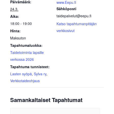
Päivämäärä:
www.Eepu.fi
Sähköposti
24.3.
taidepalvelut@eepu.fi
Aika:
18:00 - 19:00
Katso tapahtumanpitäjän
verkkosivut
Hinta:
Maksuton
Tapahtumaluokka:
Taidetoiminta lapsille
verkossa 2026
Tapahtuma tunnisteet:
Lasten syöpä
,
Sylva ry
,
Verkkotaideohjaus
Samankaltaiset Tapahtumat