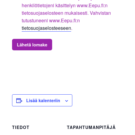
henkilötietojeni käsittelyn www.Eepu.fi:n
tietosuojaselosteen mukaisesti. Vahvistan
tutustuneeni www.Eepu.fi:n
tietosuojaselosteeseen
.
Lähetä lomake
Lisää kalenteriin
TIEDOT
TAPAHTUMANPITÄJÄ