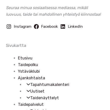
Seuraa minua sosiaalisessa mediassa, mikäli
luovuus, taide tai mahdollinen yhteistyö kiinnostaa!
Instagram
Facebook
LinkedIn
Sivukartta
Etusivu
Taidepolku
Ystäväklubi
Ajankohtaista
Tapahtumakalenteri
Uutiset
Taidenäyttelyt
Taidepalvelut