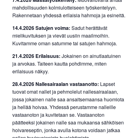
mahdollisuuden kolmiulotteiseen työskentelyyn.
Rakennetaan yhdessä erilaisia hahmoja ja esineitä.
14.4.2026 Satujen voima:
Sadut herättävät
mielikuvituksen ja vievät uusiin maailmoihin.
Kuvitamme oman satumme tai satujen hahmoja.
21.4.2026 Erilaisuus:
Jokainen on ainutlaatuinen
ja arvokas. Taiteen kautta pohdimme, miten
erilaisuus näkyy.
28.4.2026 Nallesairaalan vastaanotto:
Lapset
tuovat omat nallet ja pehmolelut nallesairaalaan,
jossa jokainen nalle saa ansaitsemaansa huomiota
ja hellää hoivaa. Yhdessä perustamme nalleille
vastaanoton ja kuvitetaan se. Vastaanoton
päätteeksi jokainen nalle saa mukaansa sähköisen
hoivareseptin, jonka avulla kotona voidaan jatkaa
nallen hyvinvoinnista huolehtimista.