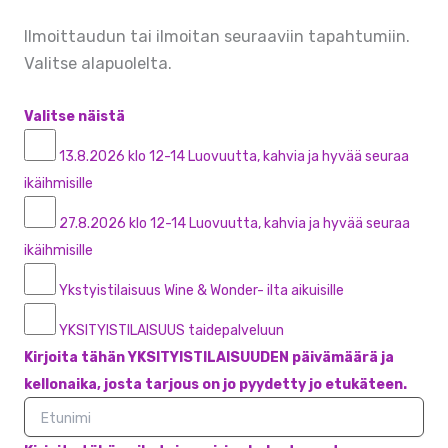
Ilmoittaudun tai ilmoitan seuraaviin tapahtumiin.
Valitse alapuolelta.
Valitse näistä
13.8.2026 klo 12-14 Luovuutta, kahvia ja hyvää seuraa
ikäihmisille
27.8.2026 klo 12-14 Luovuutta, kahvia ja hyvää seuraa
ikäihmisille
Ykstyistilaisuus Wine & Wonder- ilta aikuisille
YKSITYISTILAISUUS taidepalveluun
Kirjoita tähän YKSITYISTILAISUUDEN päivämäärä ja
kellonaika, josta tarjous on jo pyydetty jo etukäteen.