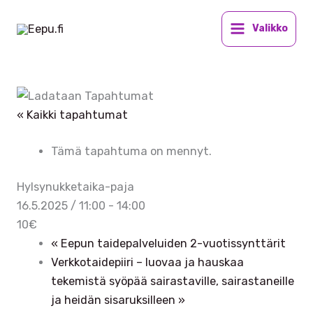
Siirry
sisältöön
Valikko
« Kaikki tapahtumat
Tämä tapahtuma on mennyt.
Hylsynukketaika-paja
16.5.2025 / 11:00
-
14:00
10€
«
Eepun taidepalveluiden 2-vuotissynttärit
Verkkotaidepiiri – luovaa ja hauskaa
tekemistä syöpää sairastaville, sairastaneille
ja heidän sisaruksilleen
»