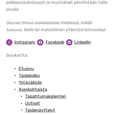
poikkeusaukioloajat ja muutokset päivitetään tälle
sivulle.
Seuraa minua sosiaalisessa mediassa, mikäli
luovuus, taide tai mahdollinen yhteistyö kiinnostaa!
Instagram
Facebook
LinkedIn
Sivukartta
Etusivu
Taidepolku
Ystäväklubi
Ajankohtaista
Tapahtumakalenteri
Uutiset
Taidenäyttelyt