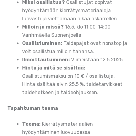
Miksi osallistua?
Osallistujat oppivat
hyödyntämään kierrätysmateriaaleja
luovasti ja viettämään aikaa askarrellen.
Milloin ja missä?
16.5. klo 11:00–14:00
Vanhmäellä Suonenjoella
Osallistuminen:
Taidepajat ovat nonstop ja
voit osallistua milloin tahansa.
Ilmoittautuminen:
Viimeistään 12.5.2025
Hinta ja mitä se sisältää:
Osallistumismaksu on 10 € / osallistuja.
Hinta sisältää alv:n 25,5 %, taidetarvikkeet
taidehetkeen ja taideohjauksen.
Tapahtuman teema
Teema:
Kierrätysmateriaalien
hyödyntäminen luovuudessa