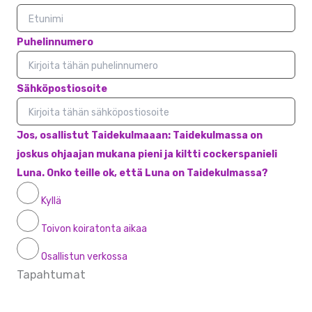
Puhelinnumero
Sähköpostiosoite
Jos, osallistut Taidekulmaaan: Taidekulmassa on
joskus ohjaajan mukana pieni ja kiltti cockerspanieli
Luna. Onko teille ok, että Luna on Taidekulmassa?
Kyllä
Toivon koiratonta aikaa
Osallistun verkossa
Tapahtumat