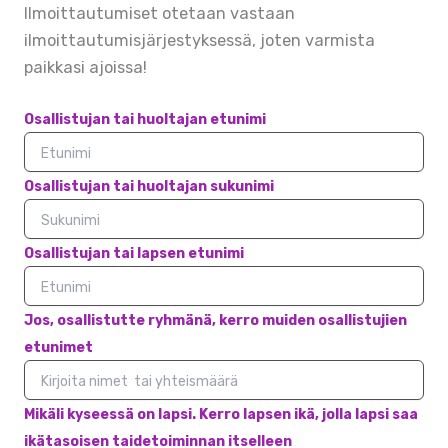
Ilmoittautumiset otetaan vastaan
ilmoittautumisjärjestyksessä, joten varmista
paikkasi ajoissa!
Osallistujan tai huoltajan etunimi
Osallistujan tai huoltajan sukunimi
Osallistujan tai lapsen etunimi
Jos, osallistutte ryhmänä, kerro muiden osallistujien
etunimet
Mikäli kyseessä on lapsi. Kerro lapsen ikä, jolla lapsi saa
ikätasoisen taidetoiminnan itselleen