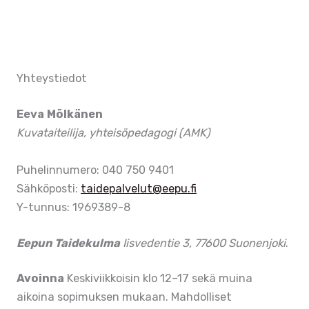
Yhteystiedot
Eeva Mölkänen
Kuvataiteilija, yhteisöpedagogi (AMK)
Puhelinnumero: 040 750 9401
Sähköposti:
taidepalvelut@eepu.fi
Y-tunnus: 1969389-8
Eepun Taidekulma
Iisvedentie 3, 77600 Suonenjoki
.
Avoinna
Keskiviikkoisin klo 12–17 sekä muina
aikoina sopimuksen mukaan. Mahdolliset