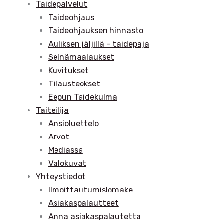
Taidepalvelut
Taideohjaus
Taideohjauksen hinnasto
Auliksen jäljillä – taidepaja
Seinämaalaukset
Kuvitukset
Tilausteokset
Eepun Taidekulma
Taiteilija
Ansioluettelo
Arvot
Mediassa
Valokuvat
Yhteystiedot
Ilmoittautumislomake
Asiakaspalautteet
Anna asiakaspalautetta