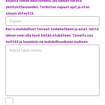
Kirjoita tähän aikatoiveesi, jos haluat varata
yksityistilaisuuden. Tarkistan vapaat ajat ja otan
sinuun yhteyttä.
Kerro mahdolliset toiveet taidehetkeen ja asiat, mistä
minun voisi olla hyvä tietää etukäteen. Toiveita saa
esittää ja huomioin ne mahdollisuuksien mukaan.