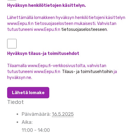
Hyväksyn henkilötietojen käsittelyn.
Lähettämällä lomakkeen hyväksyn henkilötietojeni käsittelyn
www.Eepu.fi:n tietosuojaselosteen mukaisesti. Vahvistan
tutustuneeni www.Eepu.fi:n
tietosuojaselosteeseen
.
Hyväksyn tilaus-ja toimitusehdot
Tilaamalla www.Eepu.fi-verkkosivustolta, vahvistan
tutustuneeni www.Eepu.fi:n
Tilaus- ja toimitusehtoihin
ja
hyväksyn ne.
Lähetä lomake
Tiedot
Päivämäärä:
16.5.2025
Aika:
11:00 - 14:00