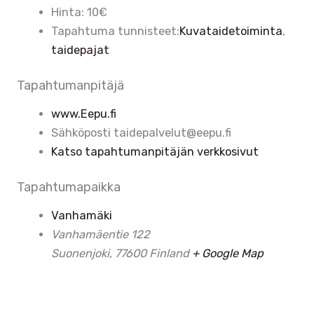
Hinta:
10€
Tapahtuma tunnisteet:
Kuvataidetoiminta
,
taidepajat
Tapahtumanpitäjä
www.Eepu.fi
Sähköposti
taidepalvelut@eepu.fi
Katso tapahtumanpitäjän verkkosivut
Tapahtumapaikka
Vanhamäki
Vanhamäentie 122
Suonenjoki
,
77600
Finland
+ Google Map