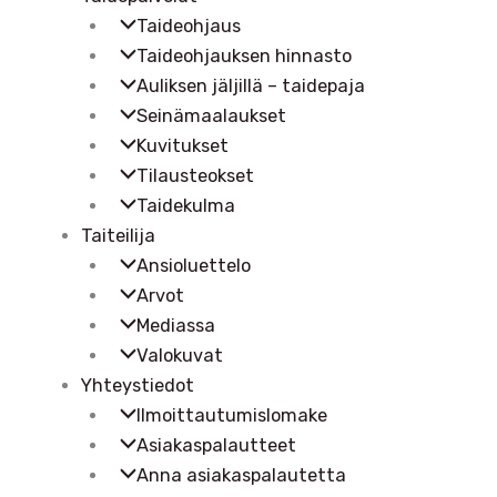
Taideohjaus
Taideohjauksen hinnasto
Auliksen jäljillä – taidepaja
Seinämaalaukset
Kuvitukset
Tilausteokset
Taidekulma
Taiteilija
Ansioluettelo
Arvot
Mediassa
Valokuvat
Yhteystiedot
Ilmoittautumislomake
Asiakaspalautteet
Anna asiakaspalautetta