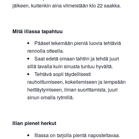
jälkeen, kuitenkin aina viimeistään klo 22 saakka.
Mitä illassa tapahtuu
Pääset tekemään pieniä luovia tehtäviä
rennolla otteella.
Saat edetä omaan tahtiin ja tehdä juuri
sillä tavalla kuin sinusta tuntuu hyvältä.
Tehtävä sopii täydellisesti
rauhoittumiseen, kokeilemiseen ja lempeään
heittäytymiseen, ilman suorittamista, juuri
sinun omalla rytmillä.
Illan pienet herkut
Illassa on tarjolla pientä naposteltavaa.