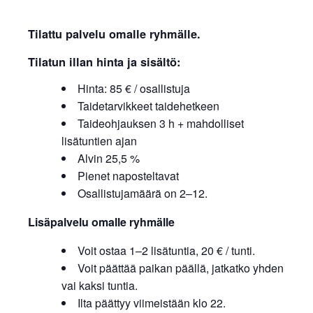
Tilattu palvelu omalle ryhmälle.
Tilatun illan hinta ja sisältö:
Hinta: 85 € / osallistuja
Taidetarvikkeet taidehetkeen
Taideohjauksen 3 h + mahdolliset
lisätuntien ajan
Alvin 25,5 %
Pienet naposteltavat
Osallistujamäärä on 2–12.
Lisäpalvelu omalle ryhmälle
Voit ostaa 1–2 lisätuntia, 20 € / tunti.
Voit päättää paikan päällä, jatkatko yhden
vai kaksi tuntia.
Ilta päättyy viimeistään klo 22.