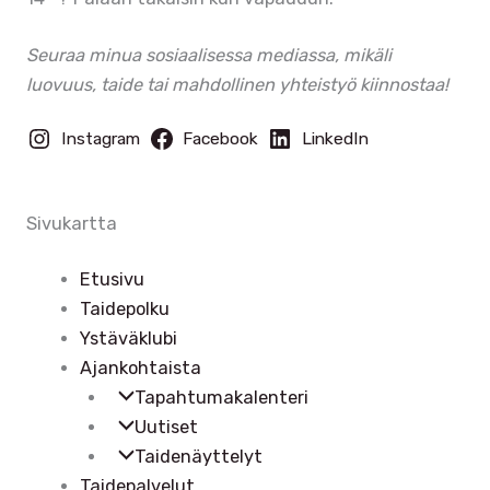
Seuraa minua sosiaalisessa mediassa, mikäli
luovuus, taide tai mahdollinen yhteistyö kiinnostaa!
Instagram
Facebook
LinkedIn
Sivukartta
Etusivu
Taidepolku
Ystäväklubi
Ajankohtaista
Tapahtumakalenteri
Uutiset
Taidenäyttelyt
Taidepalvelut