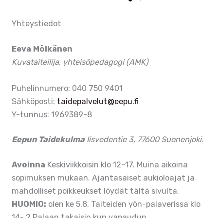
Yhteystiedot
Eeva Mölkänen
Kuvataiteilija, yhteisöpedagogi (AMK)
Puhelinnumero: 040 750 9401
Sähköposti:
taidepalvelut@eepu.fi
Y-tunnus: 1969389-8
Eepun Taidekulma
Iisvedentie 3, 77600 Suonenjoki
.
Avoinna
Keskiviikkoisin klo 12–17. Muina aikoina
sopimuksen mukaan. Ajantasaiset aukioloajat ja
mahdolliset poikkeukset löydät tältä sivulta.
HUOMIO:
olen ke 5.8. Taiteiden yön-palaverissa klo
14- ? Palaan takaisin kun vapaudun.