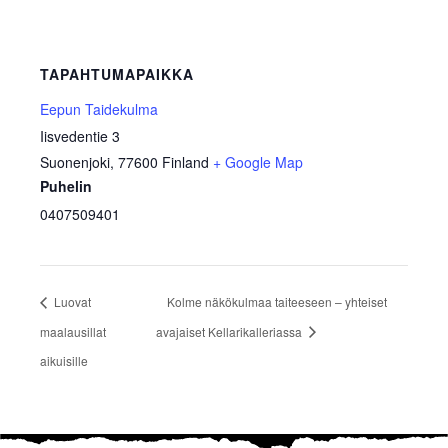
TAPAHTUMAPAIKKA
Eepun Taidekulma
Iisvedentie 3
Suonenjoki
,
77600
Finland
+ Google Map
Puhelin
0407509401
Luovat
Kolme näkökulmaa taiteeseen – yhteiset
maalausillat
avajaiset Kellarikalleriassa
aikuisille