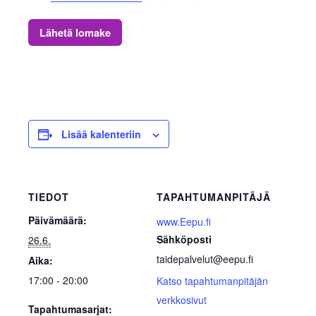
Lähetä lomake
Lisää kalenteriin
TIEDOT
TAPAHTUMANPITÄJÄ
Päivämäärä:
www.Eepu.fi
Sähköposti
26.6.
taidepalvelut@eepu.fi
Aika:
17:00 - 20:00
Katso tapahtumanpitäjän
verkkosivut
Tapahtumasarjat: