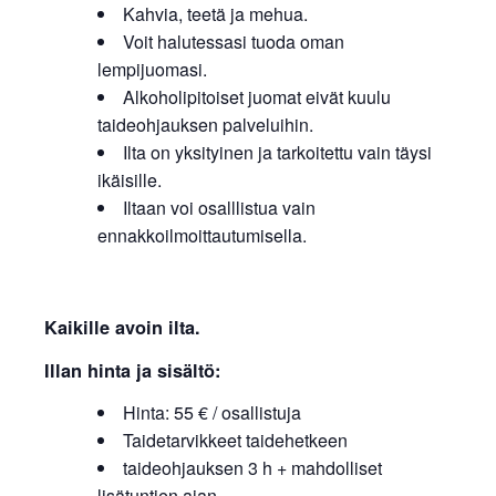
Kahvia, teetä ja mehua.
Voit halutessasi tuoda oman
lempijuomasi.
Alkoholipitoiset juomat eivät kuulu
taideohjauksen palveluihin.
Ilta on yksityinen ja tarkoitettu vain täysi
ikäisille.
Iltaan voi osalllistua vain
ennakkoilmoittautumisella.
Kaikille avoin ilta.
Illan hinta ja sisältö:
Hinta: 55 € / osallistuja
Taidetarvikkeet taidehetkeen
taideohjauksen 3 h + mahdolliset
lisätuntien ajan