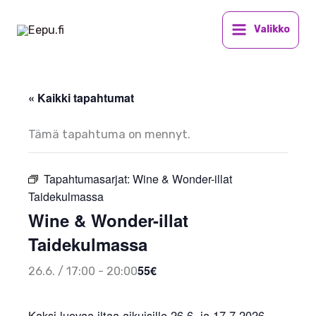
Siirry
sisältöön
Valikko
« Kaikki tapahtumat
Tämä tapahtuma on mennyt.
Tapahtumasarjat:
Wine & Wonder-illat
Taidekulmassa
Wine & Wonder-illat
Taidekulmassa
55€
26.6. / 17:00
-
20:00
Kaksi luovaa iltaa aikuisille 26.6. ja 17.7.2026