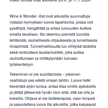
Wine & Wonder -illat ovat aikuisille suunnattuja
matalan kynnyksen luovia tapahtumia, joissa voit
pysähtyä, hengähtää ja antaa luovuuden kulkea
omalla tavallaan. Ilta rakentuu pienistä luovista
tehtävistä, rauhallisesta ohjauksesta ja turvallisesta
ilmapiiristä. Tunnelmallisuutta luo viihtyisä taidetila
sekä rentouttava taustamusiikki, joka auttaa
rauhoittumaan ja virittäytymään luovaan
työskentelyyn.
Tekeminen ei ole suorittamista – jokainen
osallistuja saa edetä omaan tahtiin. Luova hetki
keventää arjen tuntua, antaa tilaa omille ajatuksille
ja jättää jälkeensä hyvän olon siitä, että sai olla ja
kokeilla. Ohjaus ei ole taideterapiaa, vaan lempeä
ja saavutettava luova ilta aikuisille, jotka kaipaavat