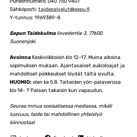
Puhelinnumero: 040 750 9401
Sähköposti:
taidepalvelut@eepu.fi
Y-tunnus: 1969389-8
Eepun Taidekulma
Iisvedentie 3, 77600
Suonenjoki
.
Avoinna
Keskiviikkoisin klo 12–17. Muina aikoina
sopimuksen mukaan. Ajantasaiset aukioloajat ja
mahdolliset poikkeukset löydät tältä sivulta.
HUOMIO:
olen ke 5.8. Taiteiden yön-palaverissa
klo 14- ? Palaan takaisin kun vapaudun.
Seuraa minua sosiaalisessa mediassa, mikäli
luovuus, taide tai mahdollinen yhteistyö
kiinnostaa!