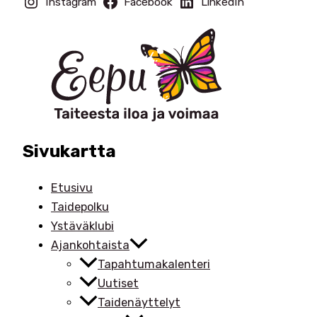
Instagram
Facebook
LinkedIn
Sivukartta
Etusivu
Taidepolku
Ystäväklubi
Ajankohtaista
Tapahtumakalenteri
Uutiset
Taidenäyttelyt