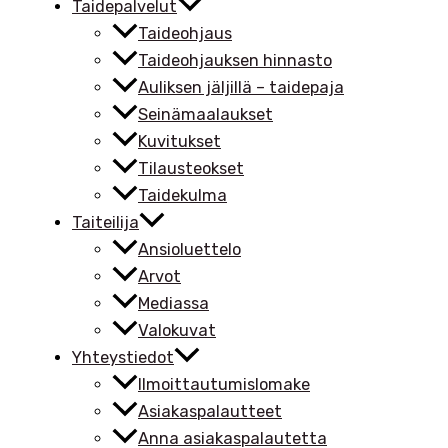
Taidepalvelut
Taideohjaus
Taideohjauksen hinnasto
Auliksen jäljillä – taidepaja
Seinämaalaukset
Kuvitukset
Tilausteokset
Taidekulma
Taiteilija
Ansioluettelo
Arvot
Mediassa
Valokuvat
Yhteystiedot
Ilmoittautumislomake
Asiakaspalautteet
Anna asiakaspalautetta