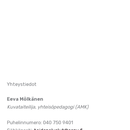
Photo
View
Yhteystiedot
Eeva Mölkänen
Kuvataiteilija, yhteisöpedagogi (AMK)
Puhelinnumero: 040 750 9401