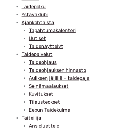
Taidepolku
Ystäväklubi
Ajankohtaista
Tapahtumakalenteri
Uutiset
Taidenäyttelyt
Taidepalvelut
Taideohjaus
Taideohjauksen hinnasto
Auliksen jäljillä – taidepaja
Seinämaalaukset
Kuvitukset
Tilausteokset
Eepun Taidekulma
Taiteilija
Ansioluettelo