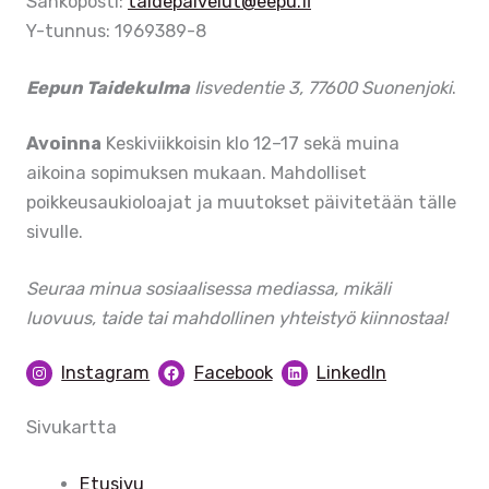
Sähköposti:
taidepalvelut@eepu.fi
Y-tunnus: 1969389-8
Eepun Taidekulma
Iisvedentie 3, 77600 Suonenjoki
.
Avoinna
Keskiviikkoisin klo 12–17 sekä muina
aikoina sopimuksen mukaan. Mahdolliset
poikkeusaukioloajat ja muutokset päivitetään tälle
sivulle.
Seuraa minua sosiaalisessa mediassa, mikäli
luovuus, taide tai mahdollinen yhteistyö kiinnostaa!
Instagram
Facebook
LinkedIn
Sivukartta
Etusivu