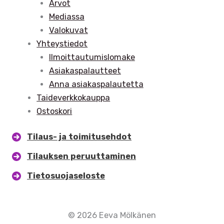
Arvot
Mediassa
Valokuvat
Yhteystiedot
Ilmoittautumislomake
Asiakaspalautteet
Anna asiakaspalautetta
Taideverkkokauppa
Ostoskori
Tilaus- ja toimitusehdot
Tilauksen peruuttaminen
Tietosuojaseloste
© 2026 Eeva Mölkänen