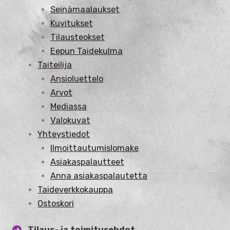
Seinämaalaukset
Kuvitukset
Tilausteokset
Eepun Taidekulma
Taiteilija
Ansioluettelo
Arvot
Mediassa
Valokuvat
Yhteystiedot
Ilmoittautumislomake
Asiakaspalautteet
Anna asiakaspalautetta
Taideverkkokauppa
Ostoskori
Tilaus- ja toimitusehdot