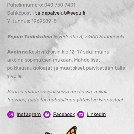
Puhelinnumero: 040 750 9401
Sähköposti:
taidepalvelut@eepu.fi
Y-tunnus: 1969389-8
Eepun Taidekulma
Iisvedentie 3, 77600 Suonenjoki
.
Avoinna
Keskiviikkoisin klo 12–17 sekä muina
aikoina sopimuksen mukaan. Mahdolliset
poikkeusaukioloajat ja muutokset päivitetään tälle
sivulle.
Seuraa minua sosiaalisessa mediassa, mikäli
luovuus, taide tai mahdollinen yhteistyö kiinnostaa!
Instagram
Facebook
LinkedIn