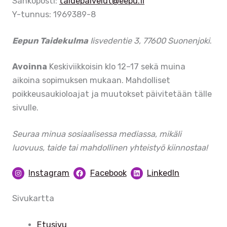
Sähköposti:
taidepalvelut@eepu.fi
Y-tunnus: 1969389-8
Eepun Taidekulma
Iisvedentie 3, 77600 Suonenjoki
.
Avoinna
Keskiviikkoisin klo 12–17 sekä muina
aikoina sopimuksen mukaan. Mahdolliset
poikkeusaukioloajat ja muutokset päivitetään tälle
sivulle.
Seuraa minua sosiaalisessa mediassa, mikäli
luovuus, taide tai mahdollinen yhteistyö kiinnostaa!
Instagram
Facebook
LinkedIn
Sivukartta
Etusivu