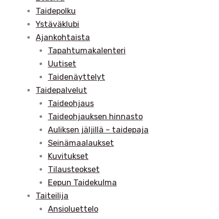
Taidepolku
Ystäväklubi
Ajankohtaista
Tapahtumakalenteri
Uutiset
Taidenäyttelyt
Taidepalvelut
Taideohjaus
Taideohjauksen hinnasto
Auliksen jäljillä – taidepaja
Seinämaalaukset
Kuvitukset
Tilausteokset
Eepun Taidekulma
Taiteilija
Ansioluettelo