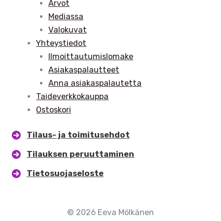
Arvot
Mediassa
Valokuvat
Yhteystiedot
Ilmoittautumislomake
Asiakaspalautteet
Anna asiakaspalautetta
Taideverkkokauppa
Ostoskori
Tilaus- ja toimitusehdot
Tilauksen peruuttaminen
Tietosuojaseloste
© 2026 Eeva Mölkänen