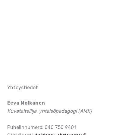
Photo
View
Yhteystiedot
Eeva Mölkänen
Kuvataiteilija, yhteisöpedagogi (AMK)
Puhelinnumero: 040 750 9401