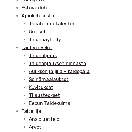
Ystäväklubi
Ajankohtaista
Tapahtumakalenteri
Uutiset
Taidenäyttelyt
Taidepalvelut
Taideohjaus
Taideohjauksen hinnasto
Auliksen jäljillä – taidepaja
Seinämaalaukset
Kuvitukset
Tilausteokset
Eepun Taidekulma
Taiteilija
Ansioluettelo
Arvot