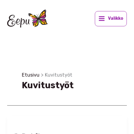
Siirry
sisältöön
Valikko
Etusivu
Kuvitustyöt
Kuvitustyöt