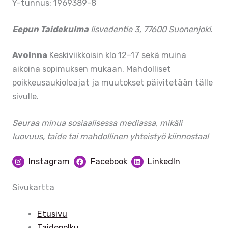
Y-tunnus: 1969389-8
Eepun Taidekulma
Iisvedentie 3, 77600 Suonenjoki
.
Avoinna
Keskiviikkoisin klo 12–17 sekä muina
aikoina sopimuksen mukaan. Mahdolliset
poikkeusaukioloajat ja muutokset päivitetään tälle
sivulle.
Seuraa minua sosiaalisessa mediassa, mikäli
luovuus, taide tai mahdollinen yhteistyö kiinnostaa!
Instagram
Facebook
LinkedIn
Sivukartta
Etusivu
Taidepolku