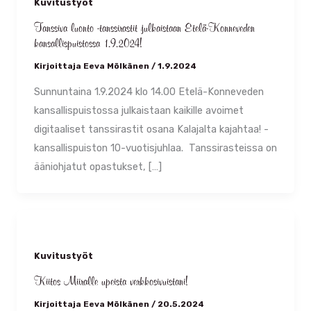
Kuvitustyöt
Tanssiva luonto -tanssirastit julkaistaan Etelä-Konneveden
kansallispuistossa 1.9.2024!
Kirjoittaja
Eeva Mölkänen
/
1.9.2024
Sunnuntaina 1.9.2024 klo 14.00 Etelä-Konneveden
kansallispuistossa julkaistaan kaikille avoimet
digitaaliset tanssirastit osana Kalajalta kajahtaa! -
kansallispuiston 10-vuotisjuhlaa. Tanssirasteissa on
ääniohjatut opastukset, […]
Kuvitustyöt
Kiitos Miiralle upeista verkkosivuistani!
Kirjoittaja
Eeva Mölkänen
/
20.5.2024