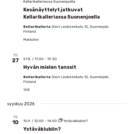
Kellarikalleriassa Suonenjoella
Kesänäyttelyt jatkuvat
Kellarikalleriassa Suonenjoella
Kellarikalleria
Olavi Leskisenkatu 12, Suonenjoki,
Finland
Maksuton
TO
27.8. / 17:00
-
19:30
27
Hyvän mielen tanssit
Kellarikalleria
Olavi Leskisenkatu 12, Suonenjoki,
Finland
10€
syyskuu 2026
TO
10.9. / 12:00
-
14:00
Ystäväklubiin?
10
Ystäväklubiin?