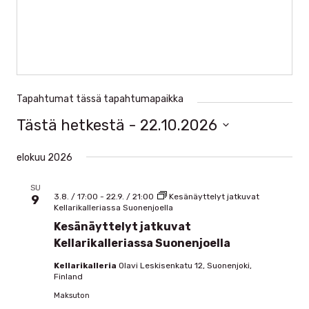
Tapahtumat tässä tapahtumapaikka
Tästä hetkestä
 - 
22.10.2026
Valitse
päivä.
elokuu 2026
SU
3.8. / 17:00
-
22.9. / 21:00
Kesänäyttelyt jatkuvat
9
Kellarikalleriassa Suonenjoella
Kesänäyttelyt jatkuvat
Kellarikalleriassa Suonenjoella
Kellarikalleria
Olavi Leskisenkatu 12, Suonenjoki,
Finland
Maksuton