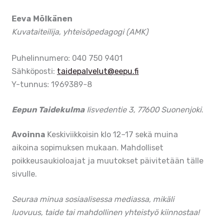
Eeva Mölkänen
Kuvataiteilija, yhteisöpedagogi (AMK)
Puhelinnumero: 040 750 9401
Sähköposti:
taidepalvelut@eepu.fi
Y-tunnus: 1969389-8
Eepun Taidekulma
Iisvedentie 3, 77600 Suonenjoki
.
Avoinna
Keskiviikkoisin klo 12–17 sekä muina
aikoina sopimuksen mukaan. Mahdolliset
poikkeusaukioloajat ja muutokset päivitetään tälle
sivulle.
Seuraa minua sosiaalisessa mediassa, mikäli
luovuus, taide tai mahdollinen yhteistyö kiinnostaa!