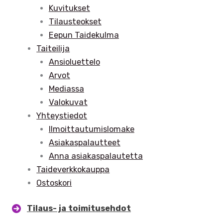
Kuvitukset
Tilausteokset
Eepun Taidekulma
Taiteilija
Ansioluettelo
Arvot
Mediassa
Valokuvat
Yhteystiedot
Ilmoittautumislomake
Asiakaspalautteet
Anna asiakaspalautetta
Taideverkkokauppa
Ostoskori
Tilaus- ja toimitusehdot