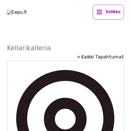
Siirry
sisältöön
Valikko
Kellarikalleria
« Kaikki Tapahtumat
Osoite