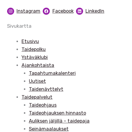
Instagram
Facebook
LinkedIn
Sivukartta
Etusivu
Taidepolku
Ystäväklubi
Ajankohtaista
Tapahtumakalenteri
Uutiset
Taidenäyttelyt
Taidepalvelut
Taideohjaus
Taideohjauksen hinnasto
Auliksen jäljillä – taidepaja
Seinämaalaukset