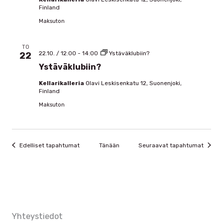
Finland
Maksuton
TO
22.10. / 12:00
-
14:00
Ystäväklubiin?
22
Ystäväklubiin?
Kellarikalleria
Olavi Leskisenkatu 12, Suonenjoki,
Finland
Maksuton
Edelliset tapahtumat
Tänään
Seuraavat tapahtumat
Yhteystiedot