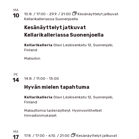
MA
10.8. / 17:00
-
29.9. / 21:00
Kesänäyttelyt jatkuvat
10
Kellarikalleriassa Suonenjoella
Kesänäyttelyt jatkuvat
Kellarikalleriassa Suonenjoella
Kellarikalleria
Olavi Leskisenkatu 12, Suonenjoki,
Finland
Maksuton
PE
14.8. / 11:00
-
15:00
14
Hyvän mielen tapahtuma
Kellarikalleria
Olavi Leskisenkatu 12, Suonenjoki,
Finland
Maksuttomia taidenäyttelyt. Hyvinvointihetket
hinnastonmukaiset.
MA
17.8. / 17:00
-
6.10. / 21:00
Kesänäyttelyt jatkuvat
17