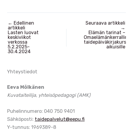
N
i
ä
g
k
a
←
Edellinen
Seuraava artikkeli
y
t
artikkeli
→
Lasten luovat
Elämän tarinat –
m
i
keskiviikot
Omaelämänkerralline
ä
o
verkossa
taidepäiväkirjakurssi
5.2.2025-
aikuisille
t
n
30.4.2024
n
a
Yhteystiedot
v
i
Eeva Mölkänen
g
Kuvataiteilija, yhteisöpedagogi (AMK)
o
i
Puhelinnumero: 040 750 9401
n
Sähköposti:
taidepalvelut@eepu.fi
t
Y-tunnus: 1969389-8
i