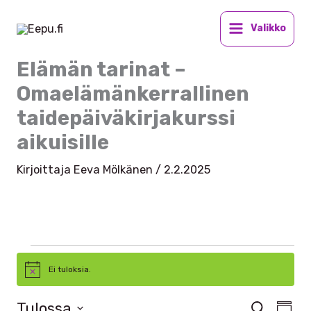
Siirry
sisältöön
Valikko
Elämän tarinat –
Omaelämänkerrallinen
taidepäiväkirjakurssi
aikuisille
Kirjoittaja
Eeva Mölkänen
/
2.2.2025
Tapahtumat
Ei tuloksia.
N
o
t
Tulossa
T
E
T
i