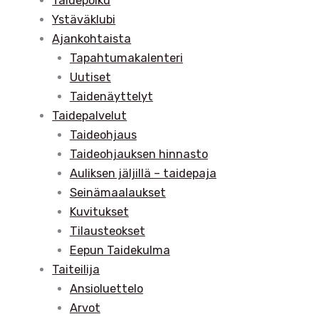
Taidepolku
Ystäväklubi
Ajankohtaista
Tapahtumakalenteri
Uutiset
Taidenäyttelyt
Taidepalvelut
Taideohjaus
Taideohjauksen hinnasto
Auliksen jäljillä – taidepaja
Seinämaalaukset
Kuvitukset
Tilausteokset
Eepun Taidekulma
Taiteilija
Ansioluettelo
Arvot