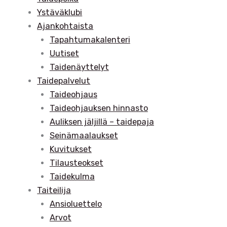
Ystäväklubi
Ajankohtaista
Tapahtumakalenteri
Uutiset
Taidenäyttelyt
Taidepalvelut
Taideohjaus
Taideohjauksen hinnasto
Auliksen jäljillä – taidepaja
Seinämaalaukset
Kuvitukset
Tilausteokset
Taidekulma
Taiteilija
Ansioluettelo
Arvot