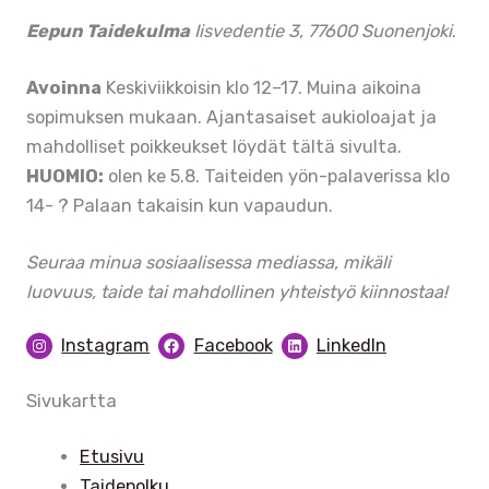
Eepun Taidekulma
Iisvedentie 3, 77600 Suonenjoki
.
Avoinna
Keskiviikkoisin klo 12–17. Muina aikoina
sopimuksen mukaan. Ajantasaiset aukioloajat ja
mahdolliset poikkeukset löydät tältä sivulta.
HUOMIO:
olen ke 5.8. Taiteiden yön-palaverissa klo
14- ? Palaan takaisin kun vapaudun.
Seuraa minua sosiaalisessa mediassa, mikäli
luovuus, taide tai mahdollinen yhteistyö kiinnostaa!
Instagram
Facebook
LinkedIn
Sivukartta
Etusivu
Taidepolku