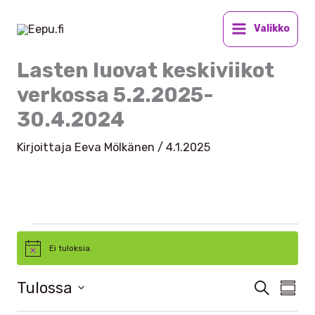
Siirry
sisältöön
Valikko
Lasten luovat keskiviikot
verkossa 5.2.2025-
30.4.2024
Kirjoittaja
Eeva Mölkänen
/
4.1.2025
Tapahtumat
Ei tuloksia.
N
o
t
Tulossa
T
E
T
i
Y
c
t
a
a
V
h
e
s