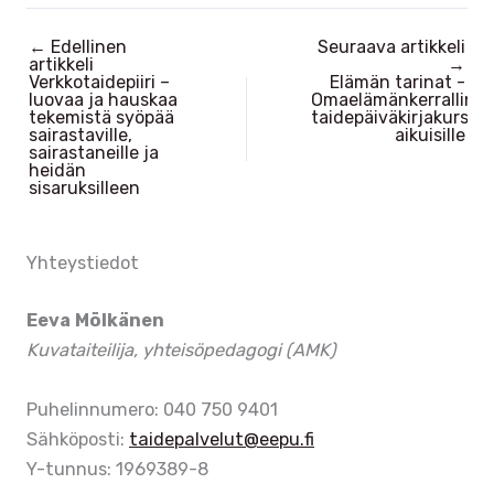
k
a
←
Edellinen
Seuraava artikkeli
y
t
artikkeli
→
Verkkotaidepiiri –
Elämän tarinat -
m
i
luovaa ja hauskaa
Omaelämänkerralline
ä
o
tekemistä syöpää
taidepäiväkirjakurssi
sairastaville,
aikuisille
t
n
sairastaneille ja
heidän
n
sisaruksilleen
a
v
Yhteystiedot
i
g
Eeva Mölkänen
o
Kuvataiteilija, yhteisöpedagogi (AMK)
i
n
Puhelinnumero: 040 750 9401
t
Sähköposti:
taidepalvelut@eepu.fi
i
Y-tunnus: 1969389-8