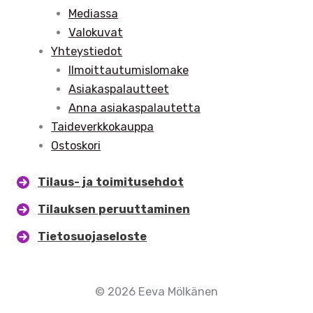
Mediassa
Valokuvat
Yhteystiedot
Ilmoittautumislomake
Asiakaspalautteet
Anna asiakaspalautetta
Taideverkkokauppa
Ostoskori
Tilaus- ja toimitusehdot
Tilauksen peruuttaminen
Tietosuojaseloste
© 2026 Eeva Mölkänen