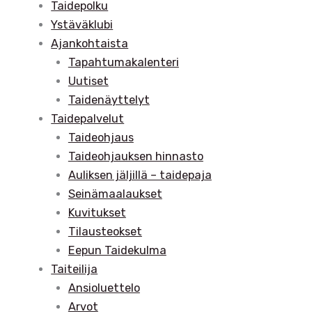
Taidepolku
Ystäväklubi
Ajankohtaista
Tapahtumakalenteri
Uutiset
Taidenäyttelyt
Taidepalvelut
Taideohjaus
Taideohjauksen hinnasto
Auliksen jäljillä – taidepaja
Seinämaalaukset
Kuvitukset
Tilausteokset
Eepun Taidekulma
Taiteilija
Ansioluettelo
Arvot