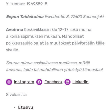
Y-tunnus: 1969389-8
i
Eepun Taidekulma
Iisvedentie 3, 77600 Suonenjoki
.
Avoinna
Keskiviikkoisin klo 12–17 sekä muina
aikoina sopimuksen mukaan. Mahdolliset
poikkeusaukioloajat ja muutokset päivitetään tälle
sivulle.
Seuraa minua sosiaalisessa mediassa, mikäli
luovuus, taide tai mahdollinen yhteistyö kiinnostaa!
Instagram
Facebook
LinkedIn
Sivukartta
Etusivu