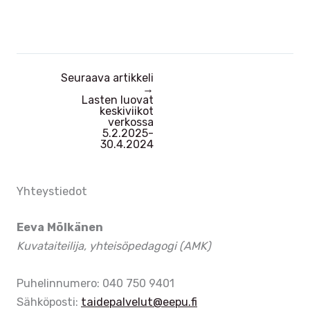
a
v
N
i
ä
g
k
a
Seuraava artikkeli
y
t
→
Lasten luovat
m
i
keskiviikot
ä
o
verkossa
5.2.2025-
t
n
30.4.2024
n
a
Yhteystiedot
v
i
Eeva Mölkänen
g
Kuvataiteilija, yhteisöpedagogi (AMK)
o
i
Puhelinnumero: 040 750 9401
n
Sähköposti:
taidepalvelut@eepu.fi
t