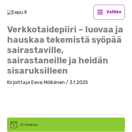
Siirry
sisältöön
Valikko
Verkkotaidepiiri – luovaa ja
hauskaa tekemistä syöpää
sairastaville,
sairastaneille ja heidän
sisaruksilleen
Kirjoittaja
Eeva Mölkänen
/
3.1.2025
Tapahtumat
Ei tuloksia.
N
o