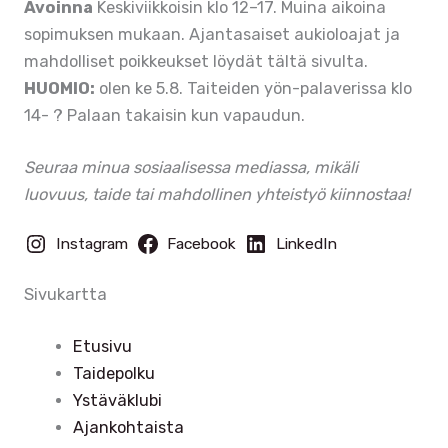
Avoinna
Keskiviikkoisin klo 12–17. Muina aikoina
sopimuksen mukaan. Ajantasaiset aukioloajat ja
mahdolliset poikkeukset löydät tältä sivulta.
HUOMIO:
olen ke 5.8. Taiteiden yön-palaverissa klo
14- ? Palaan takaisin kun vapaudun.
Seuraa minua sosiaalisessa mediassa, mikäli
luovuus, taide tai mahdollinen yhteistyö kiinnostaa!
Instagram
Facebook
LinkedIn
Sivukartta
Etusivu
Taidepolku
Ystäväklubi
Ajankohtaista