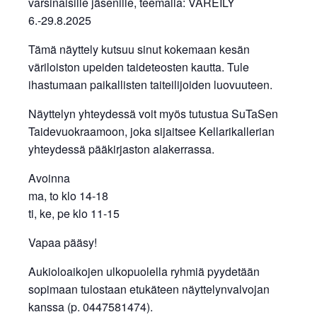
varsinaisille jäsenille, teemalla: VÄREILY
6.-29.8.2025
Tämä näyttely kutsuu sinut kokemaan kesän
väriloiston upeiden taideteosten kautta. Tule
ihastumaan paikallisten taiteilijoiden luovuuteen.
Näyttelyn yhteydessä voit myös tutustua SuTaSen
Taidevuokraamoon, joka sijaitsee Kellarikallerian
yhteydessä pääkirjaston alakerrassa.
Avoinna
ma, to klo 14-18
ti, ke, pe klo 11-15
Vapaa pääsy!
Aukioloaikojen ulkopuolella ryhmiä pyydetään
sopimaan tulostaan etukäteen näyttelynvalvojan
kanssa (p. 0447581474).