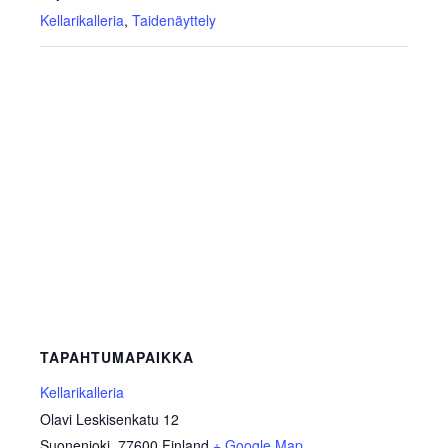
Kellarikalleria
,
Taidenäyttely
TAPAHTUMAPAIKKA
Kellarikalleria
Olavi Leskisenkatu 12
Suonenjoki
,
77600
Finland
+ Google Map