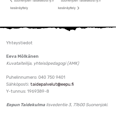
Suonenjoen Taideseura ry:n
Suonenjoen Taideseura ry:n
kesänäyttely
kesänäyttely
Yhteystiedot
Eeva Mölkänen
Kuvataiteilija, yhteisöpedagogi (AMK)
Puhelinnumero: 040 750 9401
Sähköposti:
taidepalvelut@eepu.fi
Y-tunnus: 1969389-8
Eepun Taidekulma
Iisvedentie 3, 77600 Suonenjoki
.