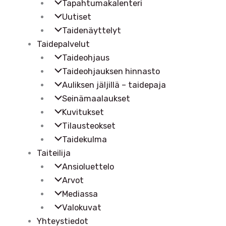
Tapahtumakalenteri
Uutiset
Taidenäyttelyt
Taidepalvelut
Taideohjaus
Taideohjauksen hinnasto
Auliksen jäljillä – taidepaja
Seinämaalaukset
Kuvitukset
Tilausteokset
Taidekulma
Taiteilija
Ansioluettelo
Arvot
Mediassa
Valokuvat
Yhteystiedot