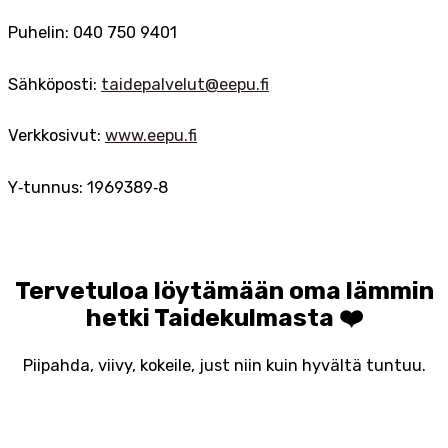
Puhelin: 040 750 9401
Sähköposti:
taidepalvelut@eepu.fi
Verkkosivut:
www.eepu.fi
Y‑tunnus: 1969389‑8
Tervetuloa löytämään oma lämmin
hetki Taidekulmasta ❤️
Piipahda, viivy, kokeile, just niin kuin hyvältä tuntuu.