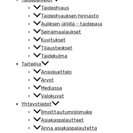
Taideohjaus
Taideohjauksen hinnasto
Auliksen jäljillä – taidepaja
Seinämaalaukset
Kuvitukset
Tilausteokset
Taidekulma
Taiteilija
Ansioluettelo
Arvot
Mediassa
Valokuvat
Yhteystiedot
Ilmoittautumislomake
Asiakaspalautteet
Anna asiakaspalautetta