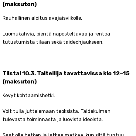
(maksuton)
Rauhallinen aloitus avajaisviikolle.
Luomukahvia, pientä naposteltavaa ja rentoa
tutustumista tilaan sekä taideohjaukseen.
Tiistai 10.3. Taiteilija tavattavissa klo 12–15
(maksuton)
Kevyt kohtaamishetki.
Voit tulla juttelemaan teoksista, Taidekulman
tulevasta toiminnasta ja luovista ideoista.
Saat olla hetken ja jatkaa matkaa, kun siltä tuntuu.