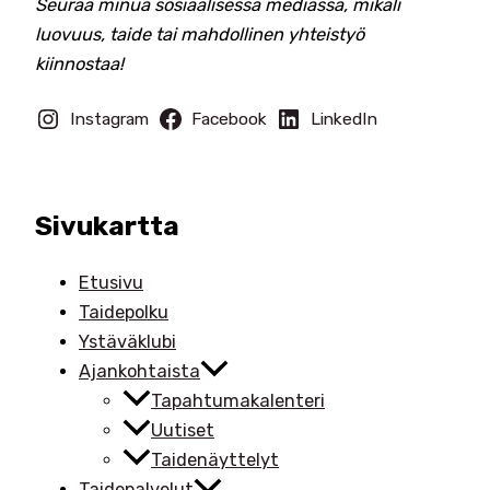
Seuraa minua sosiaalisessa mediassa, mikäli
luovuus, taide tai mahdollinen yhteistyö
kiinnostaa!
Instagram
Facebook
LinkedIn
Sivukartta
Etusivu
Taidepolku
Ystäväklubi
Ajankohtaista
Tapahtumakalenteri
Uutiset
Taidenäyttelyt
Taidepalvelut