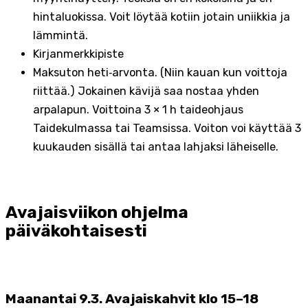
hintaluokissa. Voit löytää kotiin jotain uniikkia ja
lämmintä.
Kirjanmerkkipiste
Maksuton heti‑arvonta. (Niin kauan kun voittoja
riittää.) Jokainen kävijä saa nostaa yhden
arpalapun. Voittoina 3 × 1 h taideohjaus
Taidekulmassa tai Teamsissa. Voiton voi käyttää 3
kuukauden sisällä tai antaa lahjaksi läheiselle.
Avajaisviikon ohjelma
päiväkohtaisesti
Maanantai 9.3. Avajaiskahvit klo 15–18