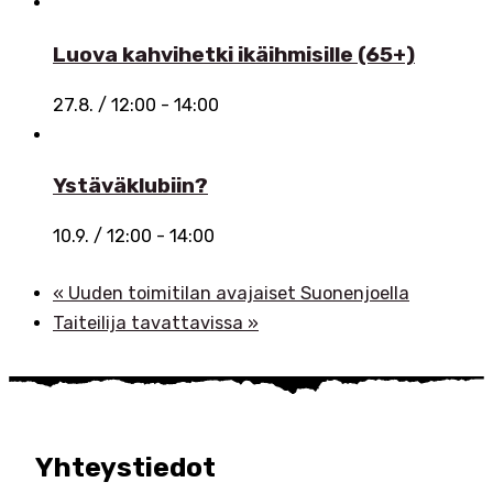
Luova kahvihetki ikäihmisille (65+)
27.8. / 12:00
-
14:00
Ystäväklubiin?
10.9. / 12:00
-
14:00
«
Uuden toimitilan avajaiset Suonenjoella
Taiteilija tavattavissa
»
Yhteystiedot