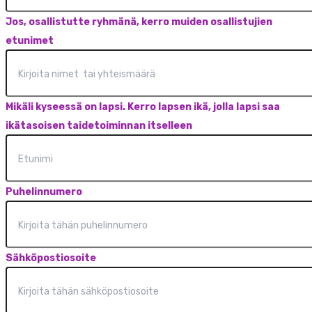
Jos, osallistutte ryhmänä, kerro muiden osallistujien
etunimet
Mikäli kyseessä on lapsi. Kerro lapsen ikä, jolla lapsi saa
ikätasoisen taidetoiminnan itselleen
Puhelinnumero
Sähköpostiosoite