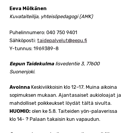
Eeva Mölkänen
Kuvataiteilija, yhteisöpedagogi (AMK)
Puhelinnumero: 040 750 9401
Sähköposti:
taidepalvelut@eepu.fi
Y-tunnus: 1969389-8
Eepun Taidekulma
Iisvedentie 3, 77600
Suonenjoki
.
Avoinna
Keskiviikkoisin klo 12–17. Muina aikoina
sopimuksen mukaan. Ajantasaiset aukioloajat ja
mahdolliset poikkeukset löydät tältä sivulta.
HUOMIO:
olen ke 5.8. Taiteiden yön-palaverissa
klo 14- ? Palaan takaisin kun vapaudun.