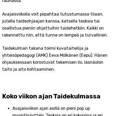
rauhassa.
Avajaisviikolla voit piipahtaa tutustumassa tilaan,
jutella taideohjaajan kanssa, katsella teoksia tai
osallistua pieniin ohjattuihin taidehetkiin. Kaikki on
rakennettu niin, että tunne on lempeä ja turvallinen.
Taidekulman takana toimii kuvataiteilija ja
yhteisöpedagogi (AMK) Eeva Mölkänen (Eepu). Hänen
ohjauksessaan korostuvat tekemisen ilo, läsnäolon
taito ja aito kohtaaminen.
Koko viikon ajan Taidekulmassa
Avajaisviikon ajan esillä on pieni pop up
myyntinäyttely. Teoksia on eri kokoisina ja eri