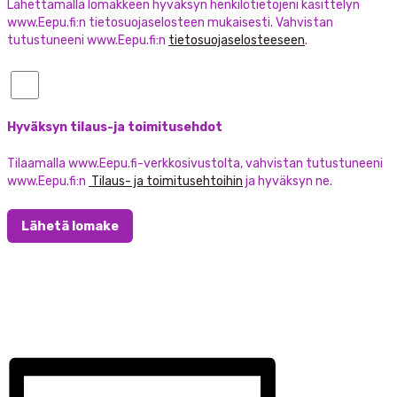
Lähettämällä lomakkeen hyväksyn henkilötietojeni käsittelyn
www.Eepu.fi:n tietosuojaselosteen mukaisesti. Vahvistan
tutustuneeni www.Eepu.fi:n
tietosuojaselosteeseen
.
Hyväksyn tilaus-ja toimitusehdot
Tilaamalla www.Eepu.fi-verkkosivustolta, vahvistan tutustuneeni
www.Eepu.fi:n
Tilaus- ja toimitusehtoihin
ja hyväksyn ne.
Lähetä lomake