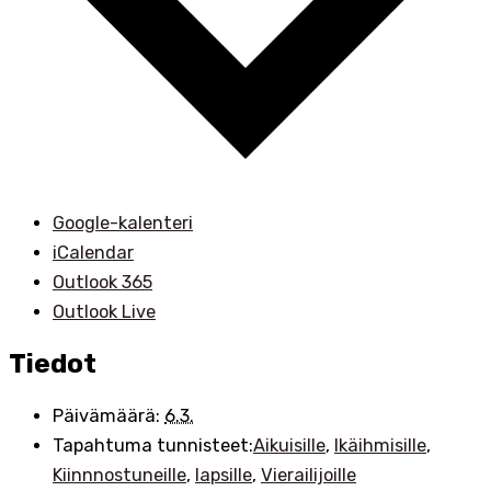
Google-kalenteri
iCalendar
Outlook 365
Outlook Live
Tiedot
Päivämäärä:
6.3.
Tapahtuma tunnisteet:
Aikuisille
,
Ikäihmisille
,
Kiinnnostuneille
,
lapsille
,
Vierailijoille