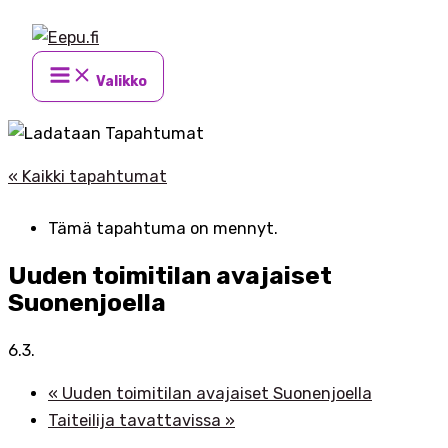
Siirry
sisältöön
Valikko
« Kaikki tapahtumat
Tämä tapahtuma on mennyt.
Uuden toimitilan avajaiset
Suonenjoella
6.3.
«
Uuden toimitilan avajaiset Suonenjoella
Taiteilija tavattavissa
»