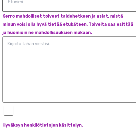
Kerro mahdolliset toiveet taidehetkeen ja asiat, mistä
minun voisi olla hyvä tietää etukäteen. Toiveita saa esittää
ja huomioin ne mahdollisuuksien mukaan.
Hyväksyn henkilötietojen käsittelyn.