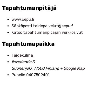
Tapahtumanpitäjä
www.Eepu.fi
Sähköposti
taidepalvelut@eepu.fi
Katso tapahtumanpitäjän verkkosivut
Tapahtumapaikka
Taidekulma
Iisvedentie 3
Suonenjoki
,
77600
Finland
+ Google Map
Puhelin
0407509401