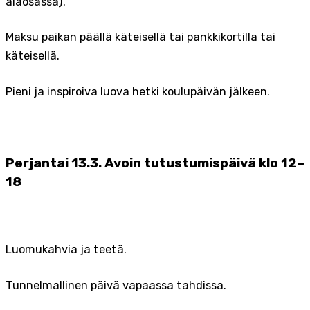
alaosassa).
Maksu paikan päällä käteisellä tai pankkikortilla tai
käteisellä.
Pieni ja inspiroiva luova hetki koulupäivän jälkeen.
Perjantai 13.3. Avoin tutustumispäivä klo 12–
18
Luomukahvia ja teetä.
Tunnelmallinen päivä vapaassa tahdissa.