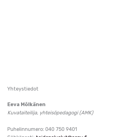
Photo
View
Yhteystiedot
Eeva Mölkänen
Kuvataiteilija, yhteisöpedagogi (AMK)
Puhelinnumero: 040 750 9401