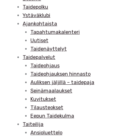
Taidepolku
Ystäväklubi
Ajankohtaista
Tapahtumakalenteri
Uutiset
Taidenäyttelyt
Taidepalvelut
Taideohjaus
Taideohjauksen hinnasto
Auliksen jäljillä – taidepaja
Seinämaalaukset
Kuvitukset
Tilausteokset
Eepun Taidekulma
Taiteilija
Ansioluettelo