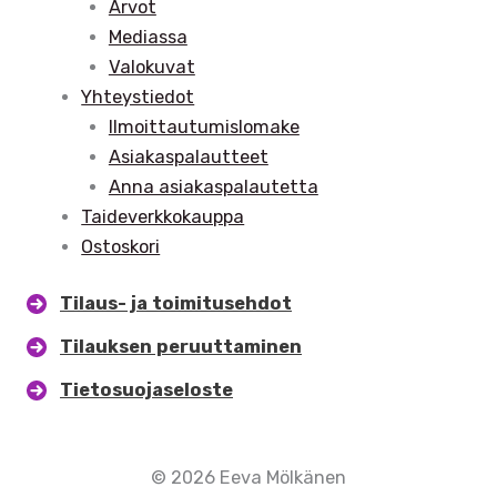
Arvot
Mediassa
Valokuvat
Yhteystiedot
Ilmoittautumislomake
Asiakaspalautteet
Anna asiakaspalautetta
Taideverkkokauppa
Ostoskori
Tilaus- ja toimitusehdot
Tilauksen peruuttaminen
Tietosuojaseloste
© 2026 Eeva Mölkänen