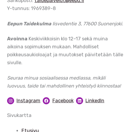
Sähköposti:
taidepalvelut@eepu.fi
Y-tunnus: 1969389-8
Eepun Taidekulma
Iisvedentie 3, 77600 Suonenjoki
.
Avoinna
Keskiviikkoisin klo 12–17 sekä muina
aikoina sopimuksen mukaan. Mahdolliset
poikkeusaukioloajat ja muutokset päivitetään tälle
sivulle.
Seuraa minua sosiaalisessa mediassa, mikäli
luovuus, taide tai mahdollinen yhteistyö kiinnostaa!
Instagram
Facebook
LinkedIn
Sivukartta
Etusivu